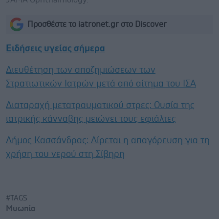
Προσθέστε το iatronet.gr στο Discover
Ειδήσεις υγείας σήμερα
Διευθέτηση των αποζημιώσεων των
Στρατιωτικών Ιατρών μετά από αίτημα του ΙΣΑ
Διαταραχή μετατραυματικού στρες: Ουσία της
ιατρικής κάνναβης μειώνει τους εφιάλτες
Δήμος Κασσάνδρας: Αίρεται η απαγόρευση για τη
χρήση του νερού στη Σίβηρη
#TAGS
Μυωπία