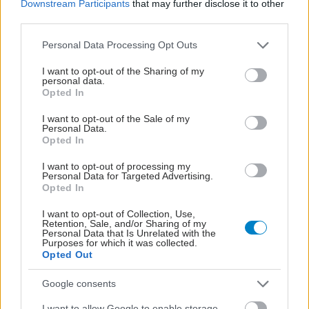
Downstream Participants
that may further disclose it to other
third parties.
Please note that this website/app uses one or more Google
Personal Data Processing Opt Outs
services and may gather and store information including but
not limited to your visit or usage behaviour. You may click to
I want to opt-out of the Sharing of my
personal data.
grant or deny consent to Google and its third-party tags to
Opted In
use your data for below specified purposes in below Google
consent section.
I want to opt-out of the Sale of my
Personal Data.
Opted In
I want to opt-out of processing my
Personal Data for Targeted Advertising.
Opted In
I want to opt-out of Collection, Use,
Retention, Sale, and/or Sharing of my
Personal Data that Is Unrelated with the
Purposes for which it was collected.
Opted Out
Google consents
I want to allow Google to enable storage