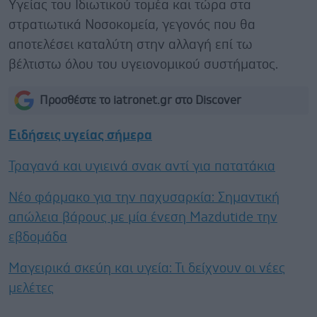
Υγείας του Ιδιωτικού τομέα και τώρα στα
στρατιωτικά Νοσοκομεία, γεγονός που θα
αποτελέσει καταλύτη στην αλλαγή επί τω
βέλτιστω όλου του υγειονομικού συστήματος.
Προσθέστε το iatronet.gr στο Discover
Ειδήσεις υγείας σήμερα
Τραγανά και υγιεινά σνακ αντί για πατατάκια
Νέο φάρμακο για την παχυσαρκία: Σημαντική
απώλεια βάρους με μία ένεση Mazdutide την
εβδομάδα
Μαγειρικά σκεύη και υγεία: Τι δείχνουν οι νέες
μελέτες