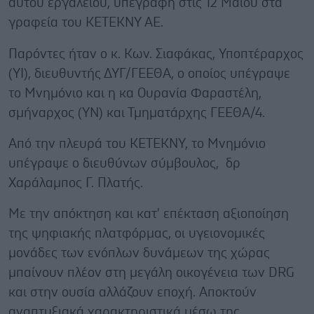
αυτού εργαλείου, υπεγράφη στις 12 Μαΐου στα
γραφεία του ΚΕΤΕΚΝΥ ΑΕ.
Παρόντες ήταν ο κ. Κων. Σιαφάκας, Υποπτέραρχος
(ΥΙ), διευθυντής ΔΥΓ/ΓΕΕΘΑ, ο οποίος υπέγραψε
το Μνημόνιο και η κα Ουρανία Φαραστέλη,
σμήναρχος (ΥΝ) και Τμηματάρχης ΓΕΕΘΑ/4.
Από την πλευρά του ΚΕΤΕΚΝΥ, το Μνημόνιο
υπέγραψε ο διευθύνων σύμβουλος, δρ
Χαράλαμπος Γ. Πλατής.
Με την απόκτηση και κατ' επέκταση αξιοποίηση
της ψηφιακής πλατφόρμας, οι υγειονομικές
μονάδες των ενόπλων δυνάμεων της χώρας
μπαίνουν πλέον στη μεγάλη οικογένεια των DRG
και στην ουσία αλλάζουν εποχή. Αποκτούν
αναπτυξιακά χαρακτηριστικά μέσω της