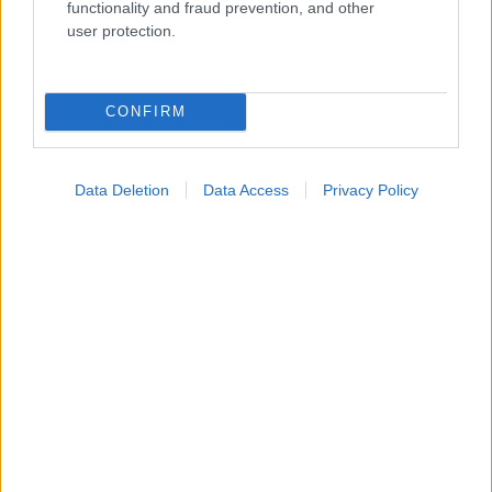
Τραγανά και υγιεινά σνακ αντί για πατατάκια
functionality and fraud prevention, and other
user protection.
CONFIRM
Data Deletion
Data Access
Privacy Policy
Νέο φάρμακο για την παχυσαρκία: Σημαντική
απώλεια βάρους με μία ένεση Mazdutide την
εβδομάδα