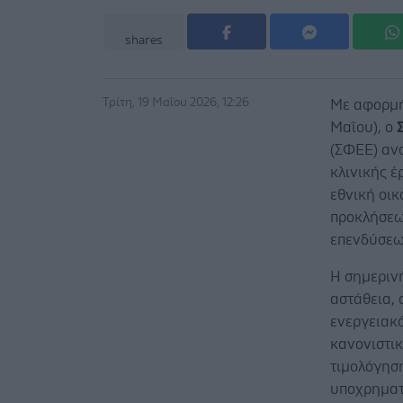
shares
Τρίτη, 19 Μαΐου 2026, 12:26
Με αφορμ
Μαΐου), ο
(ΣΦΕΕ) ανα
κλινικής έ
εθνική οι
προκλήσεω
επενδύσεω
Η σημεριν
αστάθεια,
ενεργειακό
κανονιστικ
τιμολόγησ
υποχρηματ