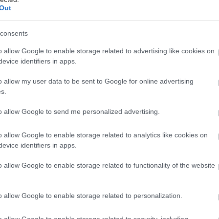
Out
ημιουργούν σημαντική εξοικονόμηση πόρων για το
μα υγείας, μέσω της δωρεάν παροχής ακριβών
consents
ειών και διαγνωστικών/εργαστηριακών εξετάσεων
αίσιο υλοποίησης των μελετών.
o allow Google to enable storage related to advertising like cookies on
evice identifiers in apps.
γίνει σημαντικές βελτιώσεις σε θεσμικά θέματα,
ση της γραφειοκρατίας, τυποποίηση διαδικασιών,
o allow my user data to be sent to Google for online advertising
s.
όνου κ.λπ., υφίσταται πρόβλημα στην εισαγωγή
για την προσέλκυση κλινικών μελετών, συγκεκριμένα:
to allow Google to send me personalized advertising.
ύχοι: Δεν θεωρούνται δικαιούχοι οι αλλοδαπές
o allow Google to enable storage related to analytics like cookies on
ές εταιρείες που υλοποιούν μελέτες στην Ελλάδα
evice identifiers in apps.
ίας από το εξωτερικό και όχι μέσω των θυγατρικών
παρότι πρόκειται για βασικούς φορείς ανάπτυξης
o allow Google to enable storage related to functionality of the website
κών προγραμμάτων διεθνώς.
λογισμοί: Δεν προβλέπεται διακριτό κονδύλι προς
o allow Google to enable storage related to personalization.
φισμό για έργα Έρευνας & Ανάπτυξης και
γικές επενδύσεις, γεγονός που περιορίζει τη
o allow Google to enable storage related to security, including