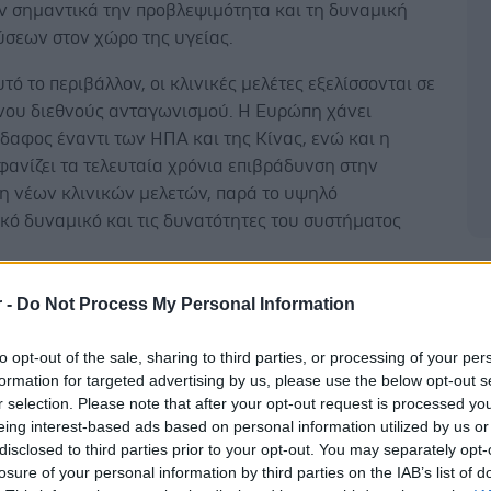
ν σημαντικά την προβλεψιμότητα και τη δυναμική
ύσεων στον χώρο της υγείας.
τό το περιβάλλον, οι κλινικές μελέτες εξελίσσονται σε
ονου διεθνούς ανταγωνισμού. Η Ευρώπη χάνει
δαφος έναντι των ΗΠΑ και της Κίνας, ενώ και η
ανίζει τα τελευταία χρόνια επιβράδυνση στην
η νέων κλινικών μελετών, παρά το υψηλό
κό δυναμικό και τις δυνατότητες του συστήματος
Δ
, η Ελλάδα εξακολουθεί να υπολείπεται των
r -
Do Not Process My Personal Information
ν της στον τομέα των κλινικών μελετών, με τις
ς να παραμένουν στάσιμες σε επίπεδα χαμηλότερα
to opt-out of the sale, sharing to third parties, or processing of your per
ν χωρών. Σύμφωνα με τα διαθέσιμα στοιχεία, οι
formation for targeted advertising by us, please use the below opt-out s
 σε κλινικές μελέτες στη χώρα για το 2025 ήταν
r selection. Please note that after your opt-out request is processed y
eing interest-based ads based on personal information utilized by us or
α 160
εκατ. ευρώ — επίπεδο σημαντικά χαμηλότερο
disclosed to third parties prior to your opt-out. You may separately opt-
γματικό δυναμικό της Ελλάδας, το οποίο θα μπορούσε
losure of your personal information by third parties on the IAB’s list of
ολλαπλάσιο στη βάση ενός πιο ανταγωνιστικού και