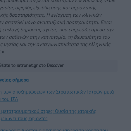
κή οικονομία στερείται πολύτιμων επενδύσεων, νέων
γασίας υψηλής εξειδίκευσης και σημαντικής
ικής δραστηριότητας. Η ενίσχυση των κλινικών
ν αποτελεί μόνο αναπτυξιακή προτεραιότητα. Είναι
 επιλογή δημόσιας υγείας, που επηρεάζει άμεσα την
των ασθενών στην καινοτομία, τη βιωσιμότητα του
 υγείας και την ανταγωνιστικότητα της ελληνικής
ς
.»
έστε το iatronet.gr στο Discover
υγείας σήμερα
η των αποζημιώσεων των Στρατιωτικών Ιατρών μετά
 του ΙΣΑ
μετατραυματικού στρες: Ουσία της ιατρικής
μειώνει τους εφιάλτες
σάνδρας: Αίρεται η απαγόρευση για τη χρήση του