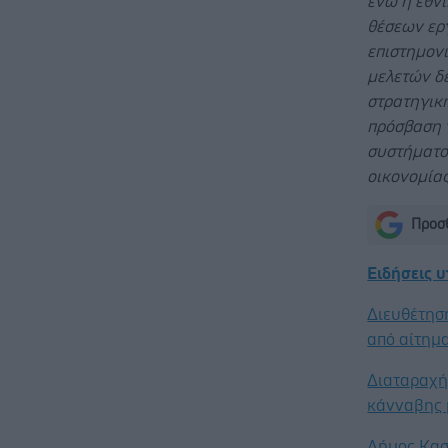
ενώ η εθνι
θέσεων ερ
επιστημον
μελετών δε
στρατηγική
πρόσβαση 
συστήματος
οικονομία
Προσθ
Ειδήσεις 
Διευθέτησ
από αίτημα
Διαταραχή 
κάνναβης 
Δήμος Κασ