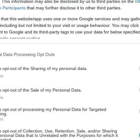
. This information may also be disclosed by us to third parties on the
IA
εσμικού πλαισίου.
Την ίδια στιγμή, τα οφέλη για το
Participants
that may further disclose it to other third parties.
είας, τους ασθενείς και την οικονομία είναι σαφή και
 that this website/app uses one or more Google services and may gath
α, τόσο σε όρους πρόσβασης στην καινοτομία όσο και
including but not limited to your visit or usage behaviour. You may click 
ησης πόρων και ενίσχυσης της επιστημονικής
 to Google and its third-party tags to use your data for below specifi
τητας.
ogle consent section.
σημαίνει για άλλη μια φορά ότι οι κλινικές μελέτες
l Data Processing Opt Outs
 σημαντικότατα οφέλη, καθώς:
o opt-out of the Sharing of my personal data.
In
o opt-out of the Sale of my Personal Data.
έρουν στους ασθενείς πρώιμη πρόσβαση σε
In
όμες θεραπείες αρκετά χρόνια πριν από την
φορία τους,
to opt-out of processing my Personal Data for Targeted
ing.
ουν οικονομικά και επιστημονικά τα δημόσια
In
μεία και τους ερευνητές,
o opt-out of Collection, Use, Retention, Sale, and/or Sharing
λλουν στη συγκράτηση υψηλής εξειδίκευσης
ersonal Data that Is Unrelated with the Purposes for which it
lected.
πινου δυναμικού στη χώρα,