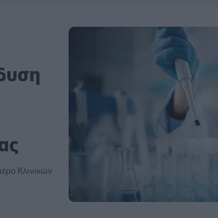
νδυση
ας
έρα Κλινικών