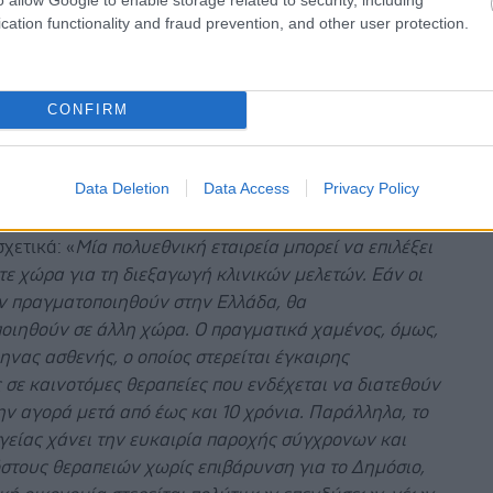
μένη ενίσχυση της κλινικής έρευνας.
cation functionality and fraud prevention, and other user protection.
κοί περιορισμοί υλοποίησης: Η απαίτηση ολοκλήρωσης
ιστον του 70% του φυσικού και οικονομικού
ιμένου έως το τέλος του 2028 δεν ανταποκρίνεται στη
CONFIRM
ων κλινικών μελετών, οι οποίες συχνά διαρκούν 3 – 5
 και κορυφώνονται επιχειρησιακά προς το τέλος της
ησής τους.
Data Deletion
Data Access
Privacy Policy
 Διευθυντής του ΣΦΕΕ
, κ.
Μιχάλης Χειμώνας
,
χετικά: «
Μία πολυεθνική εταιρεία μπορεί να επιλέξει
ε χώρα για τη διεξαγωγή κλινικών μελετών. Εάν οι
εν πραγματοποιηθούν στην Ελλάδα, θα
οιηθούν σε άλλη χώρα. Ο πραγματικά χαμένος, όμως,
ληνας ασθενής, ο οποίος στερείται έγκαιρης
σε καινοτόμες θεραπείες που ενδέχεται να διατεθούν
ν αγορά μετά από έως και 10 χρόνια. Παράλληλα, το
γείας χάνει την ευκαιρία παροχής σύγχρονων και
στους θεραπειών χωρίς επιβάρυνση για το Δημόσιο,