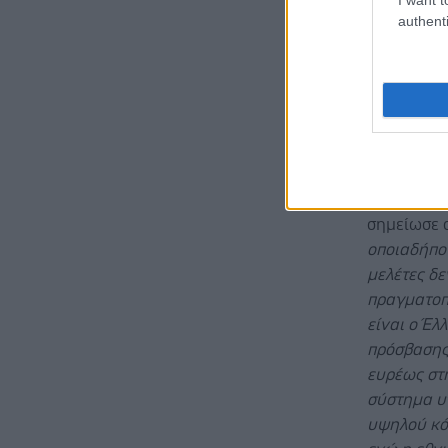
στοχευ
authenti
Χρονι
τουλάχ
αντικε
φύση τ
χρόνια
υλοποί
Ο
Γενικός
σημείωσε σ
οποιαδήποτ
μελέτες δ
πραγματοπ
είναι ο Έλ
πρόσβασης 
ευρέως στη
σύστημα υ
υψηλού κό