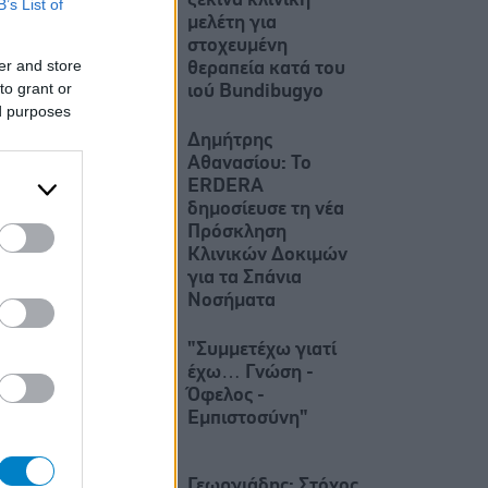
ξεκινά κλινική
B’s List of
μελέτη για
στοχευμένη
er and store
θεραπεία κατά του
to grant or
ιού Bundibugyo
ed purposes
Δημήτρης
Αθανασίου: To
ERDERA
δημοσίευσε τη νέα
Πρόσκληση
Κλινικών Δοκιμών
για τα Σπάνια
Νοσήματα
"Συμμετέχω γιατί
έχω… Γνώση -
Όφελος -
Εμπιστοσύνη"
Γεωργιάδης: Στόχος