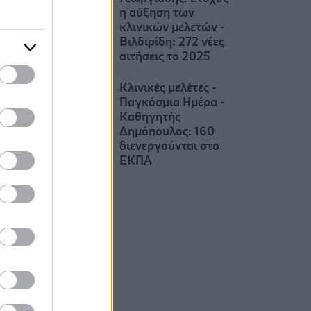
η αύξηση των
κλινικών μελετών -
Βιλδιρίδη: 272 νέες
αιτήσεις το 2025
Κλινικές μελέτες -
Παγκόσμια Ημέρα -
Καθηγητής
Δημόπουλος: 160
διενεργούνται στο
ΕΚΠΑ