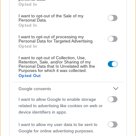
grant or deny consent to Google and its third-party tags to
Opted In
use your data for below specified purposes in below Google
Προσθέστε το iatronet.gr στο Discover
consent section.
I want to opt-out of the Sale of my
Personal Data.
Opted In
Ειδήσεις υγείας σήμερα
I want to opt-out of processing my
Φρούτα, σακχαρώδης διαβήτης και καλοκαίρι
Personal Data for Targeted Advertising.
Opted In
Σημάδια διπολικής διαταραχής
I want to opt-out of Collection, Use,
Retention, Sale, and/or Sharing of my
Αδ. Γεωργιάδης στη Ρόδο: ''Σε ενάμιση χρόνο, το
Personal Data that Is Unrelated with the
Purposes for which it was collected.
νοσοκομείο θα είναι καινούργιο''- 'Αμεσα μέτρα
Opted Out
για την αντιμετώπιση των σοβαρών ελλείψεων
Google consents
προσωπικού
I want to allow Google to enable storage
related to advertising like cookies on web or
device identifiers in apps.
Προσθέστε το iatronet.gr στο Discover
I want to allow my user data to be sent to
Google for online advertising purposes.