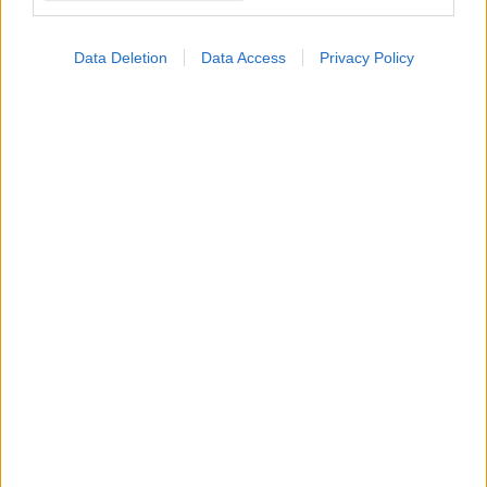
φάρμακο για τη
ναρκοληψία
Data Deletion
Data Access
Privacy Policy
Σκύλοι θεραπείας
βοηθούν ανθρώπους
που αναρρώνουν από
εγκεφαλικό να είναι πιο
δραστήριοι
Η vegan διατροφή
ακόμα και για ένα μήνα,
συνδέεται με
χαμηλότερη φλεγμονή
και επιβράδυνση της
γήρανσης
Όταν οι γονείς είναι
αγχωμένοι τα παιδιά