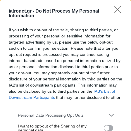
iatronet.gr -
Do Not Process My Personal
Information
«Αυτό που δεν πρέπει να παραλείπουμε σε όλες
If you wish to opt-out of the sale, sharing to third parties, or
processing of your personal or sensitive information for
τις καταστάσεις υγείας είναι η αναγκαιότητα
targeted advertising by us, please use the below opt-out
ενημέρωσης της αξίας της πρόληψης», τονίζει η κ.
section to confirm your selection. Please note that after your
Μαρσέλλου. «Και στο πυελικό έδαφος αλλά και σε
opt-out request is processed you may continue seeing
interest-based ads based on personal information utilized by
πολλές ιατρικές καταστάσεις, η πρόληψη αποτελεί
us or personal information disclosed to third parties prior to
πάντα την πιο ανώδυνη και αποτελεσματική
your opt-out. You may separately opt-out of the further
μέθοδο αντιμετώπισης. Στην περίπτωση της
disclosure of your personal information by third parties on the
IAB’s list of downstream participants. This information may
πρόπτωσης των πυελικών οργάνων, η
also be disclosed by us to third parties on the
IAB’s List of
ενδυνάμωση των μυών της πυέλου κατά την
Downstream Participants
that may further disclose it to other
εγκυμοσύνη και μετά τον τοκετό ή στην
third parties.
κλιμακτήριο ή σε αιφνίδια διακοπή της εμμήνου
Please note that this website/app uses one or more Google
Personal Data Processing Opt Outs
ρύσης, όπως σε περιπτώσεις καρκίνου μαστού,
services and may gather and store information including but
not limited to your visit or usage behaviour. You may click to
I want to opt-out of the Sharing of my
αποδεικνύεται σωτήρια».
personal data.