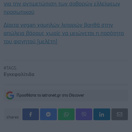
για την αντιμετώπιση των σοβαρών ελλείψεων
προσωπικού
Δίαιτα vegan χαμηλών λιπαρών βοηθά στην
απώλεια βάρους χωρίς να μειώνεται η ποσότητα
του φαγητού [μελέτη]
#TAGS
Εγκεφαλίτιδα
Προσθέστε το iatronet.gr στο Discover
shares