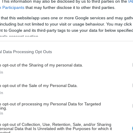
. This information may also be disclosed by us to third parties on the
IA
Participants
that may further disclose it to other third parties.
 that this website/app uses one or more Google services and may gath
including but not limited to your visit or usage behaviour. You may click 
έστε το iatronet.gr στο Discover
 to Google and its third-party tags to use your data for below specifi
ogle consent section.
υγείας σήμερα
l Data Processing Opt Outs
ι υγιεινά σνακ αντί για πατατάκια
κο για την παχυσαρκία: Σημαντική απώλεια βάρους
o opt-out of the Sharing of my personal data.
εση Mazdutide την εβδομάδα
In
σκεύη και υγεία: Τι δείχνουν οι νέες μελέτες
o opt-out of the Sale of my Personal Data.
In
to opt-out of processing my Personal Data for Targeted
ing.
In
o opt-out of Collection, Use, Retention, Sale, and/or Sharing
ersonal Data that Is Unrelated with the Purposes for which it
lected.