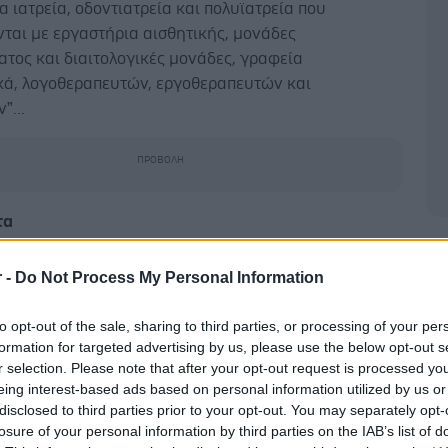
τα ιατρεία, οδοντιατρεία και πολυϊατρεία που
νται με εργαστήρια αισθητικής, μονάδες
ατος και διαιτολογικές μονάδες, γραφεία
κά, λογοθεραπευτών, εργοθεραπευτών και
”...
τα
Δ
υποψήφια προς συστέγαση κτίρια πρέπει να ελέγχεται
r -
Do Not Process My Personal Information
ητα των υφισταμένων κατασκευών, η εκπλήρωση των
των προϋποθέσεων που καθορίζονται από τους
to opt-out of the sale, sharing to third parties, or processing of your per
 κανονισμούς και τις ανωτέρω προδιαγραφές, καθώς
formation for targeted advertising by us, please use the below opt-out s
υργικότητα του κτιρίου.
r selection. Please note that after your opt-out request is processed y
eing interest-based ads based on personal information utilized by us or
ριμένες προϋποθέσεις, μπορούν να στεγάζονται σε
disclosed to third parties prior to your opt-out. You may separately opt-
 οποίο υπάρχουν και άλλες χρήσεις (γραφεία,
losure of your personal information by third parties on the IAB’s list of
 καταστήματα, ή και άλλες εμπορικές χρήσεις).