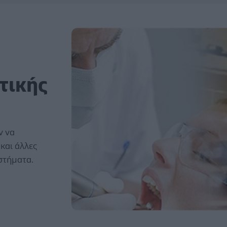
τικής
ν να
και άλλες
αστήματα.