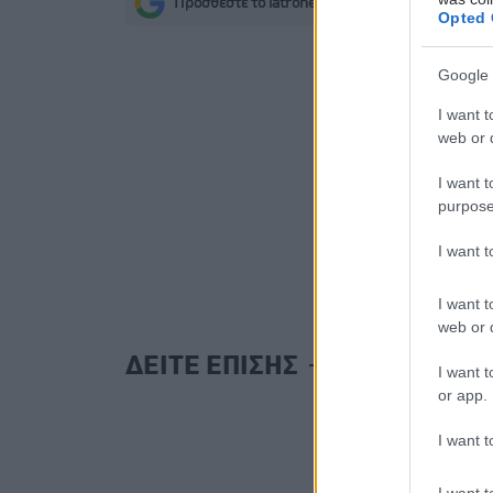
Προσθέστε το iatronet.gr στο Discover
s
Opted 
Google 
I want t
web or d
I want t
purpose
I want 
I want t
web or d
ΔΕΙΤΕ ΕΠΙΣΗΣ
I want t
or app.
I want t
I want t