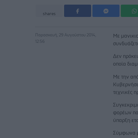
shares
Παρασκευή, 29 Αυγούστου 2014,
Με μανικι
12:56
συνδυάζετα
Δεν πρόκει
οποία δια
Με την απ
Κυβερνήσεω
τεχνικές 
Συγκεκριμέ
φορέων πα
ύπαρξη ετα
Σύμφωνα με