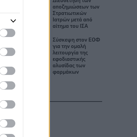
Διευθέτηση των
αποζημιώσεων των
Στρατιωτικών
Ιατρών μετά από
αίτημα του ΙΣΑ
Σύσκεψη στον ΕΟΦ
για την ομαλή
λειτουργία της
εφοδιαστικής
αλυσίδας των
φαρμάκων