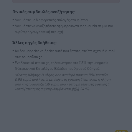
Γενικές συμβουλές αναζήτησης:
Δοκιμάστε με διαφορετικές επιλογές στα φίλτρα
Δοκιμάστε να αναζητήσετε εφημερεύοντα φαρμακεία σε μια πιο
ευρύτερη γεωγραφική περιοχή
Άλλες πηγές βοήθειας:
Αν δεν μπορείτε να βρείτε αυτό που ζητάτε, στείλτε σχετικό
e-mail
στο:
online@xo.gr
Εναλλακτικά στο
xo.gr
,
τηλεφωνήστε
στο 11811, την υπηρεσία
Τηλεφωνικού Καταλόγου Ελλάδας του Χρυσού Οδηγού.
*Κόστος Κλήσης
: Η κλήση από σταθερό προς το 11811 κοστίζει
0,98 ευρώ ανά λεπτό, με ελάχιστη χρέωση 1 λεπτό και η κλήση
από κινητό κοστίζει 1,19 ευρώ ανά λεπτό με ελάχιστη χρέωση 1
λεπτό (στις τιμές συμπεριλαμβάνεται
ΦΠΑ
24 %).