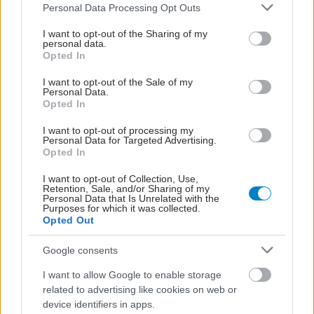
Please note that this website/app uses one or more Google
Personal Data Processing Opt Outs
services and may gather and store information including but
not limited to your visit or usage behaviour. You may click to
I want to opt-out of the Sharing of my
personal data.
grant or deny consent to Google and its third-party tags to
Opted In
use your data for below specified purposes in below Google
consent section.
I want to opt-out of the Sale of my
Personal Data.
Opted In
I want to opt-out of processing my
Personal Data for Targeted Advertising.
Opted In
I want to opt-out of Collection, Use,
Retention, Sale, and/or Sharing of my
Personal Data that Is Unrelated with the
Η αποφυγή 3 παραγόντων κινδύνου στη μέση ηλικία
Purposes for which it was collected.
προσθέτει 13 χρόνια χωρίς άνοια [μελέτη]
Opted Out
Google consents
I want to allow Google to enable storage
related to advertising like cookies on web or
device identifiers in apps.