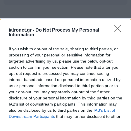
ΣΗΜΕΡΑ ΣΤΟ IATRONET.GR
iatronet.gr -
Do Not Process My Personal
Information
If you wish to opt-out of the sale, sharing to third parties, or
processing of your personal or sensitive information for
targeted advertising by us, please use the below opt-out
section to confirm your selection. Please note that after your
opt-out request is processed you may continue seeing
interest-based ads based on personal information utilized by
us or personal information disclosed to third parties prior to
your opt-out. You may separately opt-out of the further
disclosure of your personal information by third parties on the
IAB’s list of downstream participants. This information may
also be disclosed by us to third parties on the
IAB’s List of
Οι αλλαγές στο σώμα που θεωρούνται φυσιολογικές
Downstream Participants
that may further disclose it to other
με το πέρασμα του χρόνου
third parties.