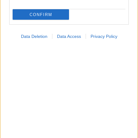
CONFIRM
Η ανθρώπινη πλευρά της ρομποτικής χειρουργικής-
Παρακολουθώντας το στρες των χειρουργών στο
Data Deletion
Data Access
Privacy Policy
χειρουργείο
Ακολουθήστε το iatronet.gr
Widgets
Ενσωματώστε περιεχόμενο του iatronet.gr στο site σας
Κατάλογοι Υγείας