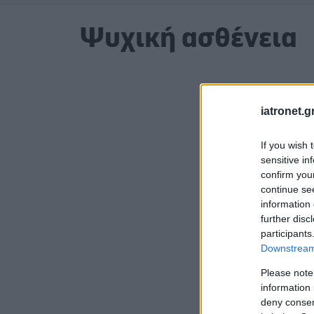
Ψυχική ασθένεια
iatronet.g
If you wish 
sensitive in
confirm you
continue se
information 
further disc
participants
Downstream 
Please note
information 
deny consent