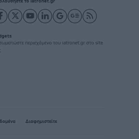
ολουθήστε το iatronet.gr
dgets
σωματώστε περιεχόμενο του iatronet.gr στο site
ς
δομένα
Διαφημιστείτε