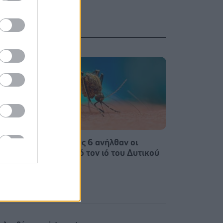
δ.
ΕΟΔΥ: Στους 6 ανήλθαν οι
αβή 7
θάνατοι από τον ιό του Δυτικού
ι τα
Νείλου