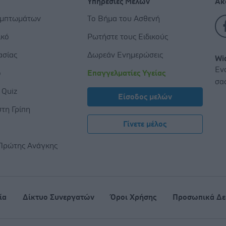
Υπηρεσίες Μελών
Ακ
υμπτωμάτων
Το Βήμα του Ασθενή
ικό
Ρωτήστε τους Ειδικούς
ασίας
Δωρεάν Ενημερώσεις
Wi
Εν
ο
Επαγγελματίες Υγείας
σα
 Quiz
Είσοδος μελών
τη Γρίπη
Γίνετε μέλος
ς
Πρώτης Ανάγκης
ία
Δίκτυο Συνεργατών
Όροι Χρήσης
Προσωπικά Δε