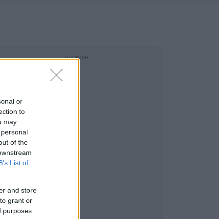
sonal or
ection to
ou may
 personal
out of the
 downstream
B’s List of
er and store
to grant or
ed purposes