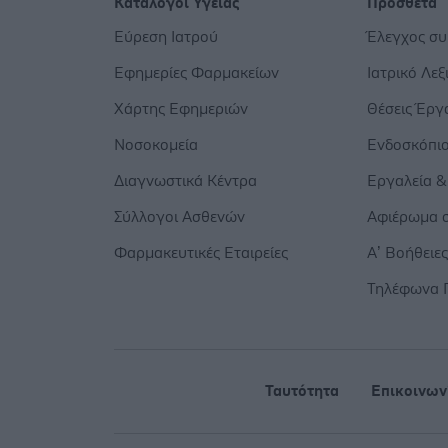
Κατάλογοι Υγείας
Πρόσθετα
Εύρεση Ιατρού
Έλεγχος σ
Εφημερίες Φαρμακείων
Ιατρικό Λεξ
Χάρτης Εφημεριών
Θέσεις Έργ
Νοσοκομεία
Ενδοσκόπι
Διαγνωστικά Κέντρα
Εργαλεία &
Σύλλογοι Ασθενών
Αφιέρωμα σ
Φαρμακευτικές Εταιρείες
Α’ Βοήθειε
Τηλέφωνα 
Ταυτότητα
Επικοινων