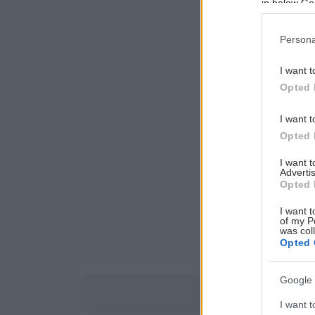
in below Go
Persona
I want t
Opted 
I want t
Opted 
I want 
Advertis
Opted 
I want t
of my P
was col
Opted 
Google 
I want t