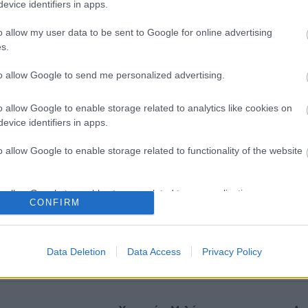
evice identifiers in apps.
o allow my user data to be sent to Google for online advertising
s.
to allow Google to send me personalized advertising.
o allow Google to enable storage related to analytics like cookies on
evice identifiers in apps.
o allow Google to enable storage related to functionality of the website
o allow Google to enable storage related to personalization.
πηρεάζει η ψυχική υγεία τη
Σε Λαμία και Καρδίτσα ο Ά
CONFIRM
ική
Γεωργιάδης για την παραλ
ασθενοφόρων του ΕΚΑΒ κα
o allow Google to enable storage related to security, including
εγκαίνια του ΚΥ Σοφάδων
cation functionality and fraud prevention, and other user protection.
Data Deletion
Data Access
Privacy Policy