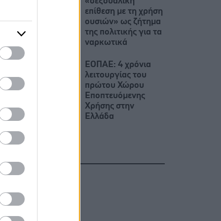
«σεξουαλική
επίθεση με τη χρήση
ουσιών» ως ζήτημα
της πολιτικής για τα
ναρκωτικά
ΕΟΠΑΕ: 4 χρόνια
λειτουργίας του
πρώτου Χώρου
Εποπτευόμενης
Χρήσης στην
Ελλάδα