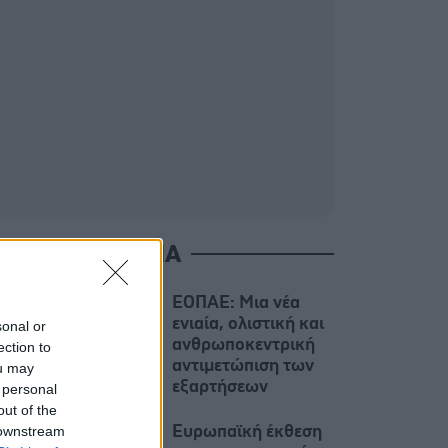
ΙΑΒΑΣΤΕ ΑΚΟΜΑ
ΕΟΠΑΕ: Μια νέα
ενιαία, ολιστική και
sonal or
ανθρωποκεντρική
ection to
αντιμετώπιση των
ou may
εξαρτήσεων
 personal
out of the
 downstream
Ευρωπαϊκή έκθεση