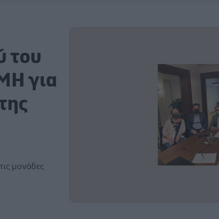
ύ του
ΜΗ για
της
τις μονάδες