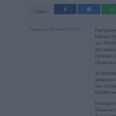
shares
Παρασκευή, 28 Μαΐου 2021, 15:47
Προγραμμα
Εθνικού Π
των Μονάδ
στα γραφεί
Πρόεδρος 
Οργανισμο
Το πρόγραμ
φαρμακευτι
των εξυπη
ΟΚΑΝΑ που
H συνεργα
δέσμευση 