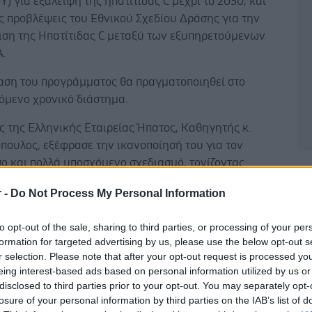
Υ) για εξάλειψη της ηπατίτιδας C μέχρι το 2030, και
ις προβλέψεις του Εθνικού Σχεδίου Δράσης για την
ιση της Ηπατίτιδας C μεταξύ των εξυπηρετούμενων
Α.
αση του προγράμματος θα πραγματοποιηθεί στο
όμενο χρονικό διάστημα.
 της Ελληνικής Εταιρείας Ήπατος, Καθηγητής κ.
ουλος, εξέφρασε την ικανοποίησή του για τον
ο και πολλά υποσχόμενο σχεδιασμό, τονίζοντας
Δ
ων ότι «θέτουμε σε πρώτο πλάνο την εξάλειψη της
r -
Do Not Process My Personal Information
ατίτιδας C στην Ελλάδα, επενδύοντας και στηρίζοντας
αι αμείωτα, την έγκαιρη διάγνωση και διασύνδεση με
to opt-out of the sale, sharing to third parties, or processing of your per
ίδα των ασθενών προκειμένου να επιτευχθεί η
formation for targeted advertising by us, please use the below opt-out s
ντιμετώπιση και τελικώς της εξάλειψης της νόσου».
r selection. Please note that after your opt-out request is processed y
eing interest-based ads based on personal information utilized by us or
disclosed to third parties prior to your opt-out. You may separately opt-
losure of your personal information by third parties on the IAB’s list of