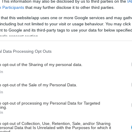
. This information may also be disclosed by us to third parties on the
IA
λευρά του, ο Πρόεδρος του ΟΚΑΝΑ, κ. Θεοχάρης
Participants
that may further disclose it to other third parties.
 πως η συνεργασία αυτή «συνιστά βασική
 that this website/app uses one or more Google services and may gath
τητα του ΟΚΑΝΑ, η οποία μπορεί να συμβάλλει
including but not limited to your visit or usage behaviour. You may click 
και στην επίτευξη των εθνικών στόχων για την
 to Google and its third-party tags to use your data for below specifi
ης ηπατίτιδας C στη χώρα, καταδεικνύοντας τον
ogle consent section.
ρόλο του Οργανισμού στην υλοποίηση πολιτικών
γείας».
l Data Processing Opt Outs
o opt-out of the Sharing of my personal data.
έστε το iatronet.gr στο Discover
In
υγείας σήμερα
o opt-out of the Sale of my Personal Data.
ακχαρώδης διαβήτης και καλοκαίρι
In
to opt-out of processing my Personal Data for Targeted
ιπολικής διαταραχής
ing.
In
άδης στη Ρόδο: ''Σε ενάμιση χρόνο, το νοσοκομείο θα
ούργιο''- 'Αμεσα μέτρα για την αντιμετώπιση των
o opt-out of Collection, Use, Retention, Sale, and/or Sharing
ersonal Data that Is Unrelated with the Purposes for which it
λλείψεων προσωπικού
lected.