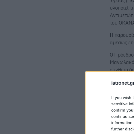
Υγείας (ΠΟ
υλοποιεί τ
Αντιμετώπ
του ΟΚΑΝ
Η παρουσί
αμέσως επ
Ο Πρόεδρος
Μανωλακόπ
σύνθετο όσ
μεταξύ άλλ
iatronet.g
χρόνιας ηπ
διαρκώς κ
If you wish 
την φροντ
sensitive in
βέλτιστη α
confirm you
continue se
information 
further disc