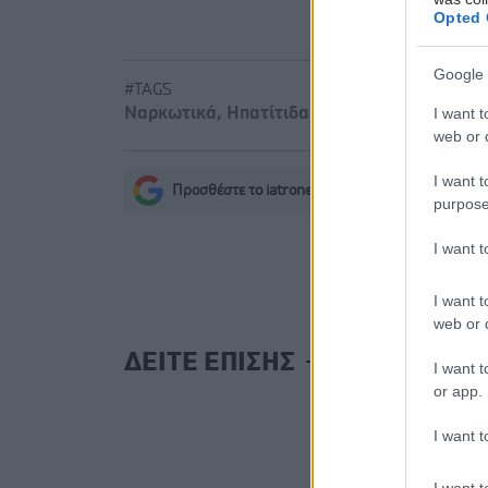
Opted 
Google 
#TAGS
I want t
Ναρκωτικά
,
Ηπατίτιδα Γ
web or d
I want t
Προσθέστε το iatronet.gr στο Discover
s
purpose
I want 
I want t
web or d
ΔΕΙΤΕ ΕΠΙΣΗΣ
I want t
or app.
I want t
I want t