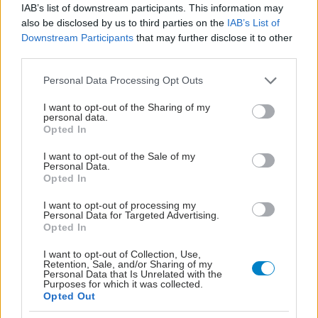
IAB’s list of downstream participants. This information may
also be disclosed by us to third parties on the
IAB’s List of
Downstream Participants
that may further disclose it to other
third parties.
Please note that this website/app uses one or more Google
Personal Data Processing Opt Outs
services and may gather and store information including but
not limited to your visit or usage behaviour. You may click to
I want to opt-out of the Sharing of my
personal data.
grant or deny consent to Google and its third-party tags to
Opted In
use your data for below specified purposes in below Google
consent section.
I want to opt-out of the Sale of my
Personal Data.
Opted In
I want to opt-out of processing my
Personal Data for Targeted Advertising.
Opted In
I want to opt-out of Collection, Use,
Retention, Sale, and/or Sharing of my
Personal Data that Is Unrelated with the
Purposes for which it was collected.
ΜΠΕΙΤΕ ΣΤΗ ΣΥΖΗΤΗΣΗ
Opted Out