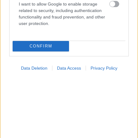
I want to allow Google to enable storage
Φυτικές ίνες και οι μορφές τους
related to security, including authentication
functionality and fraud prevention, and other
user protection.
CONFIRM
Data Deletion
Data Access
Privacy Policy
Αδ. Γεωργιάδης στη Ρόδο: ''Σε ενάμιση χρόνο, το
νοσοκομείο θα είναι καινούργιο''- 'Αμεσα μέτρα για
την αντιμετώπιση των σοβαρών ελλείψεων
προσωπικού