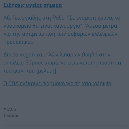
Ειδήσεις υγείας σήμερα
Αδ. Γεωργιάδης στη Ρόδο: ''Σε ενάμιση χρόνο, το
νοσοκομείο θα είναι καινούργιο''- 'Αμεσα μέτρα
για την αντιμετώπιση των σοβαρών ελλείψεων
προσωπικού
Δίαιτα vegan χαμηλών λιπαρών βοηθά στην
απώλεια βάρους χωρίς να μειώνεται η ποσότητα
του φαγητού [μελέτη]
Ο FDA ενέκρινε φάρμακο για τη ναρκοληψία
#TAGS
Σκύλοι