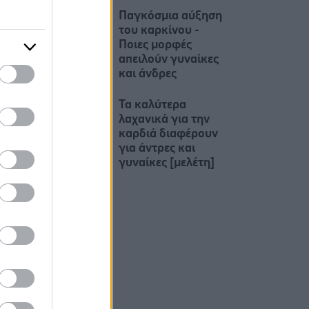
Παγκόσμια αύξηση
του καρκίνου -
Ποιες μορφές
απειλούν γυναίκες
και άνδρες
Τα καλύτερα
λαχανικά για την
καρδιά διαφέρουν
για άντρες και
γυναίκες [μελέτη]