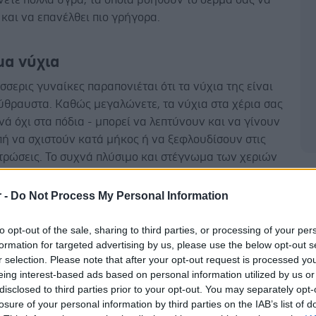
και να επανέλθει πιο γρήγορα.
α νύχια
έσσερις γυναίκες παραπονιέται ότι τα νύχια της είναι
ύθραυστα. Καθώς μεγαλώνετε, τα νύχια στα χέρια σας
νά όχι στα πόδια - μπορεί να λεπτύνουν και να γίνουν
πή να σχιστούν κατά μήκος ή να ξεφλουδίσουν στις
τρώσεις. Το συχνά πλύσιμο και στέγνωμα των χεριών
 επίσης να επιβαρύνει, όπως και η ξηρή ζέστη και η
Δ
ασία. Προστατέψτε τα με γάντια και χοντρές
r -
Do Not Process My Personal Information
 κρέμες όπως βαζελίνη πριν τον ύπνο.
to opt-out of the sale, sharing to third parties, or processing of your per
τόμα
formation for targeted advertising by us, please use the below opt-out s
r selection. Please note that after your opt-out request is processed y
αρκετά συχνά στις μεγάλες ηλικίες. Η ξηροστομία
eing interest-based ads based on personal information utilized by us or
 οδηγήσει σε περισσότερα προβλήματα, όπως πληγές
disclosed to third parties prior to your opt-out. You may separately opt-
να. Ο γιατρός σας μπορεί να διαγνώσει τη βασική
losure of your personal information by third parties on the IAB’s list of