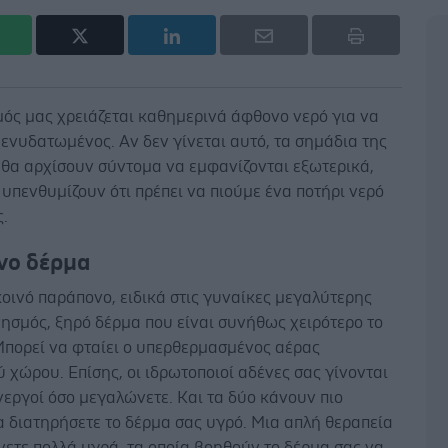
μός μας χρειάζεται καθημερινά άφθονο νερό για να
ενυδατωμένος. Αν δεν γίνεται αυτό, τα σημάδια της
 θα αρχίσουν σύντομα να εμφανίζονται εξωτερικά,
 υπενθυμίζουν ότι πρέπει να πιούμε ένα ποτήρι νερό
ς.
νο δέρμα
κοινό παράπονο, ειδικά στις γυναίκες μεγαλύτερης
νησμός, ξηρό δέρμα που είναι συνήθως χειρότερο το
Μπορεί να φταίει ο υπερθερμασμένος αέρας
 χώρου. Επίσης, οι ιδρωτοποιοί αδένες σας γίνονται
νεργοί όσο μεγαλώνετε. Και τα δύο κάνουν πιο
 διατηρήσετε το δέρμα σας υγρό. Μια απλή θεραπεία
ίνετε πολλά υγρά, τα οποία βοηθούν το δέρμα σας να