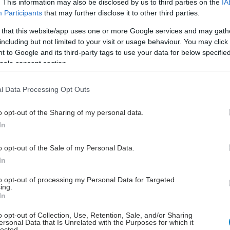
. This information may also be disclosed by us to third parties on the
IA
να σας πει αν φάρμακα, σταγόνες ή ειδικά ξεβγάλματα
Participants
that may further disclose it to other third parties.
 βοηθήσουν.
 that this website/app uses one or more Google services and may gath
ετε τον ήλιο
including but not limited to your visit or usage behaviour. You may click 
 to Google and its third-party tags to use your data for below specifi
λύτερος - και χωρίς κόστος - τρόπος για να
ogle consent section.
ετε το δέρμα σας και να προφυλαχθείτε από την
Όταν μένετε στη σκιά, δίνετε στο δέρμα σας την
l Data Processing Opt Outs
να επανορθωθεί. Προσπαθήστε να μην βγαίνετε έξω
π.μ. έως τις 3 μ.μ., όταν ο ήλιος είναι και πιο έντονος.
o opt-out of the Sharing of my personal data.
In
o opt-out of the Sale of my Personal Data.
In
ης
to opt-out of processing my Personal Data for Targeted
ικά ξηρό δέρμα μπορεί να οφείλεται στο υψηλό
ing.
In
ο αίμα που προκαλεί διαβήτη τύπου 2. Η κακή
α ή οι λοιμώξεις που συμβαίνουν συχνά με την
o opt-out of Collection, Use, Retention, Sale, and/or Sharing
ersonal Data that Is Unrelated with the Purposes for which it
ορεί να ευθύνονται. Ο έλεγχος των επιπέδων
lected.