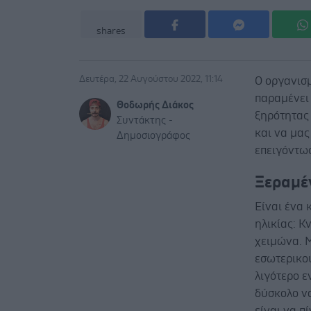
shares
Δευτέρα, 22 Αυγούστου 2022, 11:14
Ο οργανισ
παραμένει 
Θοδωρής Διάκος
ξηρότητας
Συντάκτης -
και να μας
Δημοσιογράφος
επειγόντω
Ξεραμέ
Είναι ένα 
ηλικίας: Κ
χειμώνα. 
εσωτερικού
λιγότερο ε
δύσκολο να
είναι να π