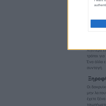
Φορέστ
authenti
Κολπικ
Αυτό συμβα
εμμηνόπαυ
εμμηνόπαυ
γυναικείας
επιμένει επ
λιγότερο ε
τρόποι για
Ένα άλλο ε
συνταγή.
Ξηροφ
Οι δακρυϊκ
μην λειτου
έχετε ξένα
τσιμπήματο