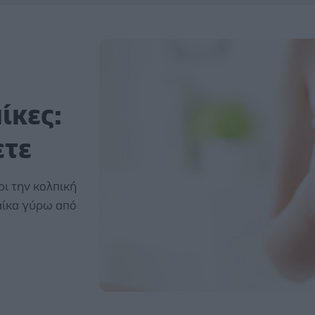
ίκες:
ετε
ρι την κολπική
ναίκα γύρω από