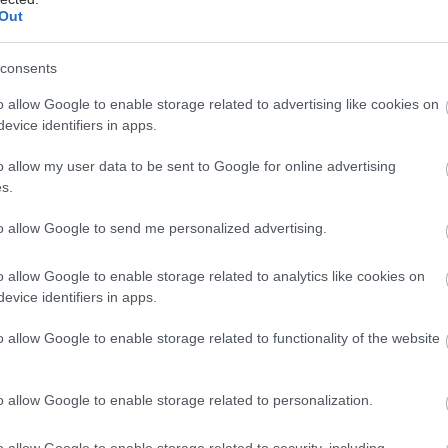
στο αίμα σας μπορεί να βοηθήσει στην ανακούφιση
Out
τας. Άλλα προβλήματα υγείας που μπορεί να
 σε ξηρότητα περιλαμβάνουν:
consents
o allow Google to enable storage related to advertising like cookies on
κή νόσος
evice identifiers in apps.
α, γνωστή και ως έλλειψη σιδήρου
ρεοειδισμός (χαμηλές ορμόνες θυρεοειδούς)
o allow my user data to be sent to Google for online advertising
οειδής αρθρίτιδα, η οποία μπορεί να κάνει τα μάτια
s.
ηρά
to allow Google to send me personalized advertising.
να χείλια
o allow Google to enable storage related to analytics like cookies on
ος καιρός, η αφυδάτωση, τα καλλυντικά και τα
evice identifiers in apps.
πορούν ξεράνουν τα χείλη σας. Βοηθήστε να
ν απαλά και ελαστικά με αυτές τις συμβουλές:
o allow Google to enable storage related to functionality of the website
ύστε από τη μύτη σας αντί από το στόμα σας
o allow Google to enable storage related to personalization.
είφετε τα χείλη σας
 πολλά υγρά και χρησιμοποιήστε υγραντήρα στο σπίτι
o allow Google to enable storage related to security, including