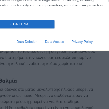
ε lip balm ή κρέμα με αντηλιακό
cation functionality and fraud prevention, and other user protection.
ή ξηρότητα
ίνει περίπου στις μισές γυναίκες μετά την
CONFIRM
ση. Όπως και με άλλα συμπτώματα της
σης, προκαλείται από την απότομη πτώση της
 ορμόνης οιστρογόνου. Η κολπική ξηρότητα τείνει να
Data Deletion
Data Access
Privacy Policy
ειδή οι ιστοί στην περιοχή γίνονται πιο λεπτοί και
ύκαμπτοι. Το τακτικό σεξ ή η διέγερση είναι μόνο δύο
 να διατηρήσετε τον κόλπο σας επαρκώς λιπασμένο.
ίναι η κολπική ενυδατική κρέμα χωρίς ιατρική
θαλμία
οί αδένες στα μάτια μεγαλύτερης ηλικίας μπορεί να
ργούν όπως παλιά. Μπορεί να αισθάνεστε σαν να
 σώματα μέσα, ή μπορεί να νιώθετε αίσθημα
ς. Η ξηροφθαλμία μπορεί να είναι ένα φυσιολογικό