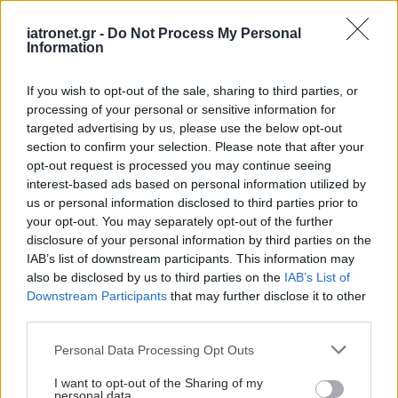
Και παρότι φαντάζεται κανείς ότι είναι ακριβή, η
iatronet.gr -
Do Not Process My Personal
αλήθεια είναι ότι είναι οικονομικά προσιτή -εάν
Information
σκεφτεί το κόστος αντιμετώπισης και θεραπείας
της τριχόπτωσης σε μόνιμη βάση- και ανεκτίμητη
If you wish to opt-out of the sale, sharing to third parties, or
processing of your personal or sensitive information for
όσον αφορά στην αποκατάσταση που προσφέρει
targeted advertising by us, please use the below opt-out
στον ενδιαφερόμενο η μεταμόσχευση μαλλιών»,
section to confirm your selection. Please note that after your
καταλήγει ο κ. Βελημβασάκης.
opt-out request is processed you may continue seeing
interest-based ads based on personal information utilized by
us or personal information disclosed to third parties prior to
Προσθέστε το iatronet.gr στο Discover
your opt-out. You may separately opt-out of the further
disclosure of your personal information by third parties on the
Ειδήσεις υγείας σήμερα
IAB’s list of downstream participants. This information may
also be disclosed by us to third parties on the
IAB’s List of
Τραγανά και υγιεινά σνακ αντί για πατατάκια
Downstream Participants
that may further disclose it to other
third parties.
Νέο φάρμακο για την παχυσαρκία: Σημαντική
Please note that this website/app uses one or more Google
Personal Data Processing Opt Outs
απώλεια βάρους με μία ένεση Mazdutide την
services and may gather and store information including but
εβδομάδα
not limited to your visit or usage behaviour. You may click to
I want to opt-out of the Sharing of my
personal data.