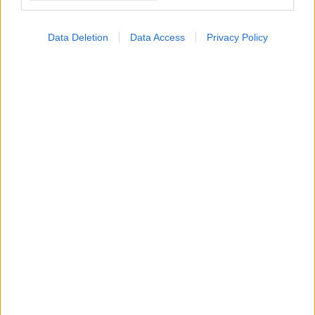
Πρώτη επιτυχής
παραγωγή
σπερματοζωαρίου μετά
Data Deletion
Data Access
Privacy Policy
από αυτόλογη
μεταμόσχευση
Ιωάννινα: 32χρονος
χάρισε ζωή με δωρεά
των οργάνων του - Η
ανακοίνωση του ΠΓΝΙ
Μεταμόσχευση
πνευμόνων: Ελπίδα για
τους ασθενείς με
μεταστατικό καρκίνο
του πνεύμονα