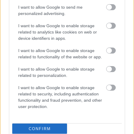
ηγέτης στις
μεταμοσχεύσεις στην
I want to allow Google to send me
Ευρώπη παραμένει η
personalized advertising.
Ισπανία
I want to allow Google to enable storage
related to analytics like cookies on web or
Γ. Σωτηρόπουλος:
device identifiers in apps.
Eξατομικευμένη
αντιμετώπιση στη
I want to allow Google to enable storage
Χειρουργική Κλινική
related to functionality of the website or app.
Μεταμόσχευσης Ήπατος
και Χειρουργικής
I want to allow Google to enable storage
Ηπατοπαθών ΕΚΠΑ –
related to personalization.
Γ.Ν.Α. ''Λαϊκό''
I want to allow Google to enable storage
ΕΟΜ: Πέμπτη
related to security, including authentication
συνεχόμενη χρονιά με
functionality and fraud prevention, and other
αύξηση στις
user protection.
μεταμοσχεύσεις
CONFIRM