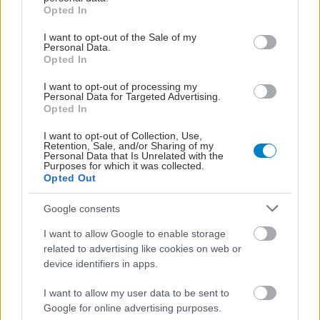
grant or deny consent to Google and its third-party tags to
Opted In
Μαγειρικά σκεύη και υγεία: Τι δείχνουν οι νέες
use your data for below specified purposes in below Google
consent section.
μελέτες
I want to opt-out of the Sale of my
Personal Data.
Opted In
I want to opt-out of processing my
Personal Data for Targeted Advertising.
#TAGS
Opted In
Μεταμόσχευση
,
Τριχόπτωση
I want to opt-out of Collection, Use,
Retention, Sale, and/or Sharing of my
Personal Data that Is Unrelated with the
Purposes for which it was collected.
Προσθέστε το iatronet.gr στο Discover
Opted Out
Google consents
shares
I want to allow Google to enable storage
related to advertising like cookies on web or
device identifiers in apps.
ΔΙΑΒΑΣΤΕ ΑΚΟΜΑ
I want to allow my user data to be sent to
Αδιαμφισβήτητος
Google for online advertising purposes.