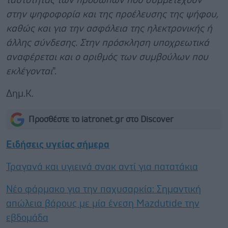
ταυτότητας των προσώπων που συμμετέχουν
στην ψηφοφορία και της προέλευσης της ψήφου,
καθώς και για την ασφάλεια της ηλεκτρονικής ή
άλλης σύνδεσης. Στην πρόσκληση υποχρεωτικά
αναφέρεται και ο αριθμός των συμβούλων που
εκλέγονται
".
Δημ.Κ.
Προσθέστε το iatronet.gr στο Discover
Ειδήσεις υγείας σήμερα
Τραγανά και υγιεινά σνακ αντί για πατατάκια
Νέο φάρμακο για την παχυσαρκία: Σημαντική
απώλεια βάρους με μία ένεση Mazdutide την
εβδομάδα