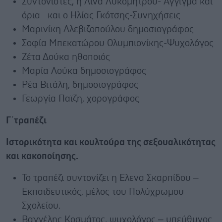
Συντονιστές, η Λίνα Λυκομήτρου- Αγγιγμα και
όρια και ο Ηλίας Γκότσης-Συνηχήσεις
Μαρινίκη Αλεβιζοπούλου δημοσιογράφος
Σοφία Μπεκατώρου Ολυμπιονίκης-Ψυχολόγος
Ζέτα Δούκα ηθοποιός
Μαρία Λούκα δημοσιογράφος
Ρέα Βιτάλη, δημοσιογράφος
Γεωργία Παϊζη, χορογράφος
Γ΄τραπέζι
Ιστορικότητα και κουλτούρα της σεξουαλικότητας
και κακοποίησης.
Το τραπέζι συντονίζει η Eλενα Σκαρπίδου –
Εκπαιδευτικός, μέλος του Πολύχρωμου
Σχολείου.
Βαγγέλης Κοσμάτος, ψυχολόγος – υπεύθυνος