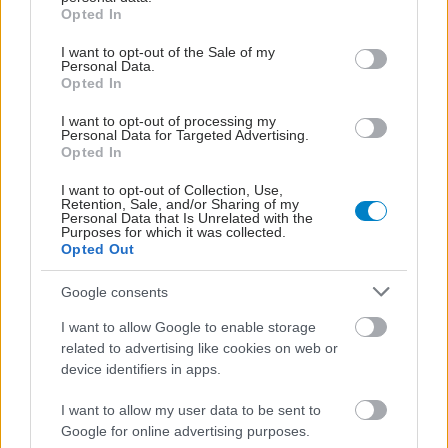
grant or deny consent to Google and its third-party tags to
ψυχοθεραπείας και εκπαίδευσης Συνηχήσεις
Opted In
use your data for below specified purposes in below Google
Ελένη Νίνα, Κλινικός Ψυχολόγος MSc,
consent section.
I want to opt-out of the Sale of my
EuroPsy, Συστημική Ψυχοθεραπεύτρια ECP,
Personal Data.
Opted In
Πρόεδρος ΕΛΕΣΥΘ
Νίκος Καΐτσας Ψυχολόγος BSc, MBBSs,
I want to opt-out of processing my
Personal Data for Targeted Advertising.
Συστημικός Ψυχοθεραπευτής ECP,
Opted In
Αντιπρόεδρος ΕΛΕΣΥΘ
I want to opt-out of Collection, Use,
Τσαμπίκα Μπαφίτη Europsy, M.Sc., Ph.D.
Retention, Sale, and/or Sharing of my
Personal Data that Is Unrelated with the
Κλινική & Σχολική ψυχολόγος
Purposes for which it was collected.
Opted Out
Ψυχοθεραπεύτρια Οικογενειακή Θεραπεύτρια
(ECP) Επιστημονικά Συν-υπεύθυνη και
Google consents
Εκπαιδεύτρια του Λόγω Ψυχής, Ειδική
I want to allow Google to enable storage
Αντιπρόεδρος Δικτύωσης και Ανάδειξης
related to advertising like cookies on web or
device identifiers in apps.
Επιστημονικού Έργου ΕΛΕΣΥΘ
Βασίλης Μανάτος, MSc, Ph.D Συστημικός
I want to allow my user data to be sent to
Ψυχοθεραπευτής, Διδάκτορας
Google for online advertising purposes.