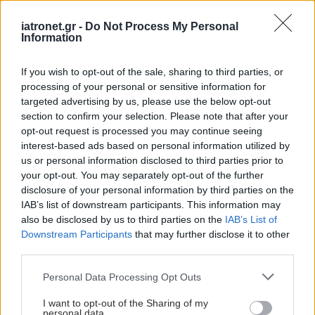
Ηλιούπολης
Ντορέτα Αδαμίδου, κοινωνιολόγος -
iatronet.gr -
Do Not Process My Personal
Information
επιμελήτρια ενηλίκων
Φωτεινή Κωνσταντοπούλου, δικαστική κλινική
If you wish to opt-out of the sale, sharing to third parties, or
ψυxoλoόγoς, υποψήφια διδάκτωρ ιατρικής
processing of your personal or sensitive information for
σxολής, EKΠA
targeted advertising by us, please use the below opt-out
section to confirm your selection. Please note that after your
Παπαντωνόπουλος Μιχάλης, Ψυχολόγος,
opt-out request is processed you may continue seeing
επιστημονικά υπεύθυνος του ΚΗ εφήβων και
interest-based ads based on personal information utilized by
προγράμματος ψυχοκοινωνικής παρέμβασης
us or personal information disclosed to third parties prior to
your opt-out. You may separately opt-out of the further
εφήβων “Πλόες” ΕΨΥΜΕ
disclosure of your personal information by third parties on the
IAB’s list of downstream participants. This information may
Η οικογένεια ως σύστημα φροντίδας ή ως
also be disclosed by us to third parties on the
IAB’s List of
σύστημα κακοποίησης; Οι αθέατες πλευρές της
Downstream Participants
that may further disclose it to other
third parties.
κακοποίησης.
Please note that this website/app uses one or more Google
Personal Data Processing Opt Outs
Συντονισμός Ηλίας Γκότσης, ψυχοθεραπευτής,
services and may gather and store information including but
εκπαιδευτής και επόπτης στο κέντρο
not limited to your visit or usage behaviour. You may click to
I want to opt-out of the Sharing of my
personal data.