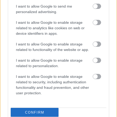
Νευροεπιστημών, Γενικός Γραμματέας ΕΛΕΣΥΘ
I want to allow Google to send me
Χριστίνα Γώγου, Συστημική ψυχοθεραπεύτρια,
personalized advertising.
Med ΕΚΠΑ Σύμβουλος Πρόληψης
I want to allow Google to enable storage
Τοξικοεξάρτησης ICRC Στέλεχος Δικτύου
related to analytics like cookies on web or
Υπηρεσιών Πρόληψης και Έγκαιρης
device identifiers in apps.
Παρέμβασης ΚΕΘΕΑ. Ειδική Γραμματέας
I want to allow Google to enable storage
Διασύνδεσης και Επικοινωνίας ΕΛΕΣΥΘ
related to functionality of the website or app.
Δημήτρης Μπαμπούσης, MSc
I want to allow Google to enable storage
Ψυχοθεραπευτής, Κοινωνικός Λειτουργός,
related to personalization.
Ταμίας ΕΛΕΣΥΘ
Αγγελική Ζαχαριά, Συστημική
I want to allow Google to enable storage
related to security, including authentication
Ψυχοθεραπεύτρια MSc Συμβουλευτικής
functionality and fraud prevention, and other
Ψυχολογίας υπ. Διδάκτωρ ΕΚΠΑ Μέλος ΔΣ
user protection.
ΕΛΕΣΥΘ
Παράλληλες δράσεις
CONFIRM