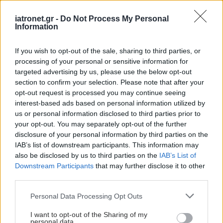
χρωματιστά φρούτα και λαχανικά αλλά και
iatronet.gr -
Do Not Process My Personal
Information
σπόρους είναι οι καλύτερες ενέργειες που
μπορούμε να κάνουμε για την πρόληψή του»,
If you wish to opt-out of the sale, sharing to third parties, or
καταλήγει ο καθηγητής κ. Δημήτρης Λινός.
processing of your personal or sensitive information for
targeted advertising by us, please use the below opt-out
Προσθέστε το iatronet.gr στο Discover
section to confirm your selection. Please note that after your
opt-out request is processed you may continue seeing
interest-based ads based on personal information utilized by
Ειδήσεις υγείας σήμερα
us or personal information disclosed to third parties prior to
your opt-out. You may separately opt-out of the further
Διευθέτηση των αποζημιώσεων των
disclosure of your personal information by third parties on the
Στρατιωτικών Ιατρών μετά από αίτημα του ΙΣΑ
IAB’s list of downstream participants. This information may
also be disclosed by us to third parties on the
IAB’s List of
Διαταραχή μετατραυματικού στρες: Ουσία της
Downstream Participants
that may further disclose it to other
ιατρικής κάνναβης μειώνει τους εφιάλτες
third parties.
Please note that this website/app uses one or more Google
Personal Data Processing Opt Outs
Δήμος Κασσάνδρας: Αίρεται η απαγόρευση για τη
services and may gather and store information including but
χρήση του νερού στη Σίβηρη
not limited to your visit or usage behaviour. You may click to
I want to opt-out of the Sharing of my
personal data.