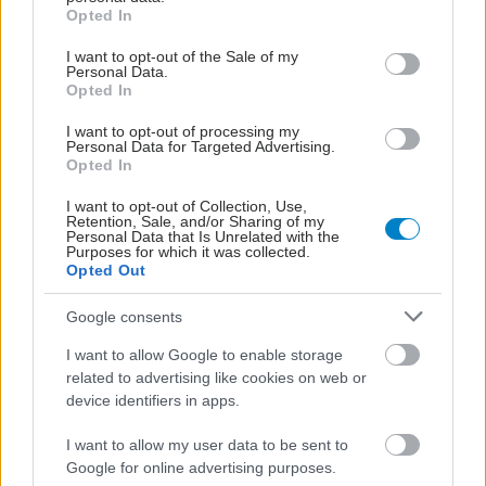
grant or deny consent to Google and its third-party tags to
Opted In
use your data for below specified purposes in below Google
consent section.
I want to opt-out of the Sale of my
Personal Data.
#TAGS
Opted In
Καρκίνος
,
Καρκίνος πάγκρεας
,
Διαβήτης τύπου 2
I want to opt-out of processing my
Personal Data for Targeted Advertising.
Opted In
Προσθέστε το iatronet.gr στο Discover
I want to opt-out of Collection, Use,
Retention, Sale, and/or Sharing of my
Personal Data that Is Unrelated with the
Purposes for which it was collected.
shares
Opted Out
Google consents
ΔΙΑΒΑΣΤΕ ΑΚΟΜΑ
I want to allow Google to enable storage
related to advertising like cookies on web or
Καρκίνος ωοθηκών: Η
device identifiers in apps.
φρουκτόζη συμβάλλει
στην εξάπλωση της
I want to allow my user data to be sent to
νόσου [μελέτη]
Google for online advertising purposes.