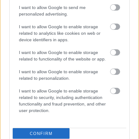
I want to allow Google to send me
personalized advertising.
Ευρωπαϊκό Πρόγραμμα
MELODIC - Σε ποιους
I want to allow Google to enable storage
απευθύνεται
related to analytics like cookies on web or
device identifiers in apps.
I want to allow Google to enable storage
related to functionality of the website or app.
Προκλήσεις σε άτομα με
εμπειρία καρκίνου μετά
I want to allow Google to enable storage
την πανδημία [ελληνική
related to personalization.
μελέτη]
I want to allow Google to enable storage
related to security, including authentication
Η Χρ. Κράββαρη
functionality and fraud prevention, and other
συντονίστρια της
user protection.
Ομάδας Εργασίας για το
Εθνικό Σχέδιο Δράσης
Κατά του Καρκίνου
CONFIRM