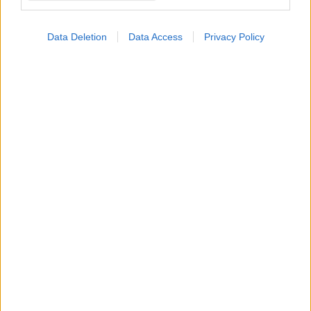
Συνδυασμένη θεραπεία
για τον μυοδιηθητικό
Data Deletion
Data Access
Privacy Policy
καρκίνο της ουροδόχου
κύστης
Φόβος για τον καρκίνο:
Πότε είναι φυσιολογικός
και πότε χρειάζεται
βοήθεια
ΔΕΙΤΕ ΕΠΙΣΗΣ