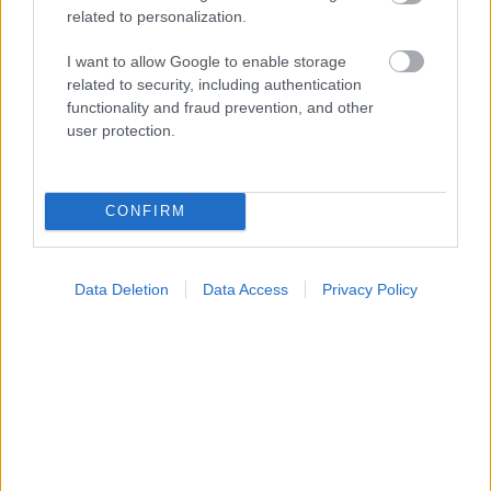
related to personalization.
την αντιμετώπιση των σοβαρών ελλείψεων
προσωπικού
I want to allow Google to enable storage
related to security, including authentication
functionality and fraud prevention, and other
user protection.
CONFIRM
Data Deletion
Data Access
Privacy Policy
Δίαιτα vegan χαμηλών λιπαρών βοηθά στην απώλεια
βάρους χωρίς να μειώνεται η ποσότητα του φαγητού
[μελέτη]