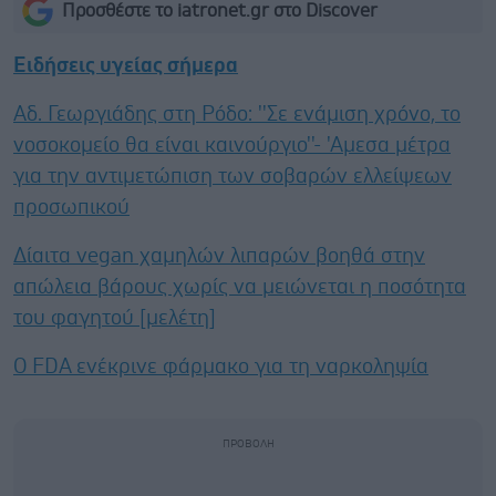
Προσθέστε το iatronet.gr στο Discover
Ειδήσεις υγείας σήμερα
Αδ. Γεωργιάδης στη Ρόδο: ''Σε ενάμιση χρόνο, το
νοσοκομείο θα είναι καινούργιο''- 'Αμεσα μέτρα
για την αντιμετώπιση των σοβαρών ελλείψεων
προσωπικού
Δίαιτα vegan χαμηλών λιπαρών βοηθά στην
απώλεια βάρους χωρίς να μειώνεται η ποσότητα
του φαγητού [μελέτη]
Ο FDA ενέκρινε φάρμακο για τη ναρκοληψία