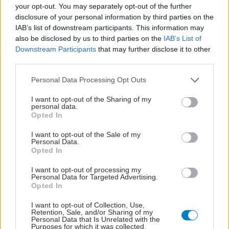
your opt-out. You may separately opt-out of the further
disclosure of your personal information by third parties on the
IAB’s list of downstream participants. This information may
also be disclosed by us to third parties on the
IAB’s List of
Downstream Participants
that may further disclose it to other
third parties.
Please note that this website/app uses one or more Google
Personal Data Processing Opt Outs
services and may gather and store information including but
not limited to your visit or usage behaviour. You may click to
I want to opt-out of the Sharing of my
personal data.
grant or deny consent to Google and its third-party tags to
Opted In
use your data for below specified purposes in below Google
ΣΗΜΕΡΑ ΣΤΟ IATRONET.GR
consent section.
I want to opt-out of the Sale of my
Personal Data.
Opted In
I want to opt-out of processing my
Personal Data for Targeted Advertising.
Opted In
I want to opt-out of Collection, Use,
Retention, Sale, and/or Sharing of my
Personal Data that Is Unrelated with the
Purposes for which it was collected.