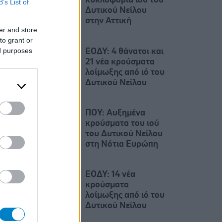
κυκλοφορία ιού του
B’s List of
Δυτικού Νείλου
στην Αττική
er and store
to grant or
ed purposes
ΕΟΔΥ: 4 θάνατοι και
21 νέα κρούσματα
λοίμωξης από ιό του
Δυτικού Νείλου
ΠΟΥ: Αυξημένα
κρούσματα του ιού
του Δυτικού Νείλου
στη Νότια Ευρώπη
ΕΟΔΥ: 14 νέα
κρούσματα
λοίμωξης από ιό του
Δυτικού Νείλου