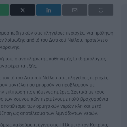
ομοαπωθητικών στις πληγείσες περιοχές, για πρόληψη
 λοίμωξης από ιό του Δυτικού Νείλου, προτείνει ο
ιορκίνης.
σή του, ο αναπληρωτής καθηγητής Επιδημιολογίας
αναφέρει τα εξής:
ε τον ιό του Δυτικού Νείλου στις πληγείσες περιοχές.
ουν μοντέλα που μπορούν να προβλέψουν με
ην επίπτωση τις επόμενες ημέρες. Σχετικά με τους
ς των κουνουπιών περιμένουμε πολύ βραχυχρόνια
 αποτέλεσμα των ορμητικών νερών κλπ και μετά
ύξηση ως αποτέλεσμα των λιμνάζοντων νερών.
μως να δούμε τι έγινε στις ΗΠΑ μετά τον Κατρίνα,