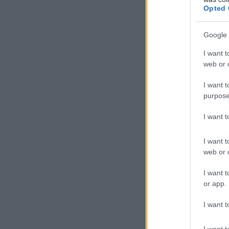
Opted 
Google 
I want t
web or d
I want t
Προσθ
purpose
Ειδήσεις 
I want 
Σημάδια δ
I want t
web or d
Αδ. Γεωργι
είναι καιν
I want t
σοβαρών ε
or app.
Δίαιτα ve
I want t
χωρίς να μ
I want t