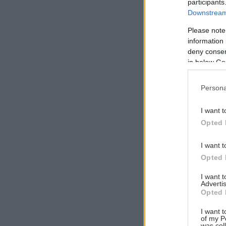
participants
Downstream 
Please note
information 
deny consent
in below Go
Persona
I want t
Opted 
I want t
Opted 
I want 
Advertis
Opted 
I want t
of my P
was col