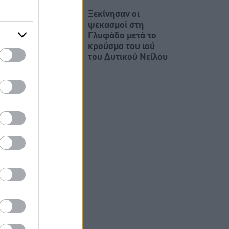
Ξεκίνησαν οι
ψεκασμοί στη
Γλυφάδα μετά το
κρούσμα του ιού
του Δυτικού Νείλου