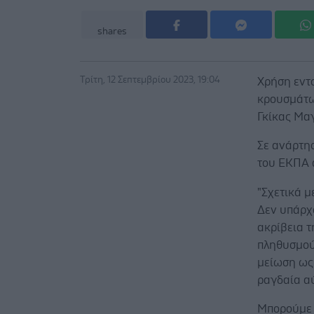
shares
Τρίτη, 12 Σεπτεμβρίου 2023, 19:04
Χρήση εντ
κρουσμάτων
Γκίκας Μαγ
Σε ανάρτη
του ΕΚΠΑ 
"Σχετικά μ
Δεν υπάρχ
ακρίβεια τ
πληθυσμού
μείωση ως
ραγδαία α
Μπορούμε ό