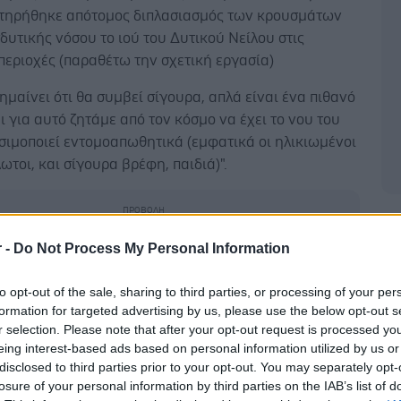
τηρήθηκε απότομος διπλασιασμός των κρουσμάτων
δυτικής νόσου το ιού του Δυτικού Νείλου στις
περιοχές (παραθέτω την σχετική εργασία)
ημαίνει ότι θα συμβεί σίγουρα, απλά είναι ένα πιθανό
ι για αυτό ζητάμε από τον κόσμο να έχει το νου του
σιμοποιεί εντομοαπωθητικά (εμφατικά οι ηλικιωμένοι
λωτοι, και σίγουρα βρέφη, παιδιά)".
Δ
r -
Do Not Process My Personal Information
to opt-out of the sale, sharing to third parties, or processing of your per
formation for targeted advertising by us, please use the below opt-out s
r selection. Please note that after your opt-out request is processed y
eing interest-based ads based on personal information utilized by us or
disclosed to third parties prior to your opt-out. You may separately opt-
losure of your personal information by third parties on the IAB’s list of