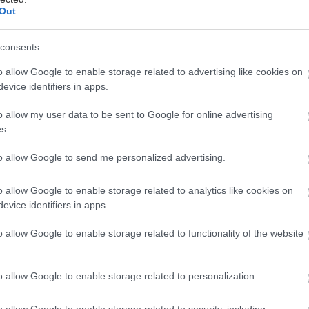
Out
consents
o allow Google to enable storage related to advertising like cookies on
evice identifiers in apps.
o allow my user data to be sent to Google for online advertising
έστε το iatronet.gr στο Discover
s.
υγείας σήμερα
to allow Google to send me personalized advertising.
ιπολικής διαταραχής
o allow Google to enable storage related to analytics like cookies on
evice identifiers in apps.
άδης στη Ρόδο: ''Σε ενάμιση χρόνο, το νοσοκομείο θα
ούργιο''- 'Αμεσα μέτρα για την αντιμετώπιση των
o allow Google to enable storage related to functionality of the website
λλείψεων προσωπικού
gan χαμηλών λιπαρών βοηθά στην απώλεια βάρους
o allow Google to enable storage related to personalization.
ειώνεται η ποσότητα του φαγητού [μελέτη]
o allow Google to enable storage related to security, including