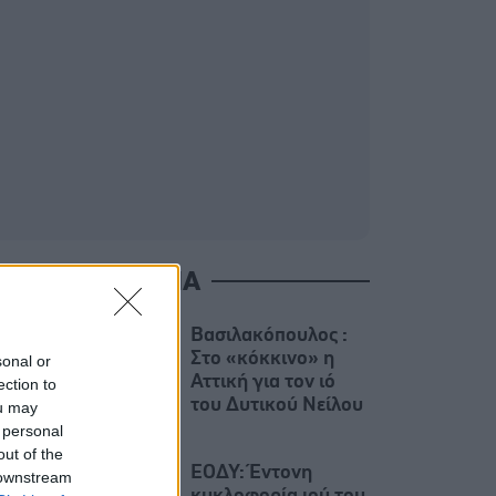
ΙΑΒΑΣΤΕ ΑΚΟΜΑ
Βασιλακόπουλος :
Στο «κόκκινο» η
sonal or
Αττική για τον ιό
ection to
του Δυτικού Νείλου
ou may
 personal
out of the
ΕΟΔΥ: Έντονη
 downstream