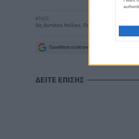
authenti
#TAGS
Ιός Δυτικού Νείλου
,
Πυρετός Δυτικού Νείλο
Προσθέστε το iatronet.gr στο Discover
s
ΔΕΙΤΕ ΕΠΙΣΗΣ