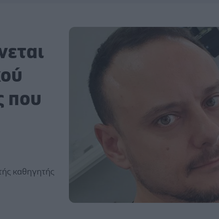
νεται
κού
ς που
τής καθηγητής