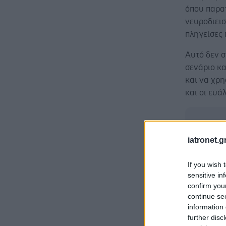
όπου παρα
νευροδιεισ
πληγείσες 
Αυτό δεν σ
σενάριο κα
και να χρη
και οι ευά
iatronet.g
If you wish 
sensitive in
confirm you
continue se
information 
further disc