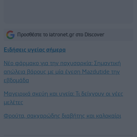
Προσθέστε το iatronet.gr στο Discover
Ειδήσεις υγείας σήμερα
Νέο φάρμακο για την παχυσαρκία: Σημαντική
απώλεια βάρους με μία ένεση Mazdutide την
εβδομάδα
Μαγειρικά σκεύη και υγεία: Τι δείχνουν οι νέες
μελέτες
Φρούτα, σακχαρώδης διαβήτης και καλοκαίρι