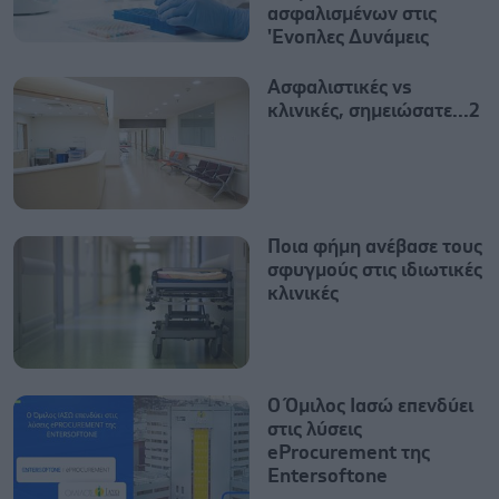
ασφαλισμένων στις
'Ενοπλες Δυνάμεις
Ασφαλιστικές vs
κλινικές, σημειώσατε...2
Ποια φήμη ανέβασε τους
σφυγμούς στις ιδιωτικές
κλινικές
O Όμιλος Ιασώ επενδύει
στις λύσεις
eProcurement της
Entersoftone