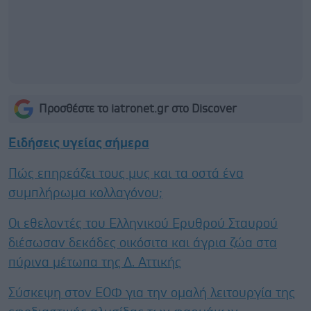
Προσθέστε το iatronet.gr στο Discover
Ειδήσεις υγείας σήμερα
Πώς επηρεάζει τους μυς και τα οστά ένα
συμπλήρωμα κολλαγόνου;
Οι εθελοντές του Ελληνικού Ερυθρού Σταυρού
διέσωσαν δεκάδες οικόσιτα και άγρια ζώα στα
πύρινα μέτωπα της Δ. Αττικής
Σύσκεψη στον ΕΟΦ για την ομαλή λειτουργία της