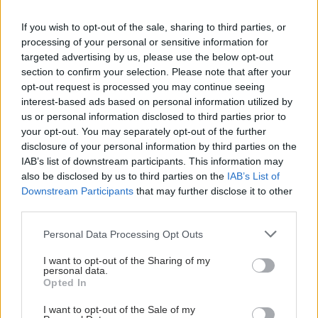
If you wish to opt-out of the sale, sharing to third parties, or
processing of your personal or sensitive information for
targeted advertising by us, please use the below opt-out
section to confirm your selection. Please note that after your
opt-out request is processed you may continue seeing
interest-based ads based on personal information utilized by
ΜΠΕΙΤΕ ΣΤΗ ΣΥΖΗΤΗΣΗ
Loading...
us or personal information disclosed to third parties prior to
your opt-out. You may separately opt-out of the further
disclosure of your personal information by third parties on the
IAB’s list of downstream participants. This information may
also be disclosed by us to third parties on the
IAB’s List of
Προσθήκη Σχολίου
Downstream Participants
that may further disclose it to other
third parties.
Please note that this website/app uses one or more Google
Personal Data Processing Opt Outs
services and may gather and store information including but
not limited to your visit or usage behaviour. You may click to
I want to opt-out of the Sharing of my
personal data.
grant or deny consent to Google and its third-party tags to
Opted In
use your data for below specified purposes in below Google
consent section.
I want to opt-out of the Sale of my