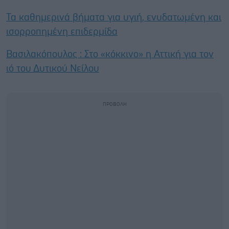
Τα καθημερινά βήματα για υγιή, ενυδατωμένη και
ισορροπημένη επιδερμίδα
Βασιλακόπουλος : Στο «κόκκινο» η Αττική για τον
ιό του Δυτικού Νείλου