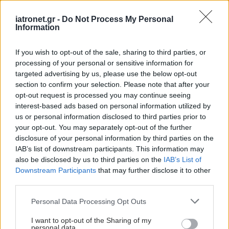
αντιμικροβιακής αντοχής περιλαμβάνει την
iatronet.gr -
Do Not Process My Personal
προώθηση των βέλτιστων πρακτικών για τη
Information
συνετή χρήση των αντιβιοτικών
, την λήψη
προληπτικών μέτρων
για τη μείωση της
If you wish to opt-out of the sale, sharing to third parties, or
processing of your personal or sensitive information for
εμφάνισης και της εξάπλωσης ανθεκτικών στα
targeted advertising by us, please use the below opt-out
φάρμακα λοιμώξεων
, καθώς και την εφαρμογή
section to confirm your selection. Please note that after your
των
σωστών πρακτικών για την απόρριψη
opt-out request is processed you may continue seeing
interest-based ads based on personal information utilized by
μολυσμένων με αντιμικροβιακά αποβλήτων"
.
us or personal information disclosed to third parties prior to
your opt-out. You may separately opt-out of the further
Προσθέστε το iatronet.gr στο Discover
disclosure of your personal information by third parties on the
IAB’s list of downstream participants. This information may
Ειδήσεις υγείας σήμερα
also be disclosed by us to third parties on the
IAB’s List of
Downstream Participants
that may further disclose it to other
third parties.
Φρούτα, σακχαρώδης διαβήτης και καλοκαίρι
Please note that this website/app uses one or more Google
Personal Data Processing Opt Outs
Σημάδια διπολικής διαταραχής
services and may gather and store information including but
not limited to your visit or usage behaviour. You may click to
I want to opt-out of the Sharing of my
Αδ. Γεωργιάδης στη Ρόδο: ''Σε ενάμιση χρόνο, το
personal data.