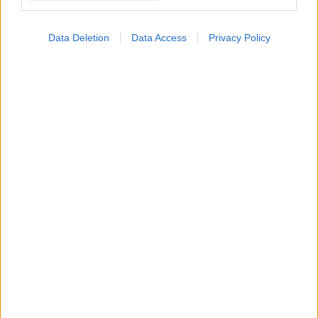
Τέσσερις φυσικές ουσίες
μπλοκάρουν το ζωτικό
Data Deletion
Data Access
Privacy Policy
"καύσιμο" των
βακτηρίων
Πιο αποτελεσματική η
αντιμετώπιση των
ανθεκτικών μικροβίων
με τη σωστή σειρά των
αντιβιοτικών
Μικροβιακή αντοχή: Μία
πανδημία σε αργή
κίνηση που μπορούμε να
αποτρέψουμε