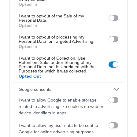
grant or deny consent to Google and its third-party tags to
Opted In
νοσοκομείο θα είναι καινούργιο''- 'Αμεσα μέτρα
use your data for below specified purposes in below Google
consent section.
για την αντιμετώπιση των σοβαρών ελλείψεων
I want to opt-out of the Sale of my
Personal Data.
προσωπικού
Opted In
I want to opt-out of processing my
Personal Data for Targeted Advertising.
Opted In
#TAGS
I want to opt-out of Collection, Use,
Μικρόβια
Retention, Sale, and/or Sharing of my
Personal Data that Is Unrelated with the
Purposes for which it was collected.
Opted Out
Προσθέστε το iatronet.gr στο Discover
Google consents
I want to allow Google to enable storage
shares
related to advertising like cookies on web or
device identifiers in apps.
ΔΙΑΒΑΣΤΕ ΑΚΟΜΑ
I want to allow my user data to be sent to
Google for online advertising purposes.