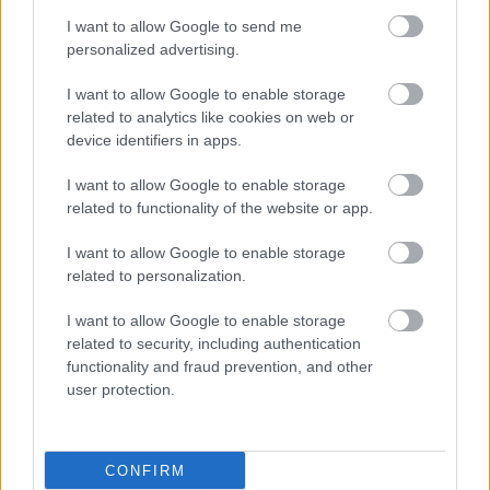
Το "φαινόμενο του
I want to allow Google to send me
αγροκτήματος': Στο
personalized advertising.
επίκεντρο τα
προστατευτικά μικρόβια
I want to allow Google to enable storage
related to analytics like cookies on web or
device identifiers in apps.
Υπερμικρόβιο
I want to allow Google to enable storage
εξαπλώνεται από
related to functionality of the website or app.
κατοικίδια σε
ανθρώπους -
I want to allow Google to enable storage
Συναγερμός από τον
related to personalization.
ΠΟΥ
I want to allow Google to enable storage
Πόσιμο νερό και υγεία:
related to security, including authentication
χλώριο, νιτρικά,
functionality and fraud prevention, and other
μικρόβια και βαρέα
user protection.
μέταλλα με απλά λόγια
CONFIRM
Μικροβιακή αντοχή: