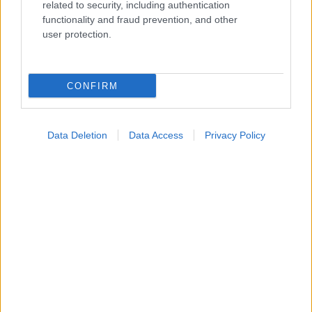
related to security, including authentication
σχολική επίδοση των εφήβων
functionality and fraud prevention, and other
user protection.
CONFIRM
Data Deletion
Data Access
Privacy Policy
Ο FDA ενέκρινε το πρώτο mRNA εμβόλιο γρίπης από
τη Moderna