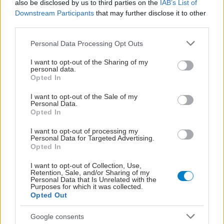
also be disclosed by us to third parties on the
IAB’s List of
Downstream Participants
that may further disclose it to other
third parties.
Please note that this website/app uses one or more Google
Personal Data Processing Opt Outs
services and may gather and store information including but
not limited to your visit or usage behaviour. You may click to
I want to opt-out of the Sharing of my
personal data.
grant or deny consent to Google and its third-party tags to
Opted In
use your data for below specified purposes in below Google
consent section.
I want to opt-out of the Sale of my
Personal Data.
Opted In
I want to opt-out of processing my
Personal Data for Targeted Advertising.
Opted In
I want to opt-out of Collection, Use,
Retention, Sale, and/or Sharing of my
Personal Data that Is Unrelated with the
Purposes for which it was collected.
Opted Out
ΜΠΕΙΤΕ ΣΤΗ ΣΥΖΗΤΗΣΗ
Loading...
Google consents