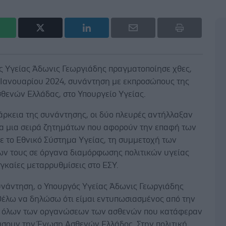
ς Υγείας Άδωνις Γεωργιάδης πραγματοποίησε χθες,
7 Ιανουαρίου 2024, συνάντηση με εκπροσώπους της
θενών Ελλάδας, στο Υπουργείο Υγείας.
άρκεια της συνάντησης, οι δύο πλευρές αντήλλαξαν
ια μια σειρά ζητημάτων που αφορούν την επαφή των
ε το Εθνικό Σύστημα Υγείας, τη συμμετοχή των
ν τους σε όργανα διαμόρφωσης πολιτικών υγείας
αγκαίες μεταρρυθμίσεις στο ΕΣΥ.
υνάντηση, ο Υπουργός Υγείας Άδωνις Γεωργιάδης
Θέλω να δηλώσω ότι είμαι εντυπωσιασμένος από την
 όλων των οργανώσεων των ασθενών που κατάφεραν
ύσουν την Ένωση Ασθενών Ελλάδος. Στην πολιτική