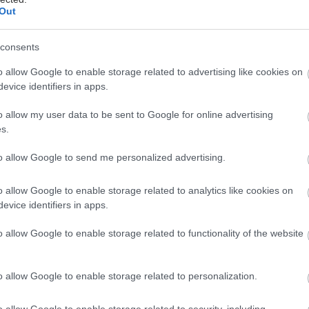
 Καρκινοπαθών και Σπανίων Παθήσεων Νομού Έβρου
Out
 Ζωή») και Δημήτρης Συκιώτης (Πανελλήνια Ένωση
και ο Υπεύθυνος Δημοσίων Υποθέσεων Αναστάσιος
consents
ης.
o allow Google to enable storage related to advertising like cookies on
evice identifiers in apps.
o allow my user data to be sent to Google for online advertising
s.
έστε το iatronet.gr στο Discover
to allow Google to send me personalized advertising.
υγείας σήμερα
o allow Google to enable storage related to analytics like cookies on
άδης στη Ρόδο: ''Σε ενάμιση χρόνο, το νοσοκομείο θα
evice identifiers in apps.
ούργιο''- 'Αμεσα μέτρα για την αντιμετώπιση των
o allow Google to enable storage related to functionality of the website
λλείψεων προσωπικού
gan χαμηλών λιπαρών βοηθά στην απώλεια βάρους
o allow Google to enable storage related to personalization.
ειώνεται η ποσότητα του φαγητού [μελέτη]
o allow Google to enable storage related to security, including