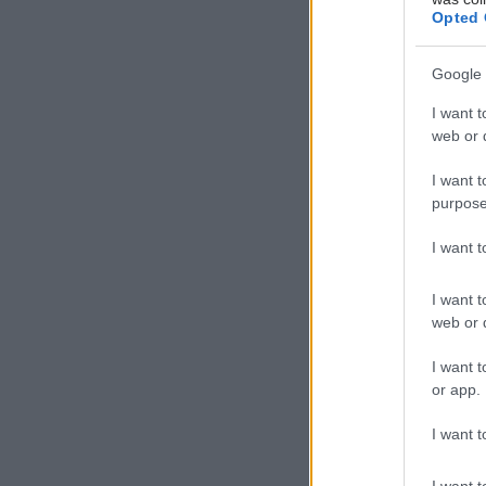
(Σύλλογος
Opted 
«Μαζί για
Διαβήτη) 
Google 
Σαμουηλίδ
I want t
web or d
I want t
purpose
Προσθ
I want 
Ειδήσεις 
I want t
Αδ. Γεωργι
web or d
είναι καιν
I want t
σοβαρών ε
or app.
Δίαιτα ve
I want t
χωρίς να μ
I want t