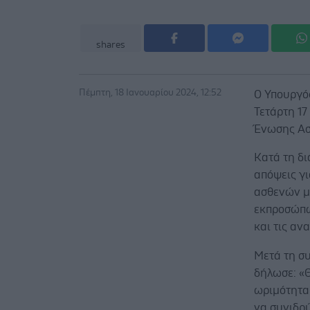
shares
Πέμπτη, 18 Ιανουαρίου 2024, 12:52
Ο Υπουργό
Τετάρτη 1
Ένωσης Ασ
Κατά τη δι
απόψεις γ
ασθενών μ
εκπροσώπω
και τις αν
Μετά τη σ
δήλωσε: «
ωριμότητα
να συνιδρ