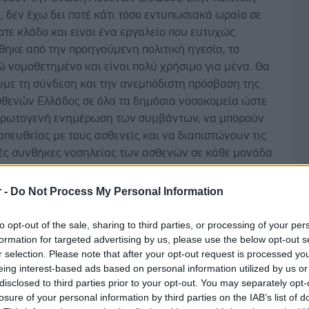
, δεν έχω δει ποτέ κάτι τόσο εντυπωσιακά ωραίο σε
τε κλάδο και είναι ένα εργαλείο που ευτυχώς
θηκε από την προηγούμενη πολιτική ηγεσία, το
 νομοθετημένο και είναι πολύ χρήσιμο για μένα. Θα
υμε τη σύνδεση και την ανεμπόδιστη πρόσβαση της
θενών Ελλάδος σε όλα τα δημόσια νοσοκομεία ώστε
πρωτογενή ενημέρωση των συμβάντων, να μπορούν
απευθείας με τους ασθενείς και να διαπιστώνουν τις
ές συνθήκες νοσηλείας των ασθενών σε κάθε μονάδα
ού Συστήματος Υγείας. Τους θεωρώ απολύτως
 μου συνεργάτες και θα συν-σχεδιάσουμε τα επόμενά
Δ
r -
Do Not Process My Personal Information
α ώστε να φτιάξουμε ένα Εθνικό Σύστημα Υγείας πιο
και πιο ασθενοκεντρικό».
to opt-out of the sale, sharing to third parties, or processing of your per
formation for targeted advertising by us, please use the below opt-out s
ς του Δ.Σ. Βάσω Ραφαέλα Βακουφτσή δήλωσε: «Τόσο
r selection. Please note that after your opt-out request is processed y
 ασθενείς όσο και οι πολίτες αντιλαμβανόμαστε και
eing interest-based ads based on personal information utilized by us or
disclosed to third parties prior to your opt-out. You may separately opt-
νναίες και άμεσες μεταρρυθμίσεις στο Εθνικό
losure of your personal information by third parties on the IAB’s list of
είας, που βρίσκεται σε κρίσιμο σημείο, για να είναι