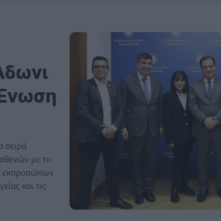
Άδωνι
 Ένωση
α σειρά
σθενών με το
ων εκπροσώπων
είας και τις