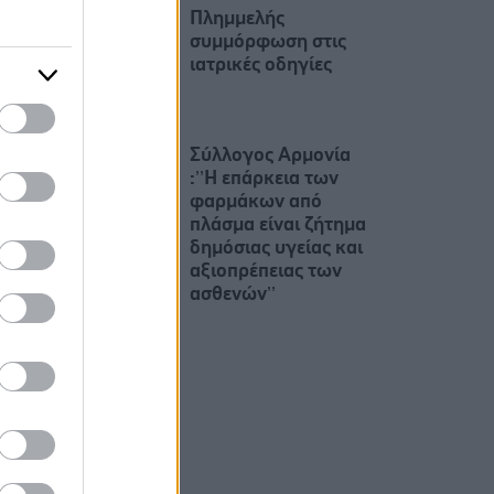
Πλημμελής
συμμόρφωση στις
ιατρικές οδηγίες
Σύλλογος Αρμονία
:’’Η επάρκεια των
φαρμάκων από
πλάσμα είναι ζήτημα
δημόσιας υγείας και
αξιοπρέπειας των
ασθενών’’