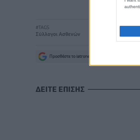
Ο FDA ενέ
authenti
#TAGS
Σύλλογοι Ασθενών
Προσθέστε το iatronet.gr στο Discover
s
ΔΕΙΤΕ ΕΠΙΣΗΣ