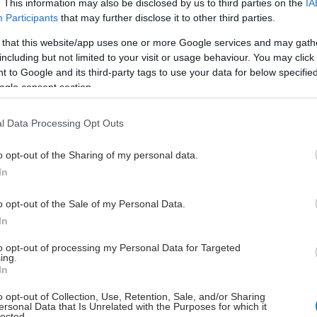
. This information may also be disclosed by us to third parties on the
IA
ι προσβάσιμο σε όλους. Οι Ενώσεις Ασθενών,
Participants
that may further disclose it to other third parties.
ας θεσμικό ρόλο με συμμετοχή στα κέντρα αποφάσεων
 that this website/app uses one or more Google services and may gath
με αυτό που μας αναλογεί, καταθέτοντας προτάσεις
including but not limited to your visit or usage behaviour. You may click 
και βελτίωσης του συστήματος, με άμεσο,
 to Google and its third-party tags to use your data for below specifi
σμο και μακροπρόθεσμο ορίζοντα, αξιολογώντας την
ogle consent section.
 και εφαρμογή τους».
l Data Processing Opt Outs
 Ασθενών Ελλάδας εκπροσώπησαν η Πρόεδρος του
 Ραφαέλα Βακουφτσή (Σύλλογος Ατόμων με Νόσο του
o opt-out of the Sharing of my personal data.
Ελκώδη Κολίτιδα Ελλάδας), η Α’ Αντιπρόεδρος Μέμη
In
Σύλλογος Σκελετικής Υγείας Πεταλούδα), η Β’
ρος Κατερίνα Κουτσογιάννη (Πανελλήνια Ομοσπονδία
o opt-out of the Sale of my Personal Data.
Ασθενών, Γονέων, Κηδεμόνων και φίλων παιδιών με
In
 νοσήματα ΡευΜΑζήν), η Γ΄ Αντιπρόεδρος Θεοφάνεια
to opt-out of processing my Personal Data for Targeted
 (Ένωση Γονέων Παιδιών και Νέων με Διαβήτη), ο
ing.
ς Νίκος Δέδες (Σύλλογος Οροθετικών Ελλάδος “Θετική
In
αθώς και τα Μέλη του Δ.Σ της Ένωσης Δημήτρης
o opt-out of Collection, Use, Retention, Sale, and/or Sharing
 (Ένωση Σπάνιων Ασθενών Ελλάδας), η Εύη Ορφανού
ersonal Data that Is Unrelated with the Purposes for which it
lected.