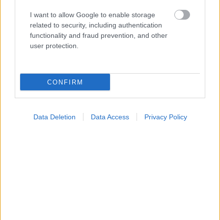
I want to allow Google to enable storage
related to security, including authentication
functionality and fraud prevention, and other
Για υγιή οστά προτιμότερο είναι το ποδόσφαιρο
user protection.
έναντι του περπατήματος [μελέτη]
CONFIRM
Data Deletion
Data Access
Privacy Policy
Πώς επηρεάζει τους μυς και τα οστά ένα συμπλήρωμα