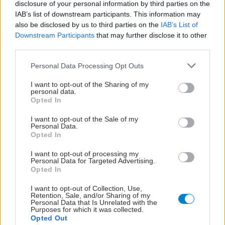
disclosure of your personal information by third parties on the
IAB’s list of downstream participants. This information may
also be disclosed by us to third parties on the
IAB’s List of
Downstream Participants
that may further disclose it to other
third parties.
Please note that this website/app uses one or more Google
Personal Data Processing Opt Outs
services and may gather and store information including but
not limited to your visit or usage behaviour. You may click to
I want to opt-out of the Sharing of my
personal data.
grant or deny consent to Google and its third-party tags to
Opted In
use your data for below specified purposes in below Google
consent section.
I want to opt-out of the Sale of my
Personal Data.
Opted In
I want to opt-out of processing my
Personal Data for Targeted Advertising.
Opted In
I want to opt-out of Collection, Use,
Retention, Sale, and/or Sharing of my
Personal Data that Is Unrelated with the
Purposes for which it was collected.
Opted Out