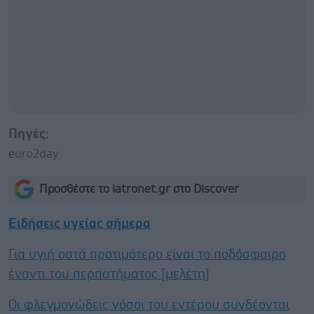
Πηγές:
euro2day
Προσθέστε το iatronet.gr στο Discover
Ειδήσεις υγείας σήμερα
Για υγιή οστά προτιμότερο είναι το ποδόσφαιρο
έναντι του περπατήματος [μελέτη]
Οι φλεγμονώδεις νόσοι του εντέρου συνδέονται