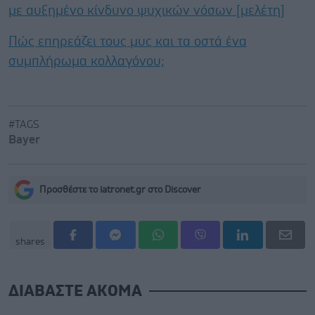
με αυξημένο κίνδυνο ψυχικών νόσων [μελέτη]
Πώς επηρεάζει τους μυς και τα οστά ένα
συμπλήρωμα κολλαγόνου;
#TAGS
Bayer
Προσθέστε το iatronet.gr στο Discover
shares
ΔΙΑΒΑΣΤΕ ΑΚΟΜΑ