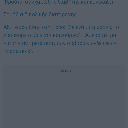
Φρούτα, σακχαρώδης διαβήτης και καλοκαίρι
Σημάδια διπολικής διαταραχής
Αδ. Γεωργιάδης στη Ρόδο: ''Σε ενάμιση χρόνο, το
νοσοκομείο θα είναι καινούργιο''- 'Αμεσα μέτρα
για την αντιμετώπιση των σοβαρών ελλείψεων
προσωπικού