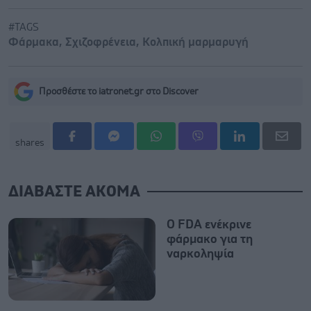
#TAGS
Φάρμακα
,
Σχιζοφρένεια
,
Κολπική μαρμαρυγή
Προσθέστε το iatronet.gr στο Discover
shares
ΔΙΑΒΑΣΤΕ ΑΚΟΜΑ
Ο FDA ενέκρινε
φάρμακο για τη
ναρκοληψία