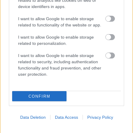
related to analytics like cookies on web or
Τραγανά και υγιεινά σνακ αντί για πατατάκια
device identifiers in apps.
I want to allow Google to enable storage
related to functionality of the website or app.
I want to allow Google to enable storage
related to personalization.
I want to allow Google to enable storage
related to security, including authentication
functionality and fraud prevention, and other
user protection.
CONFIRM
Νέο φάρμακο για την παχυσαρκία: Σημαντική
απώλεια βάρους με μία ένεση Mazdutide την
εβδομάδα
Data Deletion
Data Access
Privacy Policy