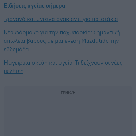
Ειδήσεις υγείας σήμερα
Τραγανά και υγιεινά σνακ αντί για πατατάκια
Νέο φάρμακο για την παχυσαρκία: Σημαντική
απώλεια βάρους με μία ένεση Mazdutide την
εβδομάδα
Μαγειρικά σκεύη και υγεία: Τι δείχνουν οι νέες
μελέτες