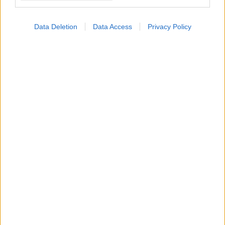
Γιατί πρέπει να
Data Deletion
Data Access
Privacy Policy
χειρουργηθούν οι κιρσοί
στα πόδια μου;
ΔΕΙΤΕ ΕΠΙΣΗΣ