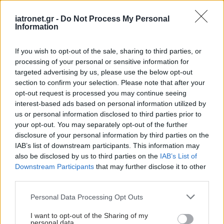
Ειδήσεις υγείας σήμερα
iatronet.gr -
Do Not Process My Personal
Information
Λιποθυμία: τι μπορεί να κρύβεται πίσω από ένα
If you wish to opt-out of the sale, sharing to third parties, or
φαινομενικά "αθώο" επεισόδιο
processing of your personal or sensitive information for
targeted advertising by us, please use the below opt-out
Η ινδική Gland Pharma ξεπέρασε τις προβλέψεις
section to confirm your selection. Please note that after your
για τριμηνιαία κέρδη, λόγω ισχυρών πωλήσεων
opt-out request is processed you may continue seeing
σε Ευρώπη και ΗΠΑ
interest-based ads based on personal information utilized by
us or personal information disclosed to third parties prior to
Τα μικροπλαστικά στις συσκευασίες τροφίμων
your opt-out. You may separately opt-out of the further
disclosure of your personal information by third parties on the
αυξάνουν τον κίνδυνο για λιπώδη νόσο του
IAB’s list of downstream participants. This information may
ήπατος
also be disclosed by us to third parties on the
IAB’s List of
Downstream Participants
that may further disclose it to other
third parties.
Please note that this website/app uses one or more Google
Personal Data Processing Opt Outs
#TAGS
services and may gather and store information including but
Ευρυαγγεία
,
Κιρσοί
not limited to your visit or usage behaviour. You may click to
I want to opt-out of the Sharing of my
personal data.