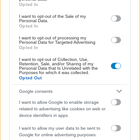
grant or deny consent to Google and its third-party tags to
Opted In
use your data for below specified purposes in below Google
Προσθέστε το iatronet.gr στο Discover
consent section.
I want to opt-out of the Sale of my
Personal Data.
Opted In
shares
I want to opt-out of processing my
Personal Data for Targeted Advertising.
Opted In
ΔΙΑΒΑΣΤΕ ΑΚΟΜΑ
I want to opt-out of Collection, Use,
Retention, Sale, and/or Sharing of my
Personal Data that Is Unrelated with the
Σκληροθεραπεία: Μια
Purposes for which it was collected.
Opted Out
αξιόπιστη λύση για την
εξάλειψη των
Google consents
ευρυαγγειών
I want to allow Google to enable storage
related to advertising like cookies on web or
device identifiers in apps.
Ευρυαγγείες και κιρσοί:
Θεραπευτική
I want to allow my user data to be sent to
αντιμετώπιση
Google for online advertising purposes.