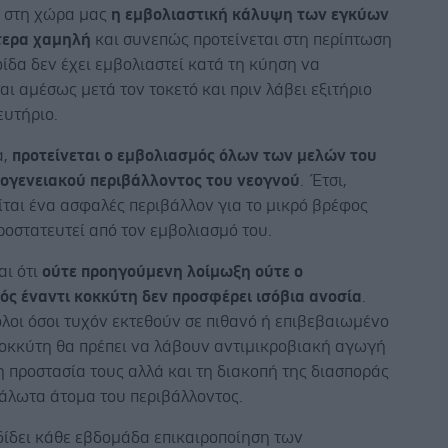
 στη χώρα μας
η εμβολιαστική κάλυψη των εγκύων
ίτερα χαμηλή
και συνεπώς προτείνεται στη περίπτωση
ίδα δεν έχει εμβολιαστεί κατά τη κύηση να
αι αμέσως μετά τον τοκετό και πριν λάβει εξιτήριο
ευτήριο.
α,
προτείνεται ο εμβολιασμός όλων των μελών του
κογενειακού περιβάλλοντος του νεογνού
. Έτσι,
ται ένα ασφαλές περιβάλλον για το μικρό βρέφος
ροστατευτεί από τον εμβολιασμό του.
αι ότι
ούτε προηγούμενη λοίμωξη ούτε ο
ός έναντι κοκκύτη δεν προσφέρει ισόβια ανοσία
.
λοι όσοι τυχόν εκτεθούν σε πιθανό ή επιβεβαιωμένο
οκκύτη θα πρέπει να λάβουν αντιμικροβιακή αγωγή
η προστασία τους αλλά και τη διακοπή της διασποράς
υάλωτα άτομα του περιβάλλοντος.
δίδει κάθε εβδομάδα επικαιροποίηση των