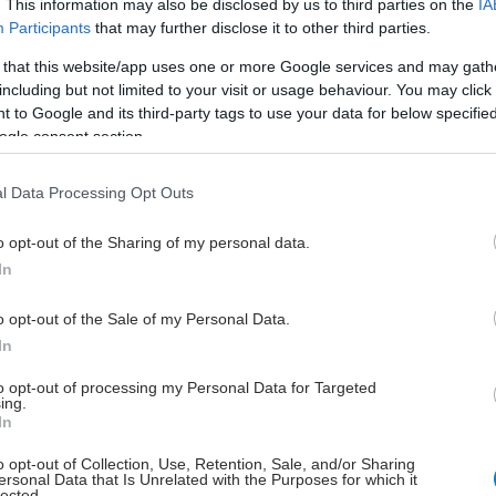
. This information may also be disclosed by us to third parties on the
IA
βολιασμένοι (με μια μόνο δόση).
Participants
that may further disclose it to other third parties.
 that this website/app uses one or more Google services and may gath
ματα
including but not limited to your visit or usage behaviour. You may click 
 to Google and its third-party tags to use your data for below specifi
οροεπιδημιολογική μελέτη (2020 - 2021) στη χώρα
ogle consent section.
 ότι
η ανοσία έναντι της ιλαράς είναι ικανοποιητική
% είχαν αντισώματα έναντι ιλαράς
.
l Data Processing Opt Outs
ν χαμηλότερη στα παιδιά και τους νεαρούς ενήλικες
o opt-out of the Sharing of my personal data.
και σε περιφερειακές ενότητες που είχαν αυξημένη
In
κρουσμάτων στη πρόσφατη επιδημία του 2017-2018
κριμένα στη Δυτική Ελλάδα και στην Ανατολική
o opt-out of the Sale of my Personal Data.
 και Θράκη
.
In
είναι να τονιστεί ότι κρούσματα ιλαράς εκδηλώθηκαν
to opt-out of processing my Personal Data for Targeted
γγελματίες υγείας που εκτέθηκαν σε ασθενείς.
ing.
In
ΔΥ, στο πλαίσιο αντιμετώπισης της έξαρσης
o opt-out of Collection, Use, Retention, Sale, and/or Sharing
ν ιλαράς,
συστήνει την άμεση ενημέρωση του
ersonal Data that Is Unrelated with the Purposes for which it
lected.