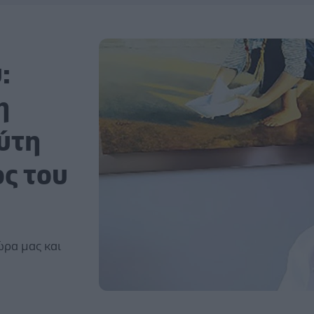
:
η
ύτη
ος του
ρα μας και