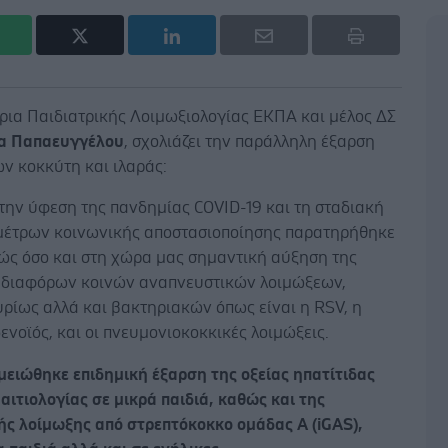
ρια Παιδιατρικής Λοιμωξιολογίας ΕΚΠΑ και μέλος ΔΣ
α Παπαευγγέλου
, σχολιάζει την παράλληλη έξαρση
ν κοκκύτη και ιλαράς:
την ύφεση της πανδημίας COVID-19 και τη σταδιακή
μέτρων κοινωνικής αποστασιοποίησης παρατηρήθηκε
νώς όσο και στη χώρα μας σημαντική αύξηση της
 διαφόρων κοινών αναπνευστικών λοιμώξεων,
ρίως αλλά και βακτηριακών όπως είναι η RSV, η
δενοϊός, και οι πνευμονιοκοκκικές λοιμώξεις.
μειώθηκε επιδημική έξαρση της οξείας ηπατίτιδας
ιτιολογίας σε μικρά παιδιά, καθώς και της
κής λοίμωξης από στρεπτόκοκκο ομάδας Α (iGAS),