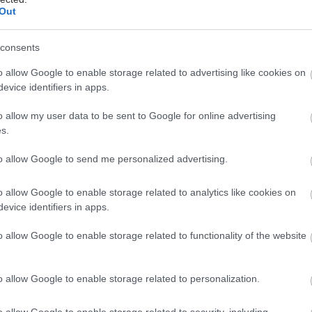
 ώστε να συμπληρωθεί ο εμβολιασμός με δεύτερη
Out
λίου σύμφωνα με το Εθνικό Πρόγραμμα
ού (ΕΠΕ)
.
consents
o allow Google to enable storage related to advertising like cookies on
evice identifiers in apps.
ότι
αν κάποιος ενήλικας που γεννήθηκε μετά το 1970
o allow my user data to be sent to Google for online advertising
s.
ει αν έχει ολοκληρώσει τον εμβολιασμό του με δύο
ντι ιλαράς με το εμβόλιο MMR, τότε θα πρέπει να
to allow Google to send me personalized advertising.
ανεμβολίαστος και να εμβολιαστεί άμεσα
, ιδιαίτερα
αι για επαγγελματία Υγείας.
o allow Google to enable storage related to analytics like cookies on
evice identifiers in apps.
εσα θα πρέπει να ελέγξουν την εμβολιαστική τους
οι πρόκειται να ταξιδέψουν εκτός Ελλάδος,
λόγω της
o allow Google to enable storage related to functionality of the website
 έξαρσης ιλαράς. Τέλος, ο ΕΟΔΥ με τις Κινητές
είας (ΚΟΜΥ) και σε συνεργασία με άλλους φορείς
o allow Google to enable storage related to personalization.
 δράσεις ενημέρωσης και μαζικού εμβολιασμού σε
με χαμηλή εμβολιαστική κάλυψη.
o allow Google to enable storage related to security, including