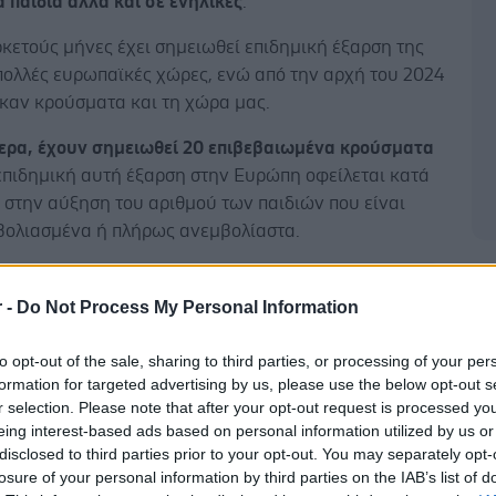
 παιδιά αλλά και σε ενήλικες
.
κετούς μήνες έχει σημειωθεί επιδημική έξαρση της
πολλές ευρωπαϊκές χώρες, ενώ από την αρχή του 2024
καν κρούσματα και τη χώρα μας.
ερα, έχουν σημειωθεί 20 επιβεβαιωμένα κρούσματα
 επιδημική αυτή έξαρση στην Ευρώπη οφείλεται κατά
 στην αύξηση του αριθμού των παιδιών που είναι
βολιασμένα ή πλήρως ανεμβολίαστα.
Δ
r -
Do Not Process My Personal Information
τό ότι
η πρόσφατη πανδημία είχε σαν αποτέλεσμα
to opt-out of the sale, sharing to third parties, or processing of your per
ιδιά να "χάσουν" δόσεις εμβολίων
. Αξιοσημείωτο
formation for targeted advertising by us, please use the below opt-out s
r selection. Please note that after your opt-out request is processed y
στη χώρα μας μέχρι στιγμής δεν έχουν σημειωθεί
eing interest-based ads based on personal information utilized by us or
 σε ανεμβολίαστα παιδιά καθώς τα κρούσματα στη
disclosed to third parties prior to your opt-out. You may separately opt-
κή τους πλειοψηφία αφορούν σε άτομα ελληνικής
losure of your personal information by third parties on the IAB’s list of
ηλικίας 45 - 64 ετών που είναι είτε ανεμβολίαστοι ή