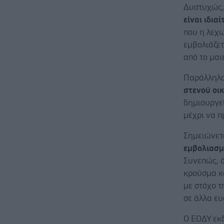
Δυστυχώς,
είναι ιδια
που η λεχω
εμβολιάζετ
από το μαι
Παράλληλ
στενού οι
δημιουργεί
μέχρι να π
Σημειώνετ
εμβολιασμ
Συνεπώς, ό
κρούσμα κ
με στόχο τ
σε άλλα ε
Ο ΕΟΔΥ εκ