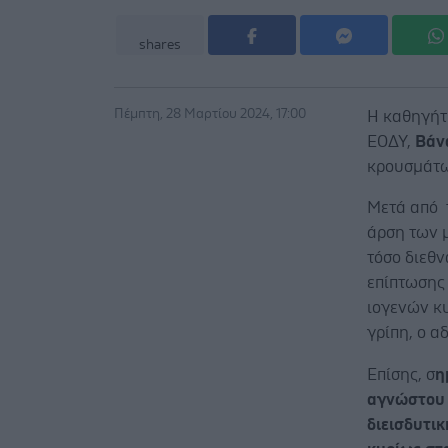
shares
Πέμπτη, 28 Μαρτίου 2024, 17:00
Η καθηγήτ
ΕΟΔΥ,
Βάν
κρουσμάτω
Μετά από 
άρση των 
τόσο διεθ
επίπτωσης
ιογενών κυ
γρίπη, ο α
Επίσης, σ
η
αγνώστου α
διεισδυτι