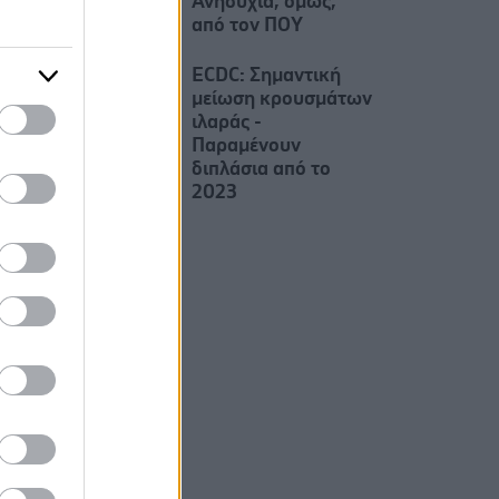
Ανησυχία, όμως,
από τον ΠΟΥ
ECDC: Σημαντική
μείωση κρουσμάτων
ιλαράς -
Παραμένουν
διπλάσια από το
2023