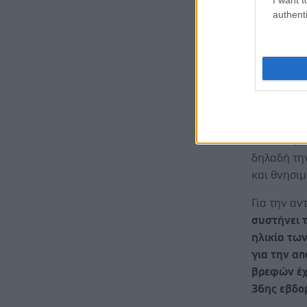
authenti
Κοκκύτ
Ταυτόχρον
αύξηση κρ
είχαν δηλ
μέχρι 14.
περισσότε
Μάλιστα, 1
δηλαδή τη
και θνησιμ
Για την αν
συστήνει 
ηλικία τω
για την α
βρεφών έχ
36ης εβδο