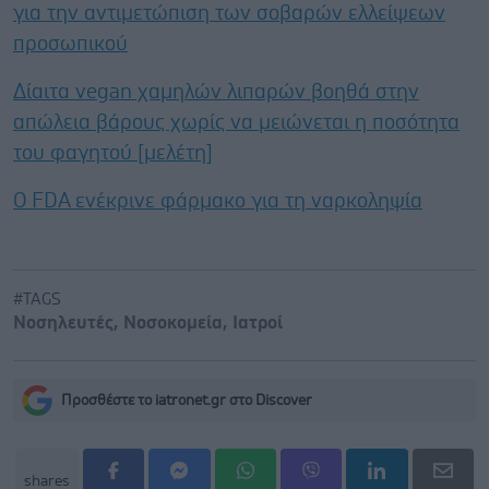
για την αντιμετώπιση των σοβαρών ελλείψεων
προσωπικού
Δίαιτα vegan χαμηλών λιπαρών βοηθά στην
απώλεια βάρους χωρίς να μειώνεται η ποσότητα
του φαγητού [μελέτη]
Ο FDA ενέκρινε φάρμακο για τη ναρκοληψία
#TAGS
Νοσηλευτές
,
Νοσοκομεία
,
Ιατροί
Προσθέστε το iatronet.gr στο Discover
shares