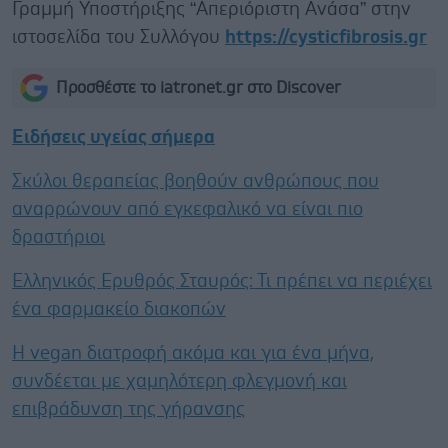
Γραμμή Υποστήριξης “Απεριόριστη Ανάσα” στην
ιστοσελίδα του Συλλόγου
https
://
cysticfibrosis
.
gr
Προσθέστε το iatronet.gr στο Discover
Ειδήσεις υγείας σήμερα
Σκύλοι θεραπείας βοηθούν ανθρώπους που
αναρρώνουν από εγκεφαλικό να είναι πιο
δραστήριοι
Ελληνικός Ερυθρός Σταυρός: Τι πρέπει να περιέχει
ένα φαρμακείο διακοπών
Η vegan διατροφή ακόμα και για ένα μήνα,
συνδέεται με χαμηλότερη φλεγμονή και
επιβράδυνση της γήρανσης