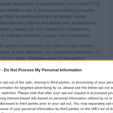
ίνωση προκαλείται από μεταλλάξεις στο γονίδιο CFTR,
ίναι υπεύθυνο για τη λειτουργία καναλιών χλωρίου
α. Όταν το γονίδιο αυτό δεν λειτουργεί σωστά,
 παχύρρευστη βλέννα που φράζει τους αεραγωγούς,
φόρους πόρους και τους πόρους του παγκρέατος,
ας σοβαρές επιπλοκές, κυρίως στους πνεύμονες.
ία χρόνια, η κατάσταση των ασθενών έχει αλλάξει
χάρη σε νέες θεραπείες που στοχεύουν απευθείας τη
ιτία της νόσου. Φάρμακα όπως τα Elexacaftor,
 και Ivacaftor βελτιώνουν τη λειτουργία της
Δ
r -
Do Not Process My Personal Information
ικής πρωτεΐνης CFTR, μειώνοντας σημαντικά τις
 της νόσου.
to opt-out of the sale, sharing to third parties, or processing of your per
formation for targeted advertising by us, please use the below opt-out s
σματα της μελέτης δείχνουν ότι ο συνολικός αριθμός
r selection. Please note that after your opt-out request is processed y
ν αυξήθηκε από 33.916 το 2014 σε 41.397 το 2024.
eing interest-based ads based on personal information utilized by us or
μός των παιδιών παρέμεινε σχεδόν σταθερός, ο
disclosed to third parties prior to your opt-out. You may separately opt-
ων ενηλίκων αυξήθηκε κατά 45%, από 17.266 σε
losure of your personal information by third parties on the IAB’s list of
μα. Οι ενήλικες πλέον αποτελούν περισσότερο από το