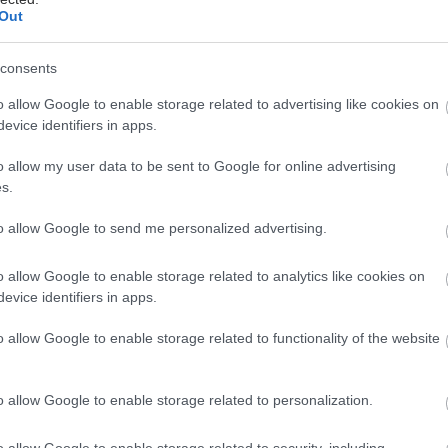
Out
iratory Medicine
consents
έστε το iatronet.gr στο Discover
o allow Google to enable storage related to advertising like cookies on
evice identifiers in apps.
υγείας σήμερα
o allow my user data to be sent to Google for online advertising
ι υγιεινά σνακ αντί για πατατάκια
s.
κο για την παχυσαρκία: Σημαντική απώλεια βάρους
to allow Google to send me personalized advertising.
εση Mazdutide την εβδομάδα
o allow Google to enable storage related to analytics like cookies on
σκεύη και υγεία: Τι δείχνουν οι νέες μελέτες
evice identifiers in apps.
o allow Google to enable storage related to functionality of the website
o allow Google to enable storage related to personalization.
o allow Google to enable storage related to security, including