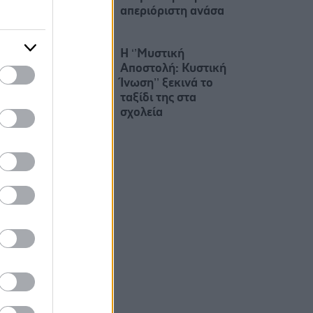
απεριόριστη ανάσα
Η ‘’Μυστική
Αποστολή: Κυστική
Ίνωση’’ ξεκινά το
ταξίδι της στα
σχολεία