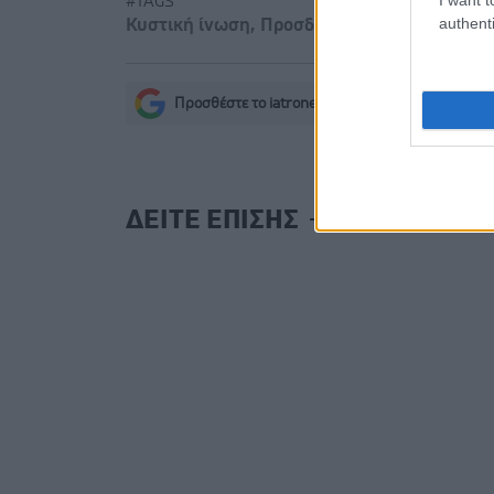
#TAGS
authenti
Κυστική ίνωση
,
Προσδόκιμο ζωής
Προσθέστε το iatronet.gr στο Discover
s
ΔΕΙΤΕ ΕΠΙΣΗΣ