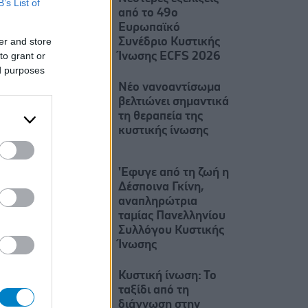
B’s List of
από το 49ο
Ευρωπαϊκό
er and store
Συνέδριο Κυστικής
to grant or
Ίνωσης ECFS 2026
ed purposes
Νέο νανοαντίσωμα
βελτιώνει σημαντικά
τη θεραπεία της
κυστικής ίνωσης
'Εφυγε από τη ζωή η
Δέσποινα Γκίνη,
αναπληρώτρια
ταμίας Πανελληνίου
Συλλόγου Κυστικής
Ίνωσης
Κυστική ίνωση: Το
ταξίδι από τη
διάγνωση στην