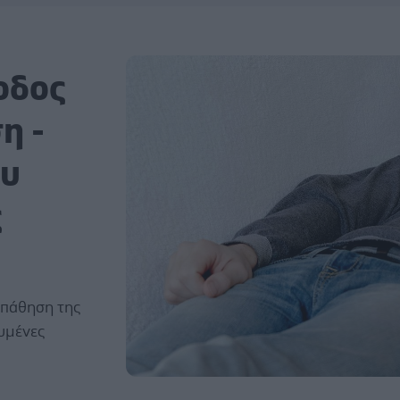
οδος
η -
ου
ς
 πάθηση της
υμένες