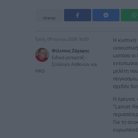
shares
Τρίτη, 09 Ιουνίου 2026, 16:00
Η κυστική
ινοκυστική
Φίλιππος Ζάχαρης
ωστόσο οι 
Ειδικά ρεπορτάζ -
εντυπωσια
Σύλλογοι Ασθενών και
μελέτη πο
ΜΚΟ
παγκοσμίω
σχεδόν διπ
Η έρευνα, 
"Lancet Re
περισσότερ
Για τη συγ
ευρωπαϊκέ