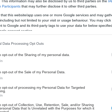
. This information may also be disclosed by us to third parties on the
IA
υνολικού πληθυσμού των ασθενών.
Participants
that may further disclose it to other third parties.
 that this website/app uses one or more Google services and may gath
including but not limited to your visit or usage behaviour. You may click 
 to Google and its third-party tags to use your data for below specifi
ogle consent section.
εντυπωσιακή είναι η αύξηση των ασθενών ηλικίας
0 ετών, γεγονός που αντανακλά τη σημαντική μείωση
l Data Processing Opt Outs
ότητας. Ενώ πριν από μερικές δεκαετίες το
ο ζωής πολλών ασθενών ήταν περίπου 20 χρόνια,
o opt-out of the Sharing of my personal data.
 νεογνά που γεννιούνται με κυστική ίνωση μπορούν
In
ουν μέσο προσδόκιμο ζωής που πλησιάζει τα 70
o opt-out of the Sale of my Personal Data.
In
ές καταλήγουν ότι η κυστική ίνωση μετατρέπεται
to opt-out of processing my Personal Data for Targeted
μια νόσο με περιορισμένο προσδόκιμο επιβίωσης σε
ing.
 πάθηση της ενήλικης ζωής, χάρη στις σύγχρονες
In
ς θεραπείες που έχουν αλλάξει ριζικά την πορεία της
o opt-out of Collection, Use, Retention, Sale, and/or Sharing
ersonal Data that Is Unrelated with the Purposes for which it
lected.