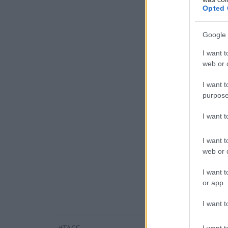
Opted 
Πηγές:
Lancet Resp
Google 
Προσθ
I want t
web or d
Ειδήσεις 
I want t
Τραγανά κα
purpose
Νέο φάρμα
I want 
με μία έν
I want t
Μαγειρικά 
web or d
I want t
or app.
I want t
I want t