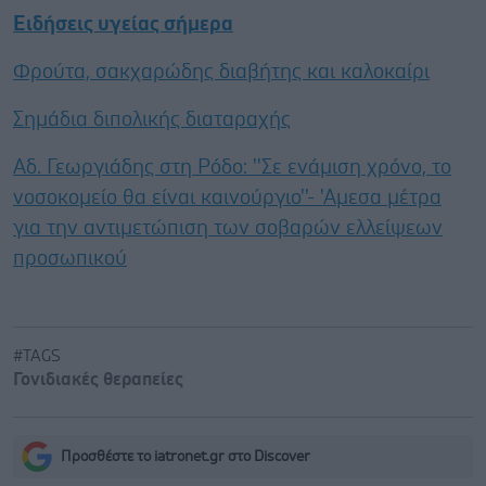
Ειδήσεις υγείας σήμερα
Φρούτα, σακχαρώδης διαβήτης και καλοκαίρι
Σημάδια διπολικής διαταραχής
Αδ. Γεωργιάδης στη Ρόδο: ''Σε ενάμιση χρόνο, το
νοσοκομείο θα είναι καινούργιο''- 'Αμεσα μέτρα
για την αντιμετώπιση των σοβαρών ελλείψεων
προσωπικού
#TAGS
Γονιδιακές θεραπείες
Προσθέστε το iatronet.gr στο Discover