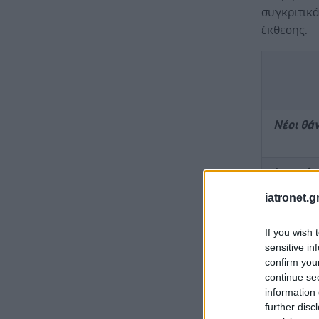
συγκριτικά
έκθεσης.
Νέοι θά
Διασωλη
iatronet.g
Νέες νο
If you wish 
sensitive in
Εισα
confirm you
ασθε
continue se
information 
Νέες νο
further disc