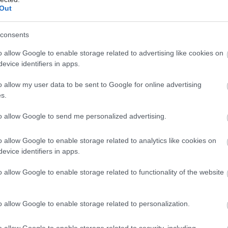
Out
έστε το iatronet.gr στο Discover
consents
υγείας σήμερα
o allow Google to enable storage related to advertising like cookies on
evice identifiers in apps.
κο για την παχυσαρκία: Σημαντική απώλεια βάρους
εση Mazdutide την εβδομάδα
o allow my user data to be sent to Google for online advertising
s.
σκεύη και υγεία: Τι δείχνουν οι νέες μελέτες
to allow Google to send me personalized advertising.
ακχαρώδης διαβήτης και καλοκαίρι
o allow Google to enable storage related to analytics like cookies on
evice identifiers in apps.
o allow Google to enable storage related to functionality of the website
o allow Google to enable storage related to personalization.
o allow Google to enable storage related to security, including