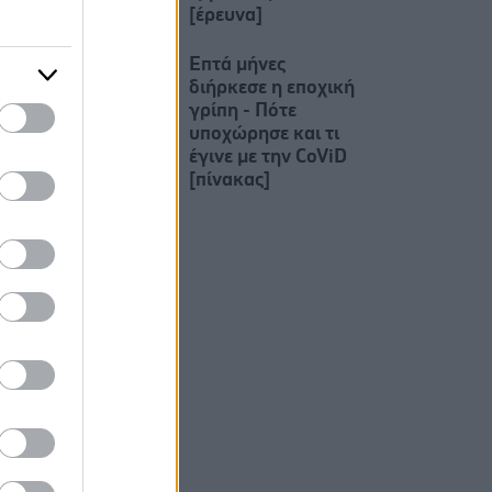
[έρευνα]
Επτά μήνες
διήρκεσε η εποχική
γρίπη - Πότε
υποχώρησε και τι
έγινε με την CoViD
[πίνακας]