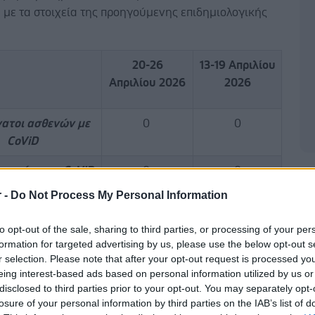
 με τα στοιχεία της προηγούμενης επιδημιολογικής
20-26
13-19 Απριλίου
Απριλίου 2026
2026
νατοι ασθενών με
0
0
CoViD
νωμένοι με CoViD
0
0
Δ
r -
Do Not Process My Personal Information
σηλείες ασθενών
22
33
με CoViD
to opt-out of the sale, sharing to third parties, or processing of your per
formation for targeted advertising by us, please use the below opt-out s
γωγές σε ΜΕΘ
0
0
r selection. Please note that after your opt-out request is processed y
νών με γρίπη
eing interest-based ads based on personal information utilized by us or
disclosed to third parties prior to your opt-out. You may separately opt-
σηλείες ασθενών
14
41
losure of your personal information by third parties on the IAB’s list of
με γρίπη