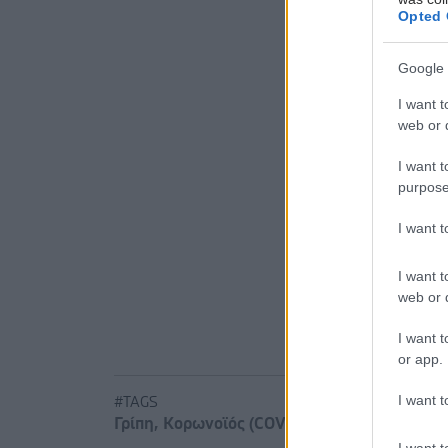
Opted 
Προσθ
Google 
Ειδήσεις 
I want t
web or d
Νέο φάρμα
με μία έν
I want t
purpose
Μαγειρικά 
I want 
Φρούτα, σ
I want t
web or d
I want t
or app.
I want t
#TAGS
Γρίπη
,
Κορωνοϊός (COVID-19)
I want t