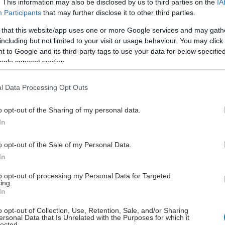
. This information may also be disclosed by us to third parties on the
IA
Participants
that may further disclose it to other third parties.
ασθενών με γρίπη
0
1
 that this website/app uses one or more Google services and may gath
including but not limited to your visit or usage behaviour. You may click 
 to Google and its third-party tags to use your data for below specifi
α
ogle consent section.
ρά το ιικό φορτίο στα λύματα σε CoViD και γρίπη, η
 και αυτή την φορά πτωτική σε όλη την Επικράτεια.
l Data Processing Opt Outs
o opt-out of the Sharing of my personal data.
In
ι πάντως τα
άτομα που πληρούν τις προϋποθέσεις για
o opt-out of the Sale of my Personal Data.
ό, ιδιαίτερα εκείνοι που διατρέχουν υψηλότερο
In
βαρών εκβάσεων (ηλικιωμένοι και άτομα με
to opt-out of processing my Personal Data for Targeted
α νοσήματα),
να εμβολιάζονται για τα δύο νοσήματα
.
ing.
In
ι επίσης η εφαρμογή προστατευτικών μέτρων, που
o opt-out of Collection, Use, Retention, Sale, and/or Sharing
νουν αναπνευστική υγιεινή,
συχνό πλύσιμο των
ersonal Data that Is Unrelated with the Purposes for which it
ι καλό αερισμό των χώρων.
lected.