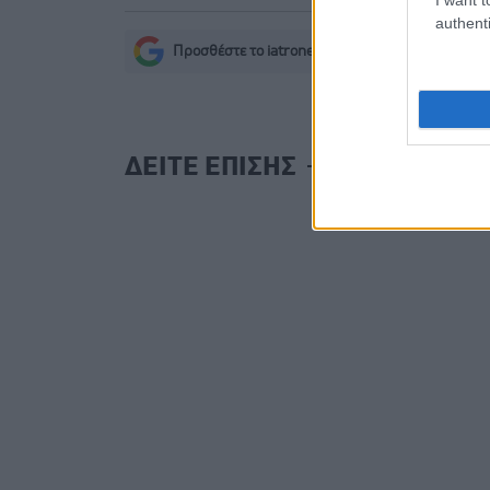
authenti
Προσθέστε το iatronet.gr στο Discover
s
ΔΕΙΤΕ ΕΠΙΣΗΣ