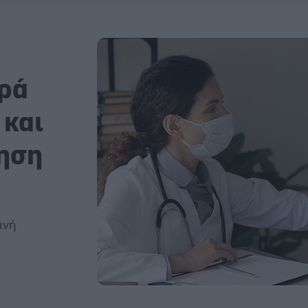
ρά
 και
ξηση
ινή