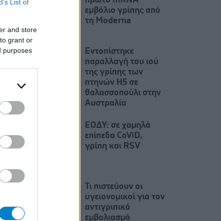
πρώτο mRNA
B’s List of
εμβόλιο γρίπης από
τη Moderna
er and store
to grant or
ed purposes
Εντοπίστηκε
παραλλαγή του ιού
της γρίπης των
πτηνών H5 σε
θαλασσοπούλι στην
Αυστραλία
ΕΟΔΥ: σε χαμηλά
επίπεδα CoViD,
γρίπη και RSV
Τι πιστεύουν οι
υγειονομικοί για τον
αντιγριπικό
εμβολιασμό