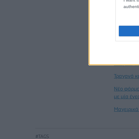
μυελώματος
authenti
ανάπτυξη 
Προσθ
Ειδήσεις 
Τραγανά κα
Νέο φάρμα
με μία έν
Μαγειρικά 
#TAGS