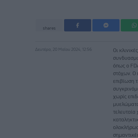
shares
Δευτέρα, 20 Μαΐου 2024, 12:56
Οι κλινικέ
συνδυασμώ
όπως ο FDA
στόχων. Ο 
επιβίωση 
συγκρινόμ
χωρίς επιδ
μυελώματο
τελευταία
καταληκτικ
ολοκλήρωσ
σημαντικέ