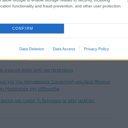
 και πιθανότατα θα θέσει βάσεις ακόμα και για την
cation functionality and fraud prevention, and other user protection.
νέων θεραπειών και για άλλες μορφές καρκίνου.
CONFIRM
έστε το iatronet.gr στο Discover
Data Deletion
Data Access
Privacy Policy
υγείας σήμερα
ι υγιεινά σνακ αντί για πατατάκια
κο για την παχυσαρκία: Σημαντική απώλεια βάρους
εση Mazdutide την εβδομάδα
σκεύη και υγεία: Τι δείχνουν οι νέες μελέτες