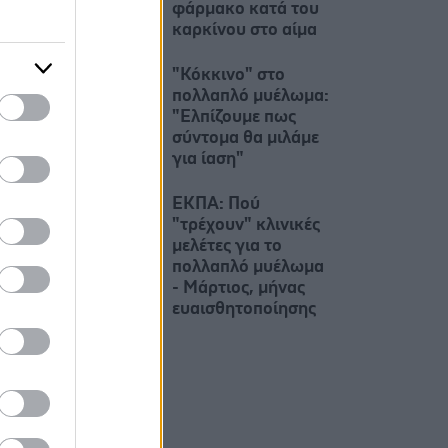
φάρμακο κατά του
καρκίνου στο αίμα
"Κόκκινο" στο
πολλαπλό μυέλωμα:
"Ελπίζουμε πως
σύντομα θα μιλάμε
για ίαση"
ΕΚΠΑ: Πού
"τρέχουν" κλινικές
μελέτες για το
πολλαπλό μυέλωμα
- Μάρτιος, μήνας
ευαισθητοποίησης