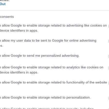
Out
κής Σχολής του ΕΚΠΑ (Καθηγητής Θάνος Δημόπουλος,
 Ευάγγελος Τέρπος) σε συνεργασία με τη Μονάδα
τρίας Ροής του Τμήματος Βιολογίας του ΕΚΠΑ
consents
ια Ουρανία Τσιτσιλώνη).
o allow Google to enable storage related to advertising like cookies on
evice identifiers in apps.
 της Συμβουλευτικής Επιτροπής του FDA για την
ης MRD ως πρώιμο καταληκτικό σημείο των κλινικών
o allow my user data to be sent to Google for online advertising
ε πολλαπλούν μυέλωμα βασίστηκε πάνω σε ισχυρά
s.
ά αποτελέσματα από μεγάλης κλίμακας και υψηλής
to allow Google to send me personalized advertising.
 αναλύσεις και μετα-αναλύσεις που δημοσιεύτηκαν σε
ιοδικά υψηλού κύρους. Πρόκειται για μια σημαντική
o allow Google to enable storage related to analytics like cookies on
αθώς ανοίγει το δρόμο για ταχύτερη πρόσβαση σε νέες
evice identifiers in apps.
εσματικές θεραπείες για ασθενείς με πολλαπλούν
καθώς η υιοθέτηση της ελάχιστης υπολειπόμενης
o allow Google to enable storage related to functionality of the website
κύριο καταληκτικό σημείο των κλινικών μελετών
ι να μειώσει σημαντικά το χρόνο από το έναυσμα
o allow Google to enable storage related to personalization.
 ανάλυση των αποτελεσμάτων μιας μελέτης. Ως εκ
οτελεί ορόσημο στον τομέα του πολλαπλού
o allow Google to enable storage related to security, including