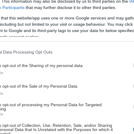
μός της ελάχιστης υπολειπόμενης νόσου απαιτεί
. This information may also be disclosed by us to third parties on the
IA
Participants
that may further disclose it to other third parties.
 ευαίσθητες εργαστηριακές μεθόδους. Ο έλεγχος
ρεί να βοηθήσει στον προγραμματισμό και την
 that this website/app uses one or more Google services and may gath
 της θεραπείας. Η αρνητική εξέταση για ελάχιστη
including but not limited to your visit or usage behaviour. You may click 
νη νόσο, σημαίνει ότι ο ασθενής έχει πετύχει πολύ
 to Google and its third-party tags to use your data for below specifi
ogle consent section.
ανταπόκριση. Εάν η αρνητική εξέταση για MRD γίνει
αδή ανευρίσκονται εκ νέου ελάχιστα καρκινικά
l Data Processing Opt Outs
αυτό είναι προάγγελος υποτροπής της νόσου. Δηλαδή,
ι ένας αξιόλογος δείκτης για την πρόγνωση των
o opt-out of the Sharing of my personal data.
ι χρησιμοποιείται κυρίως για αιματολογικές
In
ς, όπως το πολλαπλούν μυέλωμα.
o opt-out of the Sale of my Personal Data.
 περισσότερο από μία δεκαετία επίμονης έρευνας από
In
ερευνητικές ομάδες που ασχολούνται με το
ν μυέλωμα για να εξαχθούν ασφαλή συμπεράσματα
to opt-out of processing my Personal Data for Targeted
ing.
ία της ελάχιστης υπολειπόμενης νόσου στο
In
ν μυέλωμα. Ένα από αυτά τα κέντρα με
ακή και συστηματική έρευνα είναι η Μονάδα
o opt-out of Collection, Use, Retention, Sale, and/or Sharing
ersonal Data that Is Unrelated with the Purposes for which it
υτταρικών Δυσκρασιών της Θεραπευτικής Κλινικής
lected.