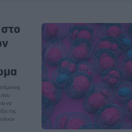
 στο
ών
ωμα
 επίμονης
 που
ια να
ξία της
απλούν