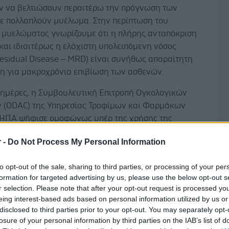
ν να βελτιώσουν περαιτέρω την πρόγνωση των
ε πολλαπλούν μυέλωμα. Στην περίπτωση του
 μυελώματος γνωρίζουμε ότι η πλήρης ανταπόκριση
και ιδιαιτέρως η ελάχιστη υπολειπόμενη νόσος
esidual Disease – MRD) είναι συνήθως απαραίτητη
η για μακροχρόνια επιβίωση των ασθενών.
ς ημέρες, η Συμβουλευτική Επιτροπή Ογκολογικών
(ODAC) της Υπηρεσίας Τροφίμων και Φαρμάκων
 ΗΠΑ ψήφισε ομοφώνως υπέρ της χρήσης της
 υπολειπόμενης νόσου (MRD) ως έγκυρο πρώιμο
r -
Do Not Process My Personal Information
κό σημείο για την επιταχυνόμενη έγκριση θεραπειών
Δ
νται σε κλινικές δοκιμές στο πολλαπλούν μυέλωμα.
to opt-out of the sale, sharing to third parties, or processing of your per
formation for targeted advertising by us, please use the below opt-out s
 υπολειπόμενη νόσος (Minimal Residual Disease –
r selection. Please note that after your opt-out request is processed y
 ένας βιοδείκτης που χρησιμοποιείται για να
eing interest-based ads based on personal information utilized by us or
ι έναν πολύ μικρό αριθμό καρκινικών κυττάρων που
disclosed to third parties prior to your opt-out. You may separately opt-
 στο σώμα κατά τη διάρκεια ή μετά τη θεραπεία. Ο
losure of your personal information by third parties on the IAB’s list of