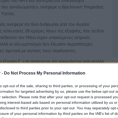
ήρια του NHS και διενεργείται αλληλουχία
 του γονιδιώματος», ανέφερε η Βρετανική Υπηρεσίας
 Υγείας.
μός ανέφερε ότι δύο άνθρωποι από την Αγγλία
ς τελευταίες 28 ημέρες λόγω της έξαρσης. Και τα δύο
πέθαναν τον Μάιο είχαν υποκείμενες ιατρικές
αλλά οι αξιωματούχοι δεν έδωσαν περισσότερες
ες σχετικά με αυτούς τους παράγοντες.
 έξαρση E. coli πιστεύεται ότι προκαλείται από φύλλα
Δ
ε σάντουιτς σούπερ μάρκετ. Αρκετοί παρασκευαστές
r -
Do Not Process My Personal Information
έχουν αφαιρέσει ύποπτα προϊόντα από τα ράφια τους
ικό μέτρο.
to opt-out of the sale, sharing to third parties, or processing of your per
formation for targeted advertising by us, please use the below opt-out s
r selection. Please note that after your opt-out request is processed y
eing interest-based ads based on personal information utilized by us or
disclosed to third parties prior to your opt-out. You may separately opt-
hitby, της Βρετανικής Υπηρεσίας Ασφάλειας Υγείας,
losure of your personal information by third parties on the IAB’s list of
ι ενέργειες ήταν εθελοντικές και ότι τους βοήθησε να