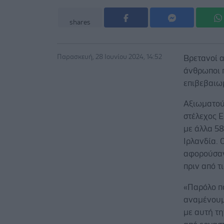
shares
Παρασκευή, 28 Ιουνίου 2024, 14:52
Βρετανοί 
άνθρωποι π
επιβεβαιω
Αξιωματούχ
στέλεχος E
με άλλα 58
Ιρλανδία. 
αφορούσαν
πριν από τι
«Παρόλο π
αναμένουμ
με αυτή τ