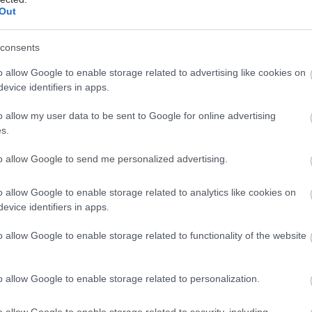
Out
ρήσιμες οδηγίες για την ασφάλεια στο νερό
consents
 η σειρά γέννησης την εκδήλωση συγκεκριμένων
o allow Google to enable storage related to advertising like cookies on
evice identifiers in apps.
''λιώνουν'' την παραγωγή ζάχαρης στην Ευρώπη
o allow my user data to be sent to Google for online advertising
s.
to allow Google to send me personalized advertising.
o allow Google to enable storage related to analytics like cookies on
evice identifiers in apps.
o allow Google to enable storage related to functionality of the website
o allow Google to enable storage related to personalization.
hares
o allow Google to enable storage related to security, including