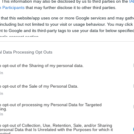
. This information may also be disclosed by us to third parties on the
IA
ν πιθανές αιτίες.
Participants
that may further disclose it to other third parties.
 that this website/app uses one or more Google services and may gath
μένει μια περίπλοκη έρευνα και συνεχίζουμε να
including but not limited to your visit or usage behaviour. You may click 
ε με τις αρμόδιες επιχειρήσεις και τις τοπικές αρχές
 to Google and its third-party tags to use your data for below specifi
σφαλίσουμε ότι λαμβάνονται τα απαραίτητα μέτρα για
ogle consent section.
ασία των καταναλωτών», δήλωσε.
l Data Processing Opt Outs
μαστε βέβαιοι ότι η πιθανή πηγή της έξαρσης
με το μαρούλι, συνεχίζεται η εργασία για την
o opt-out of the Sharing of my personal data.
η και τον εντοπισμό της βασικής αιτίας, με τους
In
ές, τους προμηθευτές και τους παρασκευαστές, ώστε
ν να ληφθούν μέτρα για την αποφυγή
o opt-out of the Sale of my Personal Data.
ισης. "
In
to opt-out of processing my Personal Data for Targeted
ing.
In
έστε το iatronet.gr στο Discover
o opt-out of Collection, Use, Retention, Sale, and/or Sharing
ersonal Data that Is Unrelated with the Purposes for which it
υγείας σήμερα
lected.