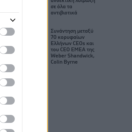
ανθεκτική λοίμωξη
σε όλα τα
αντιβιοτικά
Συνάντηση μεταξύ
70 κορυφαίων
Ελλήνων CEOs και
του CEO EMEA της
Weber Shandwick,
Colin Byrne