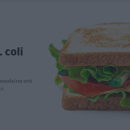
 coli
ροκαλείται από
τ.