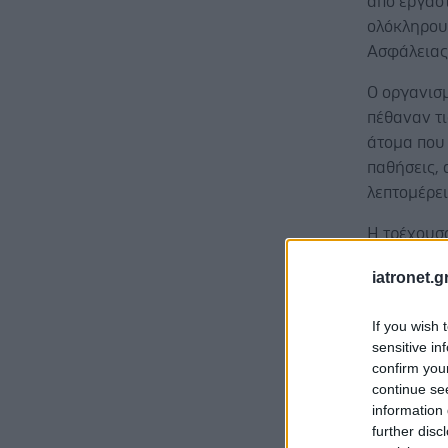
από εργαστ
ολόκληρου
Ασφάλειας
Ο οργανισ
πέθαναν τι
άτομα που 
παθήσεις, 
λεπτομέρει
Η τρέχουσα
σαλάτας σ
iatronet.g
τροφίμων 
ως προληπτ
If you wish 
sensitive in
confirm you
continue se
information 
Ο Darren W
further disc
είπε ότι ο