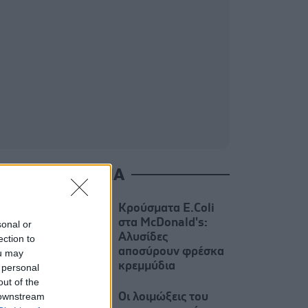
ΙΑΒΑΣΤΕ ΑΚΟΜΑ
Κρούσματα Ε.Coli
στα McDonald's:
sonal or
Αλυσίδες
ection to
αποσύρουν φρέσκα
ou may
κρεμμύδια
 personal
out of the
 downstream
Οι λοιμώξεις του