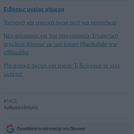
Ειδήσεις υγείας σήμερα
Τραγανά και υγιεινά σνακ αντί για πατατάκια
Νέο φάρμακο για την παχυσαρκία: Σημαντική
απώλεια βάρους με μία ένεση Mazdutide την
εβδομάδα
Μαγειρικά σκεύη και υγεία: Τι δείχνουν οι νέες
μελέτες
#TAGS
Αρθροσκόπηση
Προσθέστε το iatronet.gr στο Discover