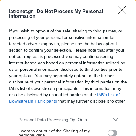
Ρομποτική
αρθροπλαστική με το
iatronet.gr -
Do Not Process My Personal
σύστημα ROSA
Information
If you wish to opt-out of the sale, sharing to third parties, or
processing of your personal or sensitive information for
targeted advertising by us, please use the below opt-out
section to confirm your selection. Please note that after your
opt-out request is processed you may continue seeing
ΔΕΙΤΕ ΕΠΙΣΗΣ
interest-based ads based on personal information utilized by
us or personal information disclosed to third parties prior to
your opt-out. You may separately opt-out of the further
disclosure of your personal information by third parties on the
IAB’s list of downstream participants. This information may
also be disclosed by us to third parties on the
IAB’s List of
Downstream Participants
that may further disclose it to other
third parties.
Please note that this website/app uses one or more Google
Personal Data Processing Opt Outs
services and may gather and store information including but
not limited to your visit or usage behaviour. You may click to
I want to opt-out of the Sharing of my
personal data.