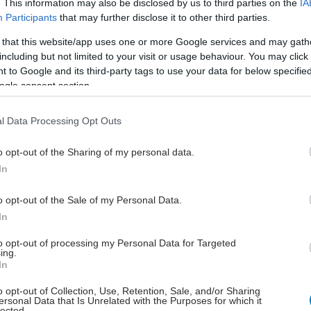
. This information may also be disclosed by us to third parties on the
IA
Participants
that may further disclose it to other third parties.
υξημένη θερμοκρασία κινδυνεύουν περισσότερο οι
ι, τα μικρά παιδιά και όσοι πάσχουν από χρόνια
 that this website/app uses one or more Google services and may gath
including but not limited to your visit or usage behaviour. You may click 
ιακά ή αναπνευστικά νοσήματα (όπως η χρόνια
 to Google and its third-party tags to use your data for below specifi
κή πνευμονοπάθεια). Κίνδυνο μπορεί να διατρέξουν
ogle consent section.
νεότεροι άνθρωποι όταν αθλούνται ή εκτελούν
ματικές εργασίες την περίοδο ενός καύσωνα,
l Data Processing Opt Outs
υν αλκοόλ, δεν προστατεύονται από τον ήλιο και δεν
νουν αρκετά υγρά.
o opt-out of the Sharing of my personal data.
In
o opt-out of the Sale of my Personal Data.
In
ναι αυξημένος ο κίνδυνος στον
α;
to opt-out of processing my Personal Data for Targeted
ing.
In
υπάρχουν αυξημένα επίπεδα υγρασίας
αθλούμαστε ή εκτελούμε κάποια έντονη σωματική
o opt-out of Collection, Use, Retention, Sale, and/or Sharing
ersonal Data that Is Unrelated with the Purposes for which it
ία την περίοδο του καύσωνα
lected.