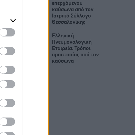
επερχόμενου
καύσωνα από τον
Ιατρικό Σύλλογο
Θεσσαλονίκης
Ελληνική
Πνευμονολογική
Εταιρεία: Τρόποι
προστασίας από τον
καύσωνα