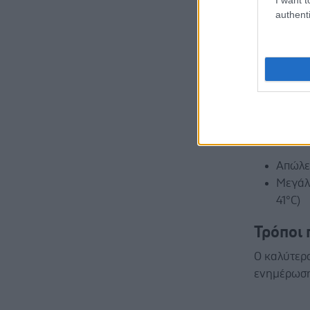
Κεφαλ
authenti
Μυϊκέ
Έντον
Εφίδρ
Ταχυκ
Αν τα συμ
τότε μπορε
επιπλέον:
Απώλε
Μεγάλ
41°C)
Τρόποι
Ο καλύτερο
ενημέρωση