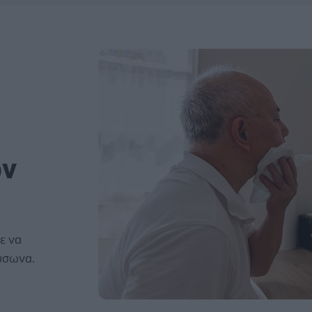
ον
ε να
ύσωνα.