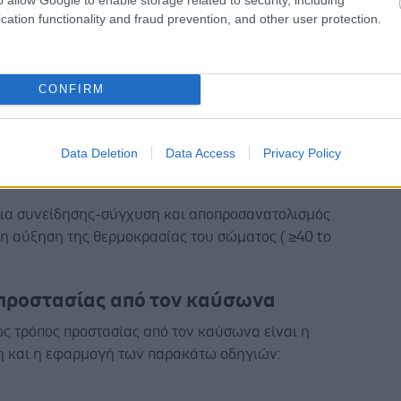
αλγία, ζάλη
cation functionality and fraud prevention, and other user protection.
ς κράμπες
η δίψα
ωση με πιθανώς κρύο δέρμα
CONFIRM
αρδία
πτώματα της ηλίασης δεν αντιμετωπιστούν γρήγορα
Data Deletion
Data Access
Privacy Policy
ί να συμβεί θερμοπληξία στην οποία υπάρχει
ια συνείδησης-σύγχυση και αποπροσανατολισμός
η αύξηση της θερμοκρασίας του σώματος ( ≥40 to
 προστασίας από τον καύσωνα
ς τρόπος προστασίας από τον καύσωνα είναι η
 και η εφαρμογή των παρακάτω οδηγιών: