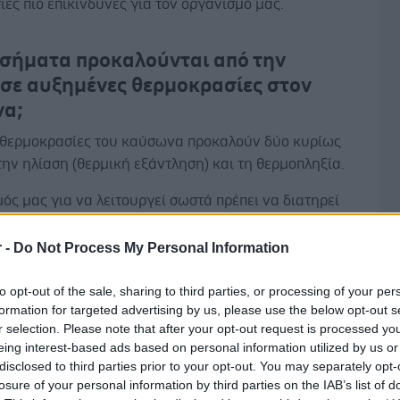
ες πιο επικίνδυνες για τον οργανισμό μας.
οσήματα προκαλούνται από την
 σε αυξημένες θερμοκρασίες στον
α;
 θερμοκρασίες του καύσωνα προκαλούν δύο κυρίως
την ηλίαση (θερμική εξάντληση) και τη θερμοπληξία.
ός μας για να λειτουργεί σωστά πρέπει να διατηρεί
ικό του μια σταθερή θερμοκρασία. Σε περιπτώσεις
υξάνεται προσπαθεί να αποβάλει την περίσσεια
r -
Do Not Process My Personal Information
Δ
ς κυρίως με τον ιδρώτα. Όταν όμως στο περιβάλλον
ερβολική ζέστη αυτός ο μηχανισμός δεν επαρκεί για
to opt-out of the sale, sharing to third parties, or processing of your per
formation for targeted advertising by us, please use the below opt-out s
 τη θερμοκρασίας του οργανισμού μας. Η αύξηση της
r selection. Please note that after your opt-out request is processed y
ίας του σώματός μας μπορεί να προκαλέσει βλάβες
eing interest-based ads based on personal information utilized by us or
αλο και σε άλλα ζωτικά όργανα.
disclosed to third parties prior to your opt-out. You may separately opt-
losure of your personal information by third parties on the IAB’s list of
ινδυνεύουν περισσότερο;