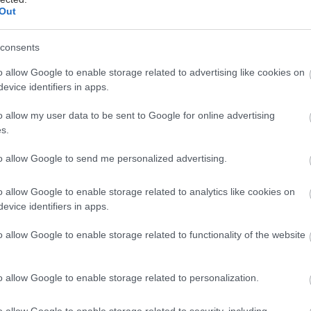
τανάλωση αλκοόλ
Out
ήση φαρμάκων προκαλούν απώλεια υγρών πχ.
ητικών
consents
δεν προσλαμβάνουμε αρκετά υγρά
o allow Google to enable storage related to advertising like cookies on
υπάρχει παχυσαρκία
evice identifiers in apps.
αρξη καρδιολογικών ή αναπνευστικών προβλημάτων
o allow my user data to be sent to Google for online advertising
ι η ηλίαση (θερμική εξάντληση) και τι η
s.
ληξία;
to allow Google to send me personalized advertising.
στις υψηλές θερμοκρασίες του καύσωνα μπορεί να
από την ηλίαση στη θερμοπληξία.
o allow Google to enable storage related to analytics like cookies on
evice identifiers in apps.
ηλίαση η άνοδος της θερμοκρασίας του σώματος και η
o allow Google to enable storage related to functionality of the website
γρών και ηλεκτρολυτών, οδηγεί στα παρακάτω
τα:
o allow Google to enable storage related to personalization.
η αδιαθεσία και αδυναμία
μικές τάσεις - υπόταση
o allow Google to enable storage related to security, including