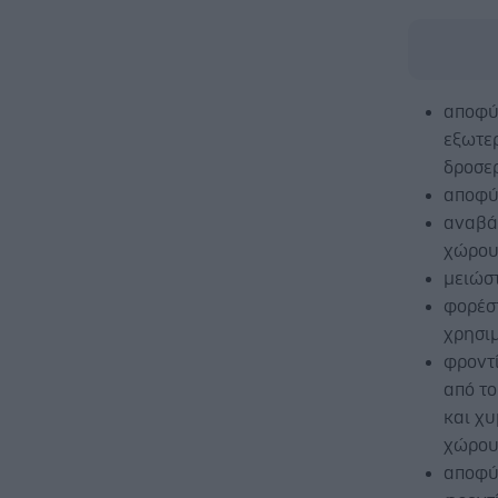
αποφύ
εξωτερ
δροσερ
αποφύ
αναβά
χώρου
μειώστ
φορέσ
χρησιμ
φροντί
από το
και χ
χώρου
αποφύγ