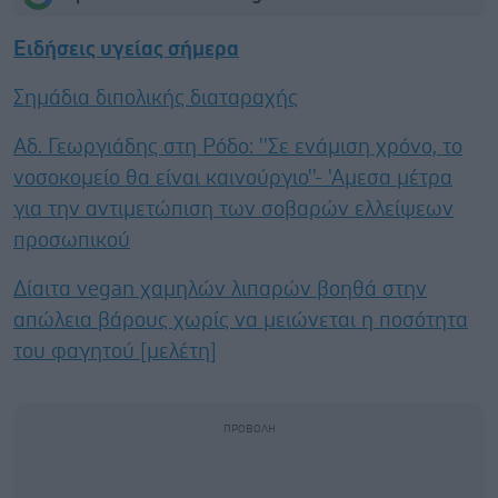
Ειδήσεις υγείας σήμερα
Σημάδια διπολικής διαταραχής
Αδ. Γεωργιάδης στη Ρόδο: ''Σε ενάμιση χρόνο, το
νοσοκομείο θα είναι καινούργιο''- 'Αμεσα μέτρα
για την αντιμετώπιση των σοβαρών ελλείψεων
προσωπικού
Δίαιτα vegan χαμηλών λιπαρών βοηθά στην
απώλεια βάρους χωρίς να μειώνεται η ποσότητα
του φαγητού [μελέτη]