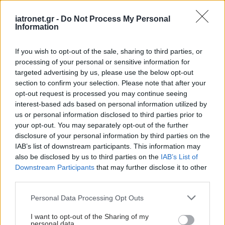
πολυπαραμετρική
μαγνητική τομογραφία
iatronet.gr -
Do Not Process My Personal
Information
If you wish to opt-out of the sale, sharing to third parties, or
ΔΕΙΤΕ ΕΠΙΣΗΣ
processing of your personal or sensitive information for
targeted advertising by us, please use the below opt-out
section to confirm your selection. Please note that after your
opt-out request is processed you may continue seeing
interest-based ads based on personal information utilized by
us or personal information disclosed to third parties prior to
your opt-out. You may separately opt-out of the further
disclosure of your personal information by third parties on the
IAB’s list of downstream participants. This information may
also be disclosed by us to third parties on the
IAB’s List of
Downstream Participants
that may further disclose it to other
third parties.
Please note that this website/app uses one or more Google
Personal Data Processing Opt Outs
services and may gather and store information including but
not limited to your visit or usage behaviour. You may click to
I want to opt-out of the Sharing of my
personal data.