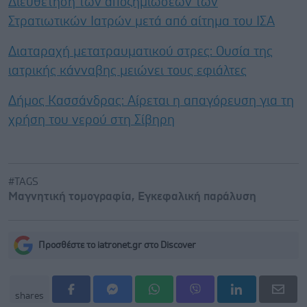
Διευθέτηση των αποζημιώσεων των
Στρατιωτικών Ιατρών μετά από αίτημα του ΙΣΑ
Διαταραχή μετατραυματικού στρες: Ουσία της
ιατρικής κάνναβης μειώνει τους εφιάλτες
Δήμος Κασσάνδρας: Αίρεται η απαγόρευση για τη
χρήση του νερού στη Σίβηρη
#TAGS
Μαγνητική τομογραφία
,
Εγκεφαλική παράλυση
Προσθέστε το iatronet.gr στο Discover
shares