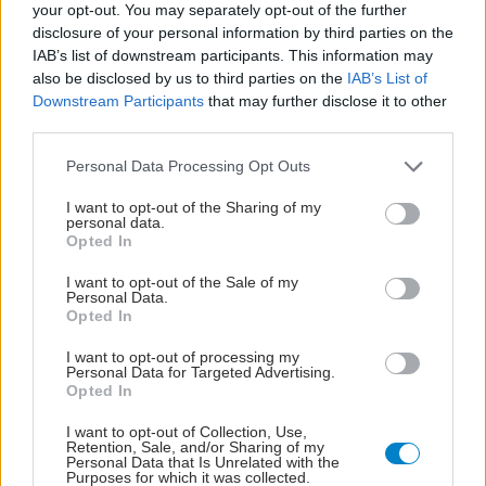
your opt-out. You may separately opt-out of the further
disclosure of your personal information by third parties on the
IAB’s list of downstream participants. This information may
also be disclosed by us to third parties on the
IAB’s List of
Downstream Participants
that may further disclose it to other
third parties.
Please note that this website/app uses one or more Google
Personal Data Processing Opt Outs
services and may gather and store information including but
not limited to your visit or usage behaviour. You may click to
I want to opt-out of the Sharing of my
personal data.
grant or deny consent to Google and its third-party tags to
Opted In
use your data for below specified purposes in below Google
consent section.
ΣΗΜΕΡΑ ΣΤΟ IATRONET.GR
I want to opt-out of the Sale of my
Personal Data.
Opted In
I want to opt-out of processing my
Personal Data for Targeted Advertising.
Opted In
I want to opt-out of Collection, Use,
Retention, Sale, and/or Sharing of my
Personal Data that Is Unrelated with the
Purposes for which it was collected.