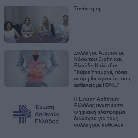
Συνάντηση
Σύλλογος Ατόμων με
Νόσο του Crohn και
Ελκώδη Κολίτιδα:
''Κύριε Υπουργέ, πόσο
ακόμη θα αγνοείτε τους
ασθενείς με ΙΦΝΕ;''
Η Ένωση Ασθενών
Ελλάδας αναπτύσσει
ψηφιακή πλατφόρμα
διαλόγου για τους
συλλόγους ασθενών