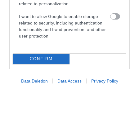
Η vegan διατροφή ακόμα και για ένα μήνα, συνδέεται
related to personalization.
με χαμηλότερη φλεγμονή και επιβράδυνση της
γήρανσης
I want to allow Google to enable storage
related to security, including authentication
functionality and fraud prevention, and other
user protection.
CONFIRM
Data Deletion
Data Access
Privacy Policy
Τσίμπησε έντομο το παιδί μου: είναι απλή ενόχληση ή
αλλεργική αντίδραση;