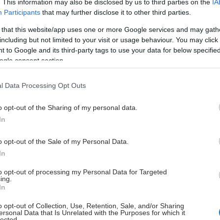
. This information may also be disclosed by us to third parties on the
IA
φαλείας τη Δευτέρα, σύμφωνα με την αστυνομία και
Participants
that may further disclose it to other third parties.
ικό.
 that this website/app uses one or more Google services and may gath
including but not limited to your visit or usage behaviour. You may click 
ής του νοσοκομείου της Φότζια απείλησε να κλείσει
 to Google and its third-party tags to use your data for below specifi
πειγόντων περιστατικών την Τρίτη. "Αν συνεχίσουμε
ogle consent section.
ρέπει να κλείσουμε το τμήμα επειγόντων περιστατικών,
θα έχουμε πλέον γιατρούς, νοσηλευτές ή ιατρικό
l Data Processing Opt Outs
, προειδοποίησε σε συνέντευξη Τύπου.
o opt-out of the Sharing of my personal data.
α στη Φότζια εντάσσονται σε μια σειρά βίαιων
In
κατά επαγγελματιών υγείας στην Ιταλία, οι οποίες
την εθνική ιατρική συντεχνία να καλέσει την
o opt-out of the Sale of my Personal Data.
 για να διασφαλίσει την ασφάλεια του προσωπικού
In
ομείων.
to opt-out of processing my Personal Data for Targeted
ing.
Mangiacavalli, πρόεδρος της Εθνικής Ένωσης
In
ν, ζήτησε την ανάπτυξη του στρατού και της
o opt-out of Collection, Use, Retention, Sale, and/or Sharing
 στα νοσοκομεία. Ο Filippo Anelli, πρόεδρος του
ersonal Data that Is Unrelated with the Purposes for which it
ατρικού Συλλόγου, υποστήριξε επίσης το αίτημα αυτό.
lected.