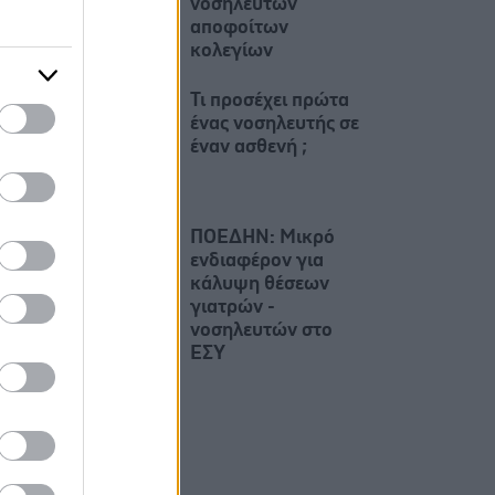
νοσηλευτών
αποφοίτων
κολεγίων
Τι προσέχει πρώτα
ένας νοσηλευτής σε
έναν ασθενή ;
ΠΟΕΔΗΝ: Μικρό
ενδιαφέρον για
κάλυψη θέσεων
γιατρών -
νοσηλευτών στο
ΕΣΥ