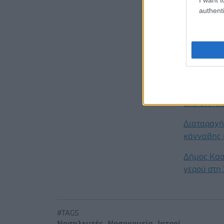
χαμηλούς 
authenti
προϋπολογ
Προσθ
Ειδήσεις 
Διευθέτησ
από αίτημα
Διαταραχή 
κάνναβης 
Δήμος Κασ
νερού στη
#TAGS