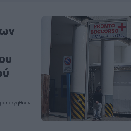
των
του
ού
δημιουργηθούν