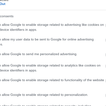
Out
ια τη βελτίωση της ασφάλειας στις εγκαταστάσεις
ής περίθαλψης είναι επειγόντως αναγκαία, είπε.
consents
ς των νοσοκομειακών γιατρών σχεδιάζουν να
o allow Google to enable storage related to advertising like cookies on
θούν για τις επιθέσεις στη Φότζια στις 16
evice identifiers in apps.
ου.
o allow my user data to be sent to Google for online advertising
s.
to allow Google to send me personalized advertising.
ε το Υπουργείο Υγείας, πέρυσι σημειώθηκαν
ες από 16.000 επιθέσεις κατά του ιατρικού
o allow Google to enable storage related to analytics like cookies on
evice identifiers in apps.
. Ο Ιταλός υπουργός Υγείας Orazio Schillaci
ε την τελευταία σειρά περιστατικών ως
o allow Google to enable storage related to functionality of the website
ική".
λλες ευρωπαϊκές χώρες, η Ιταλία αντιμετωπίζει κρίση
o allow Google to enable storage related to personalization.
 της σύστημα υγείας, όπου οι ελλείψεις προσωπικού
νται από τις αγχωτικές συνθήκες εργασίας, τους
o allow Google to enable storage related to security, including