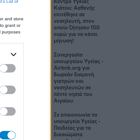
B’s List of
Κέντρο Υγείας
Κιάτου: Ασθενής
επιτέθηκε σε
er and store
νοσηλευτή, στον
to grant or
οποίο ζήτησαν 100
ed purposes
ευρώ για να κάνει
μήνυση!
Συνεργασία
υπουργείου Υγείας -
Airbnb.org για
δωρεάν διαμονή
γιατρών και
νοσηλευτών σε
πέντε νησιά του
Αιγαίου
Σε επικοινωνία τα
υπουργεία Υγείας -
Παιδείας για τα
δικαιώματα