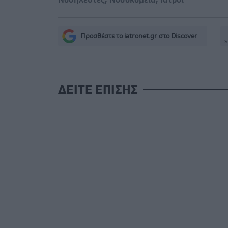
Νοσηλευτές
,
Νοσοκομεία
,
Ιατροί
Προσθέστε το iatronet.gr στο Discover
s
ΔΕΙΤΕ ΕΠΙΣΗΣ