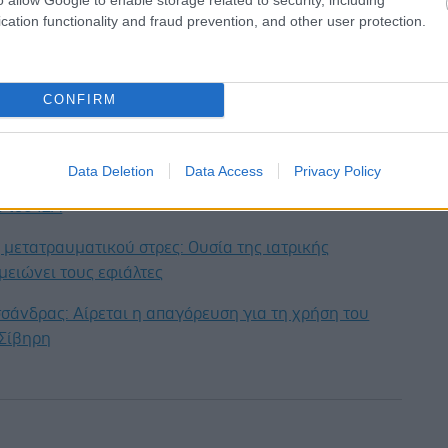
μισθούς και τους σφιχτούς δημόσιους
cation functionality and fraud prevention, and other user protection.
ισμούς.
έστε το iatronet.gr στο Discover
CONFIRM
υγείας σήμερα
Data Deletion
Data Access
Privacy Policy
η των αποζημιώσεων των Στρατιωτικών Ιατρών μετά
 του ΙΣΑ
μετατραυματικού στρες: Ουσία της ιατρικής
μειώνει τους εφιάλτες
σάνδρας: Αίρεται η απαγόρευση για τη χρήση του
 Σίβηρη