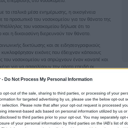
ιας επέμβασης στο νοσοκομείο.
ε τα ιταλικά μέσα ενημέρωσης, η οικογένεια
ε το προσωπικό του νοσοκομείου για τον θάνατο της
Υπάλληλος του νοσοκομείου δήλωσε ότι το
 και η δικαιοσύνη διερευνούν τον θάνατο.
κοινωνικής δικτύωσης και σε ειδησεογραφικούς
ς κυκλοφόρησαν εικόνες που έδειχναν κάποιους
ς του νοσοκομείου να σπρώχνουν έναν καναπέ και
ιέρα για να ασφαλίσουν την πόρτα επειδή οι
Δ
νοι συγγενείς ήθελαν να τους χτυπήσουν.
r -
Do Not Process My Personal Information
to opt-out of the sale, sharing to third parties, or processing of your per
formation for targeted advertising by us, please use the below opt-out s
r selection. Please note that after your opt-out request is processed y
ξύ, δύο άλλες επιθέσεις σημειώθηκαν στο ίδιο
eing interest-based ads based on personal information utilized by us or
: ένας 18χρονος ασθενής επιτέθηκε σε τρεις
disclosed to third parties prior to your opt-out. You may separately opt-
 των επειγόντων περιστατικών αργά την Κυριακή και
losure of your personal information by third parties on the IAB’s list of
ός ασθενούς γρονθοκόπησε δύο νοσοκόμες και έναν