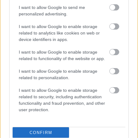
ετών με πολύ μεγάλο
I want to allow Google to send me
ποσοστό επιτυχίας
personalized advertising.
[μελέτη]
I want to allow Google to enable storage
related to analytics like cookies on web or
Αντικατάσταση ισχίου:
device identifiers in apps.
Τεχνική προσφέρει
ταχύτερη επιστροφή
I want to allow Google to enable storage
στην καθημερινότητα
related to functionality of the website or app.
I want to allow Google to enable storage
Oστεοαρθρίτιδα ισχίου
related to personalization.
και γόνατος: ‘Οσα πρέπει
I want to allow Google to enable storage
να γνωρίζετε
related to security, including authentication
functionality and fraud prevention, and other
user protection.
Ταυτόχρονο ή
μεμονωμένο
CONFIRM
χειρουργείο για