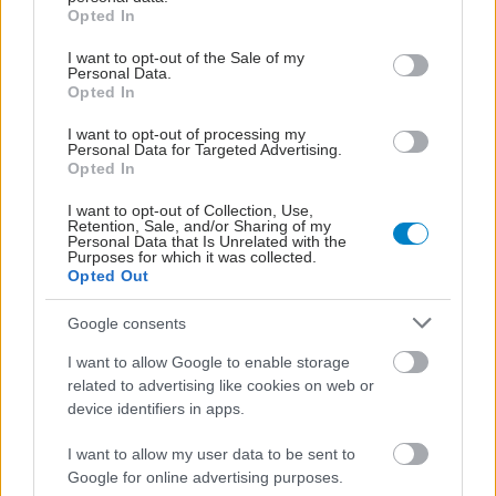
grant or deny consent to Google and its third-party tags to
Opted In
Ο FDA ενέκρινε φάρμακο για τη ναρκοληψία
use your data for below specified purposes in below Google
consent section.
I want to opt-out of the Sale of my
Personal Data.
Opted In
#TAGS
I want to opt-out of processing my
Αντικατάσταση ισχίου
,
Κάταγμα
,
Κάταγμα ισχίου
,
Personal Data for Targeted Advertising.
Γυναίκα
Opted In
I want to opt-out of Collection, Use,
Retention, Sale, and/or Sharing of my
Personal Data that Is Unrelated with the
Προσθέστε το iatronet.gr στο Discover
Purposes for which it was collected.
Opted Out
Google consents
shares
I want to allow Google to enable storage
related to advertising like cookies on web or
ΔΙΑΒΑΣΤΕ ΑΚΟΜΑ
device identifiers in apps.
I want to allow my user data to be sent to
Αρθροπλαστική ισχίου:
Google for online advertising purposes.
Αντοχή άνω των 30