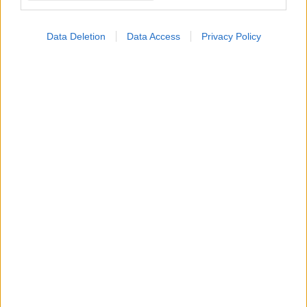
οστεοαρθρίτιδα γόνατος
και ισχίου ;
Data Deletion
Data Access
Privacy Policy
Κάταγμα ισχίου:
Συμβουλές για ασφάλεια
στο μπάνιο
Ρομποτική
αρθροπλαστική ισχίου:
Γιατί πλεονεκτεί;
ΔΕΙΤΕ ΕΠΙΣΗΣ