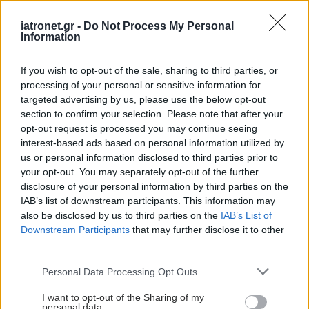
iatronet.gr -
Do Not Process My Personal
Information
If you wish to opt-out of the sale, sharing to third parties, or
processing of your personal or sensitive information for
targeted advertising by us, please use the below opt-out
Προσθέστε το iatronet.gr στο Discover
section to confirm your selection. Please note that after your
opt-out request is processed you may continue seeing
Ειδήσεις υγείας σήμερα
interest-based ads based on personal information utilized by
us or personal information disclosed to third parties prior to
Αδ. Γεωργιάδης στη Ρόδο: ''Σε ενάμιση χρόνο, το
your opt-out. You may separately opt-out of the further
νοσοκομείο θα είναι καινούργιο''- 'Αμεσα μέτρα
disclosure of your personal information by third parties on the
IAB’s list of downstream participants. This information may
για την αντιμετώπιση των σοβαρών ελλείψεων
also be disclosed by us to third parties on the
IAB’s List of
προσωπικού
Downstream Participants
that may further disclose it to other
third parties.
Δίαιτα vegan χαμηλών λιπαρών βοηθά στην
Please note that this website/app uses one or more Google
απώλεια βάρους χωρίς να μειώνεται η ποσότητα
Personal Data Processing Opt Outs
services and may gather and store information including but
του φαγητού [μελέτη]
not limited to your visit or usage behaviour. You may click to
I want to opt-out of the Sharing of my
personal data.