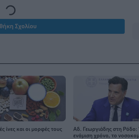
Loading...
θήκη Σχολίου
ς ίνες και οι μορφές τους
Αδ. Γεωργιάδης στη Ρόδο: '
ενάμιση χρόνο, το νοσοκομ