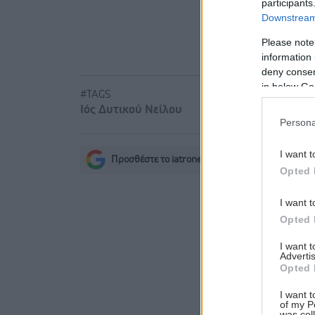
participants
Downstream 
Please note
information 
deny consent
in below Go
#TAGS
Ιός Δυτικού Νείλου
Persona
I want t
Προσθέστε το iatronet.gr στο Discover
s
Opted 
I want t
Opted 
I want 
Advertis
Opted 
I want t
of my P
was col