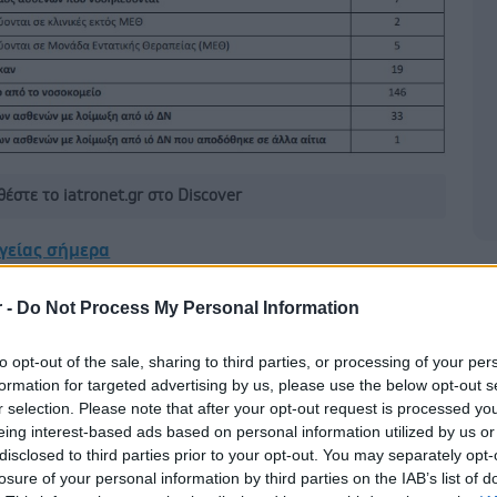
έστε το iatronet.gr στο Discover
υγείας σήμερα
Δ
ιπολικής διαταραχής
r -
Do Not Process My Personal Information
άδης στη Ρόδο: ''Σε ενάμιση χρόνο, το νοσοκομείο θα
to opt-out of the sale, sharing to third parties, or processing of your per
ούργιο''- 'Αμεσα μέτρα για την αντιμετώπιση των
formation for targeted advertising by us, please use the below opt-out s
λλείψεων προσωπικού
r selection. Please note that after your opt-out request is processed y
eing interest-based ads based on personal information utilized by us or
gan χαμηλών λιπαρών βοηθά στην απώλεια βάρους
disclosed to third parties prior to your opt-out. You may separately opt-
ειώνεται η ποσότητα του φαγητού [μελέτη]
losure of your personal information by third parties on the IAB’s list of