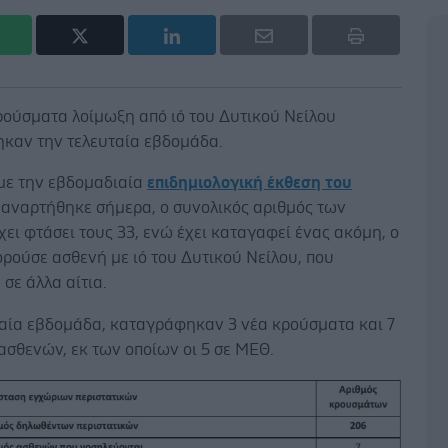
ρούσματα λοίμωξη από ιό του Δυτικού Νείλου
καν την τελευταία εβδομάδα.
ε την εβδομαδιαία
επιδημιολογική έκθεση του
υ αναρτήθηκε σήμερα, ο συνολικός αριθμός των
ει φτάσει τους 33, ενώ έχει καταγαφεί ένας ακόμη, ο
ρούσε ασθενή με ιό του Δυτικού Νείλου, που
σε άλλα αίτια.
ταία εβδομάδα, καταγράφηκαν 3 νέα κρούσματα και 7
ασθενών, εκ των οποίων οι 5 σε ΜΕΘ.