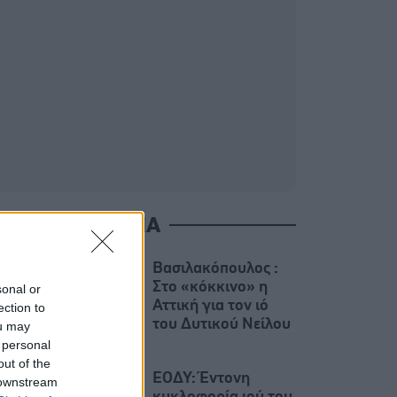
ΙΑΒΑΣΤΕ ΑΚΟΜΑ
Βασιλακόπουλος :
Στο «κόκκινο» η
sonal or
Αττική για τον ιό
ection to
του Δυτικού Νείλου
ou may
 personal
out of the
ΕΟΔΥ: Έντονη
 downstream