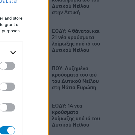
κυκλοφορία ιού του
B’s List of
Δυτικού Νείλου
στην Αττική
er and store
to grant or
ed purposes
ΕΟΔΥ: 4 θάνατοι και
21 νέα κρούσματα
λοίμωξης από ιό του
Δυτικού Νείλου
ΠΟΥ: Αυξημένα
κρούσματα του ιού
του Δυτικού Νείλου
στη Νότια Ευρώπη
ΕΟΔΥ: 14 νέα
κρούσματα
λοίμωξης από ιό του
Δυτικού Νείλου