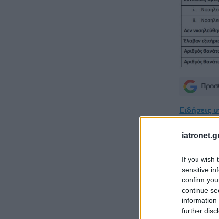
Προσθ
Ειδήσεις 
Σημάδια δ
iatronet.g
Αδ. Γεωργι
If you wish 
είναι καιν
sensitive in
σοβαρών ε
confirm you
continue se
Δίαιτα ve
information 
χωρίς να μ
further disc