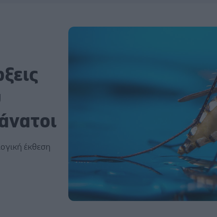
ώξεις
ύ
θάνατοι
λογική έκθεση