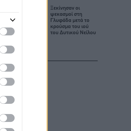
Ξεκίνησαν οι
ψεκασμοί στη
Γλυφάδα μετά το
κρούσμα του ιού
του Δυτικού Νείλου