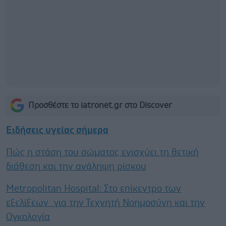
Προσθέστε το iatronet.gr στο Discover
Ειδήσεις υγείας σήμερα
Πώς η στάση του σώματος ενισχύει τη θετική
διάθεση και την ανάληψη ρίσκου
Metropolitan Hospital: Στο επίκεντρο των
εξελίξεων για την Τεχνητή Νοημοσύνη και την
Ογκολογία