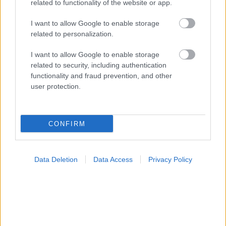
related to functionality of the website or app.
I want to allow Google to enable storage
related to personalization.
I want to allow Google to enable storage
Η αποφυγή 3 παραγόντων κινδύνου στη μέση ηλικία
related to security, including authentication
προσθέτει 13 χρόνια χωρίς άνοια [μελέτη]
functionality and fraud prevention, and other
user protection.
CONFIRM
Data Deletion
Data Access
Privacy Policy