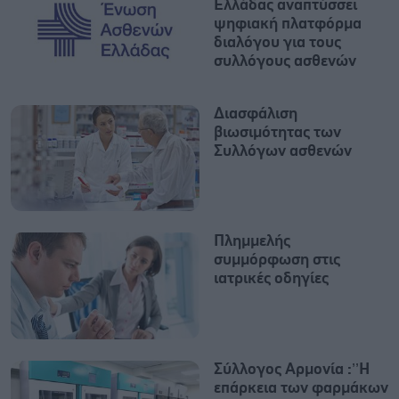
Ελλάδας αναπτύσσει
ψηφιακή πλατφόρμα
διαλόγου για τους
συλλόγους ασθενών
Διασφάλιση
βιωσιμότητας των
Συλλόγων ασθενών
Πλημμελής
συμμόρφωση στις
ιατρικές οδηγίες
Σύλλογος Αρμονία :’’Η
επάρκεια των φαρμάκων