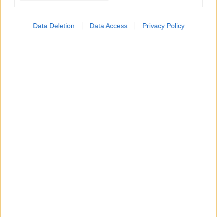
Data Deletion
Data Access
Privacy Policy
ΜΠΕΙΤΕ ΣΤΗ ΣΥΖΗΤΗΣΗ
Loading...
Προσθήκη Σχολίου
ΣΗΜΕΡΑ ΣΤΟ IATRONET.GR