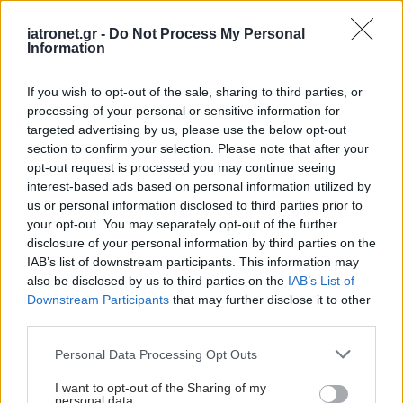
Οι άνδρες επιλέγουν ολοένα και περισσότερο την
iatronet.gr -
Do Not Process My Personal
Information
αποτρίχωση με λέιζερ για περιοχές όπως η πλάτη,
το στήθος και οι ώμοι. Προσφέρει μια εύκολη
If you wish to opt-out of the sale, sharing to third parties, or
λύση για όσους θέλουν να μειώσουν την
processing of your personal or sensitive information for
targeted advertising by us, please use the below opt-out
ανεπιθύμητη τριχοφυΐα χωρίς τη συνεχή χρήση
section to confirm your selection. Please note that after your
ξυραφιού ή άλλων μεθόδων.
opt-out request is processed you may continue seeing
interest-based ads based on personal information utilized by
Είναι μόνιμη η αποτρίχωση με λέιζερ;
us or personal information disclosed to third parties prior to
your opt-out. You may separately opt-out of the further
Η αποτρίχωση με λέιζερ μειώνει τη μόνιμη
disclosure of your personal information by third parties on the
ανάπτυξη των τριχών, αλλά σε κάποιες
IAB’s list of downstream participants. This information may
περιπτώσεις μπορεί να εμφανιστούν αραιές
also be disclosed by us to third parties on the
IAB’s List of
Downstream Participants
that may further disclose it to other
τρίχες με την πάροδο του χρόνου. Συντηρητικές
third parties.
συνεδρίες βοηθούν στη διατήρηση των
Please note that this website/app uses one or more Google
Personal Data Processing Opt Outs
αποτελεσμάτων.
services and may gather and store information including but
not limited to your visit or usage behaviour. You may click to
I want to opt-out of the Sharing of my
Συμπεράσματα: Γιατί να επιλέξετε την
personal data.