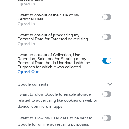
grant or deny consent to Google and its third-party tags to
Opted In
αποτρίχωση με λέιζερ
use your data for below specified purposes in below Google
consent section.
I want to opt-out of the Sale of my
Η αποτρίχωση με λέιζερ είναι μια επένδυση για
Personal Data.
Opted In
την εξοικονόμηση χρόνου και κόπου. Προσφέρει
λείο δέρμα, μακροχρόνια αποτελέσματα και
I want to opt-out of processing my
Personal Data for Targeted Advertising.
απαλλαγή από την καθημερινή ρουτίνα
Opted In
αποτρίχωσης. Με τη σωστή επιλογή ειδικού και
I want to opt-out of Collection, Use,
τεχνολογίας, αποτελεί την ιδανική λύση για όσους
Retention, Sale, and/or Sharing of my
Personal Data that Is Unrelated with the
αναζητούν άνεση και ποιότητα.
Purposes for which it was collected.
Opted Out
Στο My Laser Clinic, χρησιμοποιούμε μηχανήματα
Google consents
αποτρίχωσης laser 4ης γενιάς,
Αλεξανδρίτη ARION II και Cande
I want to allow Google to enable storage
related to advertising like cookies on web or
la Mini, Soprano Ice Diode & L aser Τριπλής
device identifiers in apps.
Στόχευσης Platinum Laser.
I want to allow my user data to be sent to
Συχνές Ερωτήσεις (
FAQs
)
Google for online advertising purposes.