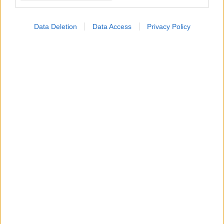
ης
laser 4
γενιάς ιδανικά για αποτρίχωση laser
το καλοκαίρι όπως το Soprano Ice Diode, ώστε
Data Deletion
Data Access
Privacy Policy
να μη χρειαστεί να διακόψεις τις συνεδρίες
σου.
Μάθε περισσότερα στο
mylaserclinic
.
gr
ή μπορείς