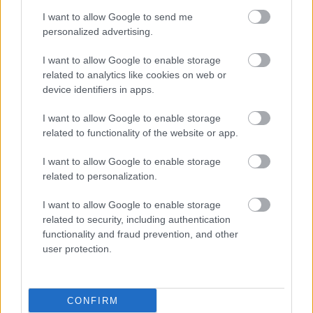
Είναι ασφαλής η αποτρίχωση με λέιζερ για
I want to allow Google to send me
όλους;
personalized advertising.
Ναι, με την κατάλληλη τεχνολογία είναι
I want to allow Google to enable storage
ασφαλής για όλους τους τύπους δέρματος.
related to analytics like cookies on web or
Πονάει η αποτρίχωση με λέιζερ;
device identifiers in apps.
Η αίσθηση είναι ήπια και συνήθως ανεκτή,
I want to allow Google to enable storage
ενώ πολλές συσκευές διαθέτουν λειτουργία
related to functionality of the website or app.
ψύξης.
I want to allow Google to enable storage
Πόσο διαρκεί κάθε συνεδρία;
related to personalization.
Ανάλογα με την περιοχή, η συνεδρία διαρκεί
I want to allow Google to enable storage
από 10 λεπτά έως μία ώρα.
related to security, including authentication
Μπορώ να κάνω αποτρίχωση με λέιζερ το
functionality and fraud prevention, and other
καλοκαίρι;
user protection.
Ναι, αλλά είναι σημαντικό να αποφεύγετε την
έκθεση στον ήλιο και να χρησιμοποιείτε
CONFIRM
αντηλιακό. Στο My Laser Clinic διαθέτουμε