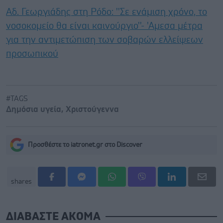
Αδ. Γεωργιάδης στη Ρόδο: ''Σε ενάμιση χρόνο, το
νοσοκομείο θα είναι καινούργιο''- 'Αμεσα μέτρα
για την αντιμετώπιση των σοβαρών ελλείψεων
προσωπικού
#TAGS
Δημόσια υγεία
,
Χριστούγεννα
Προσθέστε το iatronet.gr στο Discover
shares
ΔΙΑΒΑΣΤΕ ΑΚΟΜΑ