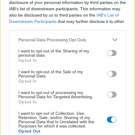
disclosure of your personal information by third parties on the
IAB’s list of downstream participants. This information may
also be disclosed by us to third parties on the
IAB’s List of
Downstream Participants
that may further disclose it to other
third parties.
Please note that this website/app uses one or more Google
Personal Data Processing Opt Outs
services and may gather and store information including but
not limited to your visit or usage behaviour. You may click to
I want to opt-out of the Sharing of my
personal data.
grant or deny consent to Google and its third-party tags to
Opted In
use your data for below specified purposes in below Google
consent section.
I want to opt-out of the Sale of my
Personal Data.
Opted In
I want to opt-out of processing my
Personal Data for Targeted Advertising.
Opted In
I want to opt-out of Collection, Use,
Retention, Sale, and/or Sharing of my
Personal Data that Is Unrelated with the
Purposes for which it was collected.
Opted Out