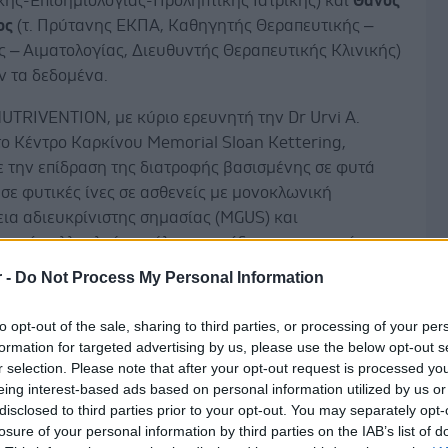
κής-Επιδημιολογίας-Προληπτικής Ιατρικής) και
Θάνος
ος
(τ. Πρύτανης ΕΚΠΑ, Καθηγητής Θεραπευτικής –
 – Αιματολογίας, Διευθυντής Θεραπευτικής Κλινικής)
ν τα δεδομένα.
UTRIVENTION, με κύριο ερευνητή την Dr Urvi A.
ο Κέντρο Καρκίνου Memorial Sloan Kettering,
ε την επίδραση της διατροφής βασισμένης σε φυτά
σε φυτικές ίνες σε ασθενείς με μονοκλωνική
ια αδιευκρίνιστης σημασίας (MGUS) και
τικό πολλαπλούν μυέλωμα, πρόδρομες καταστάσεις
λλαπλούν μυέλωμα. Εντάχθηκαν άτομα με δείκτη μάζας
r -
Do Not Process My Personal Information
ΔΜΣ) πάνω από 25 kg/m² που κατανάλωσαν γεύματα
Δ
ιεκτικότητας σε φυτικές ίνες για 12 εβδομάδες. Ο
to opt-out of the sale, sharing to third parties, or processing of your per
 μελέτης ήταν να καθοριστούν τα ποσοστά
formation for targeted advertising by us, please use the below opt-out s
ης των συμμετεχόντων και να αξιολογηθεί η μείωση
r selection. Please note that after your opt-out request is processed y
eing interest-based ads based on personal information utilized by us or
disclosed to third parties prior to your opt-out. You may separately opt-
losure of your personal information by third parties on the IAB’s list of
έσματα έδειξαν ποσοστό συμμόρφωσης 91% στις 12