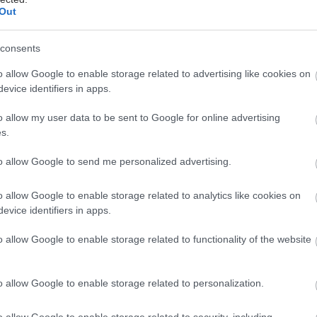
από το Εθνικό Κέντρο Ιατρικής City of Hope
Out
τι η διατροφή υψηλή σε φυτικές ίνες συσχετίστηκε
νη συνολική επιβίωση και μικρότερα ποσοστά νόσου
consents
ς έναντι ξενιστή (GVHD) σε ασθενείς που
o allow Google to enable storage related to advertising like cookies on
ται σε αλλογενή μεταμόσχευση. Αναλύοντας τις
evice identifiers in apps.
ς συνήθειες 173 ασθενών, η μελέτη κατέληξε στο
α ότι η υψηλή πρόσληψη φυτικών ινών στη διατροφή
o allow my user data to be sent to Google for online advertising
s.
 χρησιμοποιηθεί ως μέθοδος μείωσης των ποσοστών
στο κατώτερο γαστρεντερικό σύστημα μέσω της
to allow Google to send me personalized advertising.
υγείας του μικροβιώματος του εντέρου. Σε
 μοντέλο, μια διατροφή πλούσια σε κυτταρίνη (12%)
o allow Google to enable storage related to analytics like cookies on
η λειτουργία του ανοσοποιητικού και μείωσε τη
evice identifiers in apps.
τα από GVHD. Τα ευρήματα οδήγησαν στην υιοθέτηση
o allow Google to enable storage related to functionality of the website
οκόλλων διατροφής, με έμφαση στις φυτικές ίνες ως
ή για τη μείωση της βαρύτητας του GVHD στους
που υποβάλλονται σε αλλογενή μεταμόσχευση.
o allow Google to enable storage related to personalization.
ατη προκλινική μελέτη από το Πανεπιστήμιο της
o allow Google to enable storage related to security, including