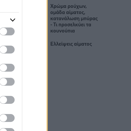
Χρώμα ρούχων,
ομάδα αίματος,
κατανάλωση μπύρας
- Τι προσελκύει τα
κουνούπια
Ελλείψεις αίματος