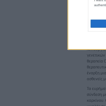
Πενσυλβάνι
authenti
λιπαρά και
αποτελεσμα
ποντίκια π
μεγαλύτερ
και καλύτ
στο βήτα-
παράγεται 
λειτουργί
γενετικών
θεραπεία C
θεραπευτι
έναρξη μι
ασθενείς 
Τα ευρήμα
σύνδεση μ
καρκίνου. 