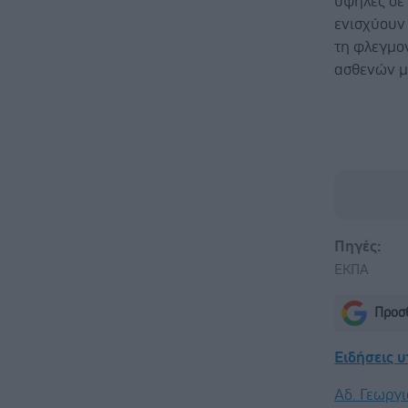
υψηλές σε 
ενισχύουν 
τη φλεγμο
ασθενών μ
Πηγές:
ΕΚΠΑ
Προσθ
Ειδήσεις 
Αδ. Γεωργι