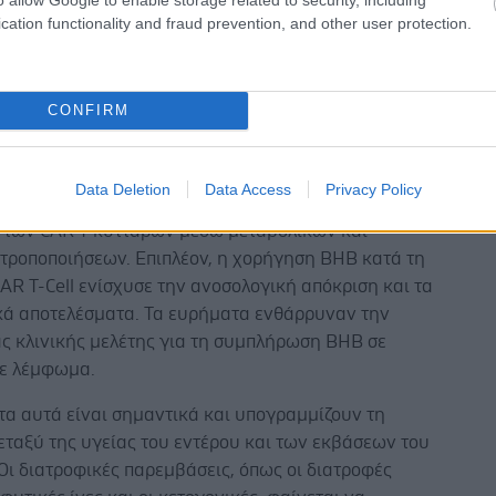
α έδειξε πώς μια κετογονική διατροφή – πλούσια σε
cation functionality and fraud prevention, and other user protection.
 χαμηλή σε υδατάνθρακες – μπορεί να αυξήσει την
τικότητα των κυτταρικών θεραπειών (CAR T-Cell). Τα
ου τρέφονταν με κετογονική διατροφή είχαν
CONFIRM
η επιβίωση σε σύγκριση με άλλα διατροφικά μοντέλα
ερο έλεγχο του όγκου. Το αποτέλεσμα αυτό αποδόθηκε
υδροξυβουτυρικό (BHB), έναν μεταβολίτη που
Data Deletion
Data Access
Privacy Policy
κατά την κέτωση και φάνηκε να βελτιώνει τη
α των CAR T κυττάρων μέσω μεταβολικών και
 τροποποιήσεων. Επιπλέον, η χορήγηση BHB κατά τη
AR T-Cell ενίσχυσε την ανοσολογική απόκριση και τα
κά αποτελέσματα. Τα ευρήματα ενθάρρυναν την
ας κλινικής μελέτης για τη συμπλήρωση BHB σε
με λέμφωμα.
τα αυτά είναι σημαντικά και υπογραμμίζουν τη
εταξύ της υγείας του εντέρου και των εκβάσεων του
Οι διατροφικές παρεμβάσεις, όπως οι διατροφές