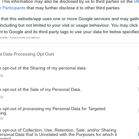
. This information may also be disclosed by us to third parties on the
IA
 και 58% στις 52 εβδομάδες, με μέση μείωση του ΔΜΣ
Participants
that may further disclose it to other third parties.
 οποία διατηρήθηκε για έναν χρόνο. Επίσης,
 that this website/app uses one or more Google services and may gath
ηκε μείωση της αντοχής στην ινσουλίνη, αύξηση της
including but not limited to your visit or usage behaviour. You may click 
ρφίας του μικροβιώματος και μείωση της φλεγμονής.
 to Google and its third-party tags to use your data for below specifi
θενείς με πρόοδο νόσου παρατηρήθηκε
ogle consent section.
ηση, γεγονός που υποδηλώνει ότι οι διατροφικές
ς μπορεί να αλλάξουν την πορεία της νόσου.
l Data Processing Opt Outs
ς μελέτες σε ποντίκια επιβεβαίωσαν αυτά τα
o opt-out of the Sharing of my personal data.
 συνδέοντας τη διατροφή υψηλή σε φυτικές ίνες με
In
ποικιλομορφία του μικροβιώματος, μείωση της
 βελτίωση της λειτουργίας του ανοσοποιητικού και
o opt-out of the Sale of my Personal Data.
ς παθολογικής ανάπτυξης πλασματοκυττάρων. Με
In
τα αποτελέσματα, βρίσκεται σε εξέλιξη μια
to opt-out of processing my Personal Data for Targeted
 μελέτη με 150 ασθενείς.
ing.
In
o opt-out of Collection, Use, Retention, Sale, and/or Sharing
ersonal Data that Is Unrelated with the Purposes for which it
lected.