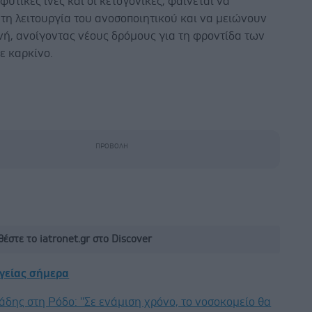
φυτικές ίνες και οι κετογονικές, φαίνεται να
τη λειτουργία του ανοσοποιητικού και να μειώνουν
νή, ανοίγοντας νέους δρόμους για τη φροντίδα των
ε καρκίνο.
έστε το iatronet.gr στο Discover
υγείας σήμερα
άδης στη Ρόδο: ''Σε ενάμιση χρόνο, το νοσοκομείο θα