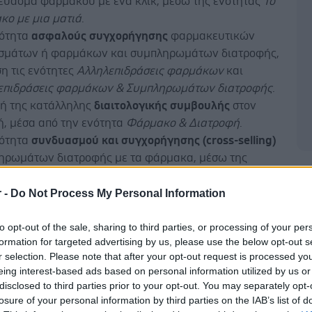
κεύασμα φαρμάκου με ένα κλικ, μέσω της ενότητας
Το
κο με μια ματιά
.
ότητα
ασφαλούς συγχορήγησης
φαρμακευτικών
σμάτων ή φαρμάκων και συμπληρωμάτων διατροφής,
η τις ενότητες
Αλληλεπιδράσεις φαρμάκων
και
επιδράσεις φαρμάκων & Συμπληρωμάτων διατροφής
.
ή της κατάλληλης
διαιτολογικής συμβουλής
στον
ή, μέσα από την ενότητα
Φάρμακο & Διατροφή
.
ότητα
συνδυασμού και συγχορήγησης (cross-selling)
ηρωμάτων διατροφής με τα φάρμακα, μέσω της
τας
Φάρμακο & Συμπληρώματα διατροφής
.
Δ
ετώπιση των συνηθέστερων
παθολογικών
r -
Do Not Process My Personal Information
τατικών
, σύμφωνα με τις πληροφορίες της ενότητας
to opt-out of the sale, sharing to third parties, or processing of your per
ογικά περιστατικά – Αντιμετώπιση
.
formation for targeted advertising by us, please use the below opt-out s
ψη αιμολυτικών επεισοδίων σε ασθενείς με
r selection. Please note that after your opt-out request is processed y
ρκεια του ενζύμου G6PD
, μέσα από την
Ανεπάρκεια
eing interest-based ads based on personal information utilized by us or
disclosed to third parties prior to your opt-out. You may separately opt-
εία της
μεταβολής των δεικτών
στις μικροβιολογικές
losure of your personal information by third parties on the IAB’s list of