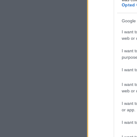
Opted 
Google 
I want t
web or d
I want t
purpose
I want 
I want t
web or d
Οι συνδυα
I want t
ένα λειτου
or app.
υγείας, εκ
με τους ασ
I want t
Γενικ
I want t