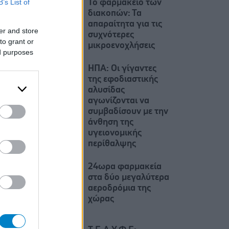
B’s List of
Το φαρμακείο των
διακοπών: Τα
απαραίτητα για τις
er and store
συχνότερες
to grant or
μικροενοχλήσεις
ed purposes
ΗΠΑ: Οι γίγαντες
της εφοδιαστικής
αλυσίδας
αγωνίζονται να
συμβαδίσουν με την
άνθηση της
υγειονομικής
περίθαλψης
24ωρα φαρμακεία
στα δύο μεγαλύτερα
αεροδρόμια της
χώρας