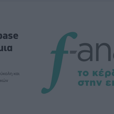
abase
μια
εύκολη και
ικών