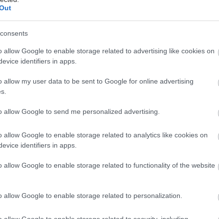
Out
consents
o allow Google to enable storage related to advertising like cookies on
evice identifiers in apps.
o allow my user data to be sent to Google for online advertising
s.
to allow Google to send me personalized advertising.
o allow Google to enable storage related to analytics like cookies on
evice identifiers in apps.
σμένες πληροφορίες της
f
-
anazitisi
την καθιστούν
o allow Google to enable storage related to functionality of the website
ργικό εργαλείο και για πολλούς άλλους επαγγελματίες
τός των φαρμακοποιών, υποστηρίζοντας τη σχέση τους
θενείς, και ειδικότερα για:
o allow Google to enable storage related to personalization.
ούς γιατρούς / Παθολόγους
o allow Google to enable storage related to security, including