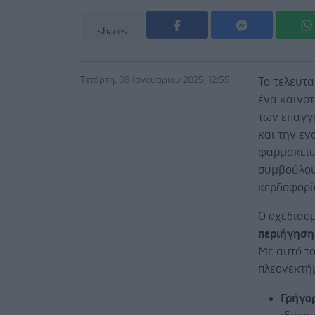
shares
Τετάρτη, 08 Ιανουαρίου 2025, 12:55
Τα τελευτα
ένα καινο
των επαγγ
και την ε
φαρμακείω
συμβούλους
κερδοφορί
Ο σχεδιασμ
περιήγηση
Με αυτό τ
πλεονεκτή
Γρήγο