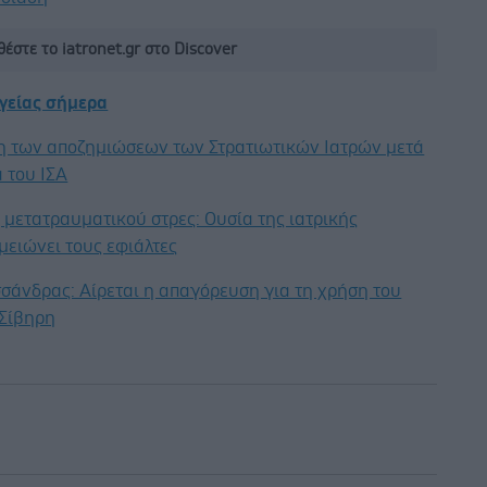
έστε το iatronet.gr στο Discover
υγείας σήμερα
η των αποζημιώσεων των Στρατιωτικών Ιατρών μετά
 του ΙΣΑ
μετατραυματικού στρες: Ουσία της ιατρικής
μειώνει τους εφιάλτες
σάνδρας: Αίρεται η απαγόρευση για τη χρήση του
 Σίβηρη