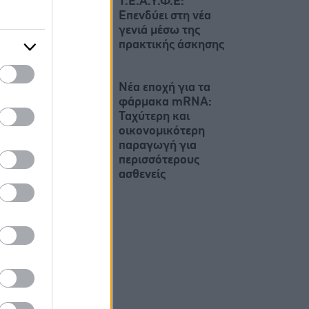
Τ.Ε.Α.Υ.Φ.Ε:
Επενδύει στη νέα
γενιά μέσω της
πρακτικής άσκησης
Νέα εποχή για τα
φάρμακα mRNA:
Ταχύτερη και
οικονομικότερη
παραγωγή για
περισσότερους
ασθενείς