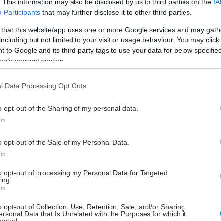
εις, μέσα από την ενότητα
Μικροβιολογικές εξετάσεις
. This information may also be disclosed by us to third parties on the
IA
Participants
that may further disclose it to other third parties.
ηνεία
.
 that this website/app uses one or more Google services and may gath
including but not limited to your visit or usage behaviour. You may click 
 to Google and its third-party tags to use your data for below specifi
ogle consent section.
l Data Processing Opt Outs
o opt-out of the Sharing of my personal data.
In
o opt-out of the Sale of my Personal Data.
In
to opt-out of processing my Personal Data for Targeted
ing.
In
o opt-out of Collection, Use, Retention, Sale, and/or Sharing
ersonal Data that Is Unrelated with the Purposes for which it
lected.