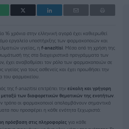
ία 16 χρόνια στην ελληνική αγορά έχει καθιερωθεί
τόμο εργαλείο υποστήριξης των φαρμακοποιών και
ελματιών υγείας, η
f
-
anazitisi
. Μέσα από τη χρήση της
νσωμάτωσή της στα διαχειριστικά προγράμματα των
ν, έχει αναβαθμίσει τον ρόλο των φαρμακοποιών σε
 υγείας για τους ασθενείς και έχει προωθήσει την
α του φαρμακείου.
ός της f-anazitisi επιτρέπει την
εύκολη και γρήγορη
 μεταξύ των διαφορετικών θεματικών της ενοτήτων
.
ον τρόπο οι φαρμακοποιοί απολαμβάνουν σημαντικά
ματα που προσφέρει η κάθε ενότητα ξεχωριστά:
ρη πρόσβαση στις πληροφορίες
για κάθε