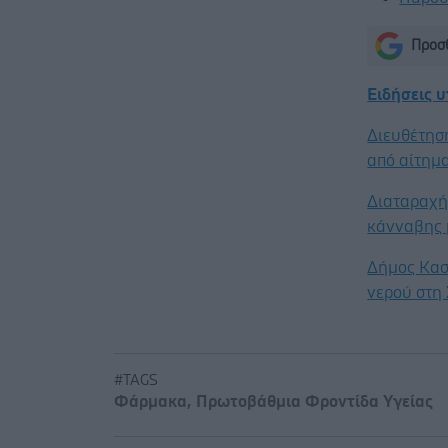
Προσθ
Ειδήσεις 
Διευθέτησ
από αίτημα
Διαταραχή 
κάνναβης 
Δήμος Κασ
νερού στη
#TAGS
Φάρμακα
,
Πρωτοβάθμια Φροντίδα Υγείας